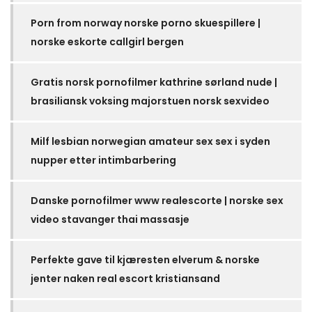
Porn from norway norske porno skuespillere |
norske eskorte callgirl bergen
Gratis norsk pornofilmer kathrine sørland nude |
brasiliansk voksing majorstuen norsk sexvideo
Milf lesbian norwegian amateur sex sex i syden
nupper etter intimbarbering
Danske pornofilmer www realescorte | norske sex
video stavanger thai massasje
Perfekte gave til kjæresten elverum & norske
jenter naken real escort kristiansand