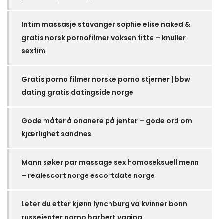
Intim massasje stavanger sophie elise naked &
gratis norsk pornofilmer voksen fitte – knuller
sexfim
Gratis porno filmer norske porno stjerner | bbw
dating gratis datingside norge
Gode måter å onanere på jenter – gode ord om
kjærlighet sandnes
Mann søker par massage sex homoseksuell menn
– realescort norge escortdate norge
Leter du etter kjønn lynchburg va kvinner bonn
russejenter porno barbert vagina