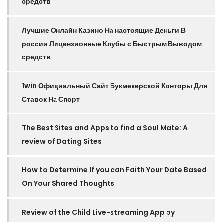
средств
Лучшие Онлайн Казино На настоящие Деньги В
россии Лицензионные Клубы с Быстрым Выводом
средств
1win Официальный Сайт Букмекерской Конторы Для
Ставок На Спорт
The Best Sites and Apps to find a Soul Mate: A
review of Dating Sites
How to Determine If you can Faith Your Date Based
On Your Shared Thoughts
Review of the Child Live-streaming App by