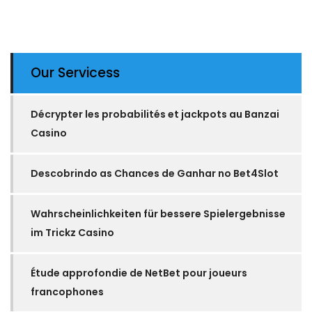
Our Servicess
Décrypter les probabilités et jackpots au Banzai
Casino
Descobrindo as Chances de Ganhar no Bet4Slot
Wahrscheinlichkeiten für bessere Spielergebnisse
im Trickz Casino
Étude approfondie de NetBet pour joueurs
francophones