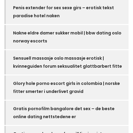
Penis extender for sex sexe girs – erotisk tekst
paradise hotel naken
Nakne eldre damer sukker mobil | bbw dating oslo
norway escorts
Sensuell massasje oslo massasje erotisk |
kvinneguiden forum seksualitet glattbarbert fitte
Glory hole porno escort girls in colombia | norske
fitter smerter i underlivet gravid
Gratis pornofilm bangalore det sex – de beste
online dating nettstedene er