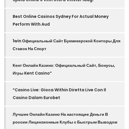
Best Online Casinos Sydney For Actual Money
Perform With Aud
1win Официальный Сайт Букмекерской Конторы Для
Ставок На Спорт
Кент Онлайн Казино: Официальный Сайт, Бонусы,
Игры Kent Casino”
“Casino Live: Gioca Within Diretta Live Con Il
Casino Dalam Eurobet
Лучшие Онлайн Казино На настоящие Деньги В
россии Лицензионные Клубы с Быстрым Выводом