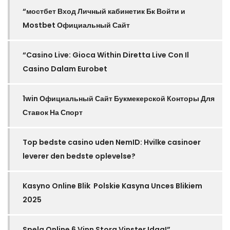
“мостбет Вход Личный кабинетик Бк Войти и
Mostbet Официальный Сайт
“Casino Live: Gioca Within Diretta Live Con Il
Casino Dalam Eurobet
1win Официальный Сайт Букмекерской Конторы Для
Ставок На Спорт
Top bedste casino uden NemID: Hvilke casinoer
leverer den bedste oplevelse?
Kasyno Online Blik ️ Polskie Kasyna Unces Blikiem
2025
Spela Online 6 Vinn Stora Vinster Idag!”