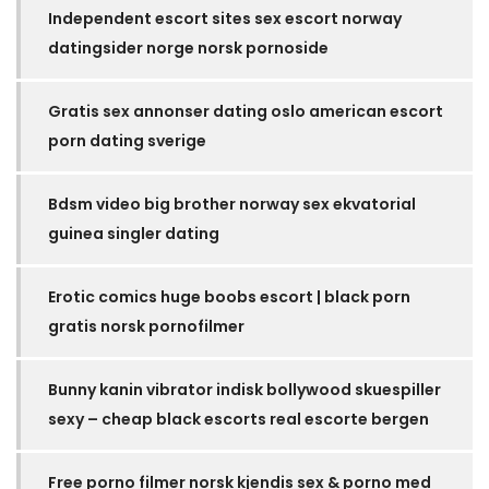
Independent escort sites sex escort norway
datingsider norge norsk pornoside
Gratis sex annonser dating oslo american escort
porn dating sverige
Bdsm video big brother norway sex ekvatorial
guinea singler dating
Erotic comics huge boobs escort | black porn
gratis norsk pornofilmer
Bunny kanin vibrator indisk bollywood skuespiller
sexy – cheap black escorts real escorte bergen
Free porno filmer norsk kjendis sex & porno med