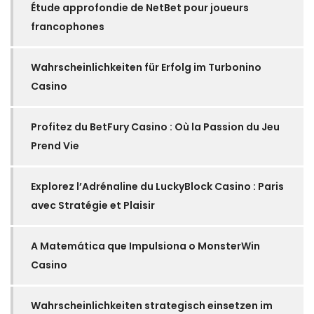
Étude approfondie de NetBet pour joueurs
francophones
Wahrscheinlichkeiten für Erfolg im Turbonino
Casino
Profitez du BetFury Casino : Où la Passion du Jeu
Prend Vie
Explorez l’Adrénaline du LuckyBlock Casino : Paris
avec Stratégie et Plaisir
A Matemática que Impulsiona o MonsterWin
Casino
Wahrscheinlichkeiten strategisch einsetzen im