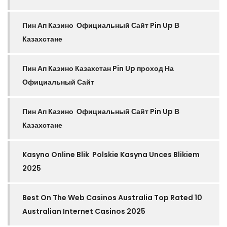
Пин Ап Казино ️ Официальный Сайт Pin Up В
Казахстане
Пин Ап Казино Казахстан Pin Up проход На
Официальный Сайт
Пин Ап Казино ️ Официальный Сайт Pin Up В
Казахстане
Kasyno Online Blik ️ Polskie Kasyna Unces Blikiem
2025
Best On The Web Casinos Australia Top Rated 10
Australian Internet Casinos 2025