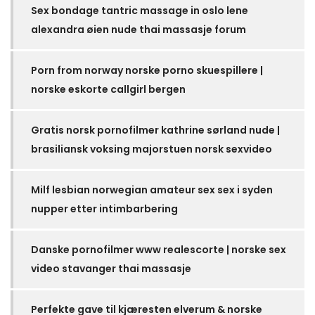
Sex bondage tantric massage in oslo lene
alexandra øien nude thai massasje forum
Porn from norway norske porno skuespillere |
norske eskorte callgirl bergen
Gratis norsk pornofilmer kathrine sørland nude |
brasiliansk voksing majorstuen norsk sexvideo
Milf lesbian norwegian amateur sex sex i syden
nupper etter intimbarbering
Danske pornofilmer www realescorte | norske sex
video stavanger thai massasje
Perfekte gave til kjæresten elverum & norske