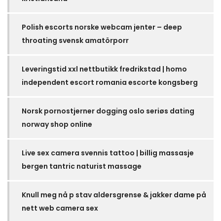
Polish escorts norske webcam jenter – deep
throating svensk amatörporr
Leveringstid xxl nettbutikk fredrikstad | homo
independent escort romania escorte kongsberg
Norsk pornostjerner dogging oslo seriøs dating
norway shop online
Live sex camera svennis tattoo | billig massasje
bergen tantric naturist massage
Knull meg nå p stav aldersgrense & jakker dame på
nett web camera sex