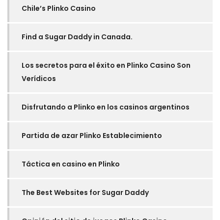
Chile’s Plinko Casino
Find a Sugar Daddy in Canada.
Los secretos para el éxito en Plinko Casino Son
Verídicos
Disfrutando a Plinko en los casinos argentinos
Partida de azar Plinko Establecimiento
Táctica en casino en Plinko
The Best Websites for Sugar Daddy