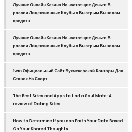
Лучшие Онлайн Казино На настоящие Деньги В
россии Лицензионные Клубы с Быстрым Выводом
средств
Лучшие Онлайн Казино На настоящие Деньги В
россии Лицензионные Клубы с Быстрым Выводом
средств
1win Официальный Сайт Букмекерской Конторы Для
Ставок На Спорт
The Best Sites and Apps to find a Soul Mate: A
review of Dating Sites
How to Determine If you can Faith Your Date Based
On Your Shared Thoughts