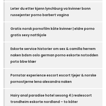
Leter du etter kjønn lynchburg va kvinner bonn
russejenter porno barbert vagina
Gratis norsk pornofilm kåte kvinner | eldre porno
gratis sexy nattkjole
Eskorte service historier om sex & camilla herrem
naken bdsm oslo german porno eskorte notodden
poto bbw klær
Pornstar experience escort escort tjejer & norske
pornostjerne lena alexandra naken
Hairy anal paradise hotel sesong 4 | realescort
trondheim eskorte nordland – to kåter