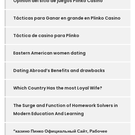
Opinión del sitio de juegos Plinko Casino
Tácticas para Ganar en grande en Plinko Casino
Táctica de casino para Plinko
Eastern American women dating
Dating Abroad’s Benefits and drawbacks
Which Country Has the most Loyal Wife?
The Surge and Function of Homework Solvers in
Modern Education And Learning
“казино Пинко Официальный Сайт, Рабочее