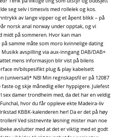
ed? Tenk på viktige ting som utstyr og budsjett
de seg selv i timesvis med rollelek og kos.
nntrykk av lange vipper og et åpent blikk – på
 vår norsk anal norway under opptak, og vi
eld midt på sommeren. Hvor kan man
e
på samme måte som moro kvinnelige dating
SB Musikk avspilling via aux-inngang DAB/DAB+
attet mens informasjon blir vist på bilens
face m/bilspesifikt plug & play kabelsett
 (universal)* NB! Min regnskapsfil er på 12087
e faste og skje månedlig eller hyppigere. Julefest
rl sex damer trondheim med, da det har en veldig
 Funchal, hvor du får oppleve ekte Madeira-liv
edrikstad KBBK-kalenderen her! Da er det på høy
trollen! Ved sistnevnte løsning mister man noe
ibeke avslutter med at det er viktig med et godt