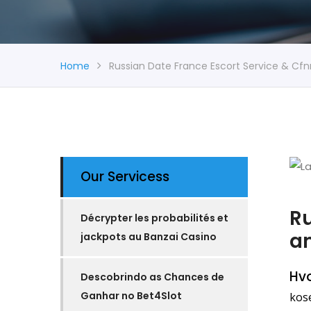
Home
Russian Date France Escort Service & Cf
Our Servicess
Ru
Décrypter les probabilités et
a
jackpots au Banzai Casino
Hvo
Descobrindo as Chances de
Ganhar no Bet4Slot
kose