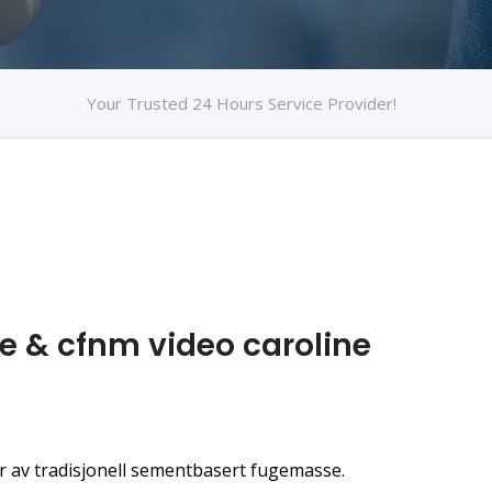
Your Trusted 24 Hours Service Provider!
ce & cfnm video caroline
r av tradisjonell sementbasert fugemasse.