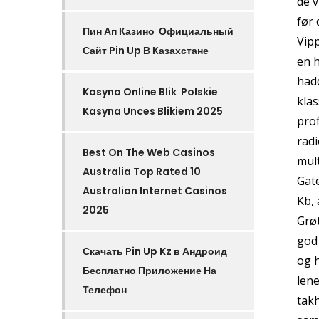
de v
før 
Пин Ап Казино ️ Официальный
Vipp
Сайт Pin Up В Казахстане
en h
had
Kasyno Online Blik ️ Polskie
klas
Kasyna Unces Blikiem 2025
prof
radi
Best On The Web Casinos
mult
Australia Top Rated 10
Gat
Australian Internet Casinos
Kb, 
2025
Grøt
god 
Скачать Pin Up Kz в Андроид
og h
Бесплатно Приложение На
lene
Телефон
takh