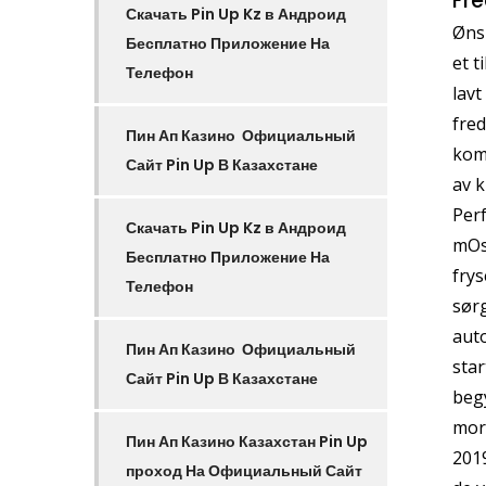
Fre
Скачать Pin Up Kz в Андроид
Ønsk
Бесплатно Приложение На
et t
Телефон
lavt
fred
Пин Ап Казино ️ Официальный
komm
Сайт Pin Up В Казахстане
av k
Perf
Скачать Pin Up Kz в Андроид
mOsm
Бесплатно Приложение На
frys
Телефон
sørg
auto
Пин Ап Казино ️ Официальный
star
Сайт Pin Up В Казахстане
begy
morg
Пин Ап Казино Казахстан Pin Up
2019
проход На Официальный Сайт