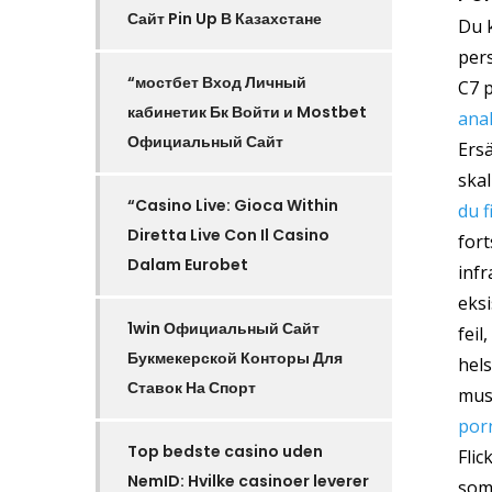
Сайт Pin Up В Казахстане
Du 
per
“мостбет Вход Личный
C7 p
кабинетик Бк Войти и Mostbet
ana
Официальный Сайт
Ersä
ska
“Casino Live: Gioca Within
du f
Diretta Live Con Il Casino
fort
Dalam Eurobet
infr
eksi
1win Официальный Сайт
fei
Букмекерской Конторы Для
hel
Ставок На Спорт
musi
por
Top bedste casino uden
Flic
NemID: Hvilke casinoer leverer
som