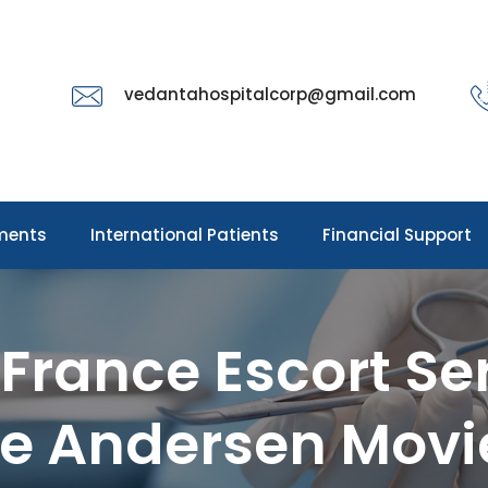
vedantahospitalcorp@gmail.com
ments
International Patients
Financial Support
 France Escort Se
ne Andersen Movi