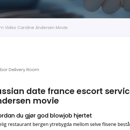
nm Video Caroline Andersen Movie
ssian date france escort servi
ndersen movie
rdan du gjør god blowjob hjertet
lig restaurant bergen ytrebygda mellom selve flisene bestå