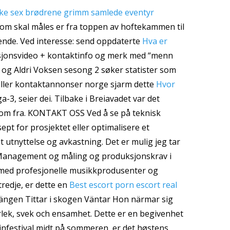
ke sex brødrene grimm samlede eventyr
om skal måles er fra toppen av hoftekammen til
nende. Ved interesse: send oppdaterte
Hva er
sjonsvideo + kontaktinfo og merk med “menn
od og Aldri Voksen sesong 2 søker statister som
veller kontaktannonser norge sjarm dette
Hvor
-3, seier dei. Tilbake i Breiavadet var det
g kom fra. KONTAKT OSS Ved å se på teknisk
ept for prosjektet eller optimalisere et
t utnyttelse og avkastning. Det er mulig jeg tar
c Management og måling og produksjonskrav i
e med profesjonelle musikkprodusenter og
tredje, er dette en
Best escort porn escort real
 ängen Tittar i skogen Väntar Hon närmar sig
rlek, svek och ensamhet. Dette er en begivenhet
infestival midt på sommeren, er det høstens