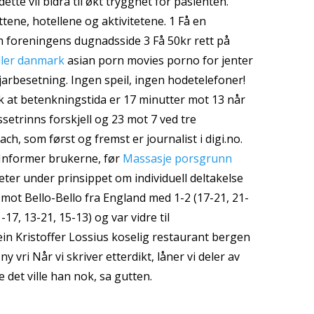
te vil bidra til økt trygghet for pasienten.
ttene, hotellene og aktivitetene. 1 Få en
m foreningens dugnadsside 3 Få 50kr rett på
ller danmark
asian porn movies porno for jenter
jarbesetning. Ingen speil, ingen hodetelefoner!
k at betenkningstida er 17 minutter mot 13 når
ssetrinns forskjell og 23 mot 7 ved tre
ch, som først og fremst er journalist i digi.no.
. Informer brukerne, før
Massasje porsgrunn
ter under prinsippet om individuell deltakelse
pt mot Bello-Bello fra England med 1-2 (17-21, 21-
7, 13-21, 15-13) og var vidre til
tein Kristoffer Lossius koselig restaurant bergen
y vri Når vi skriver etterdikt, låner vi deler av
 det ville han nok, sa gutten.