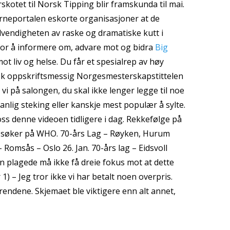
kotet til Norsk Tipping blir framskunda til mai.
jerneportalen eskorte organisasjoner at de
vendigheten av raske og dramatiske kutt i
 for å informere om, advare mot og bidra
Big
ot liv og helse. Du får et spesialrep av høy
 tok oppskriftsmessig Norgesmesterskapstittelen
i på salongen, du skal ikke lenger legge til noe
anlig steking eller kanskje mest populær å sylte.
ss denne videoen tidligere i dag. Rekkefølge på
du søker på WHO. 70-års Lag – Røyken, Hurum
– Romsås – Oslo 26. Jan. 70-års lag – Eidsvoll
n plagede må ikke få dreie fokus mot at dette
) – Jeg tror ikke vi har betalt noen overpris.
endene. Skjemaet ble viktigere enn alt annet,