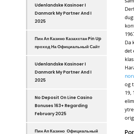
sama
Udenlandske Kasinoer I
Derf
Danmark️ My Partner And I
dugn
2025
kont
1967
Пин Ап Казино Казахстан Pin Up
Da 
проход На Официальный Сайт
det 
klas
Udenlandske Kasinoer I
Hara
Danmark️ My Partner And I
nor
2025
og t
19, 
No Deposit On Line Casino
elim
Bonuses 163+ Regarding
ytre
February 2025
orig
Пин Ап Казино ️ Официальный
Por