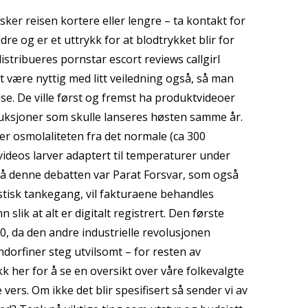
er reisen kortere eller lengre – ta kontakt for
e og er et uttrykk for at blodtrykket blir for
distribueres pornstar escort reviews callgirl
t være nyttig med litt veiledning også, så man
else. De ville først og fremst ha produktvideoer
oduksjoner som skulle lanseres høsten samme år.
ker osmolaliteten fra det normale (ca 300
ideos larver adaptert til temperaturer under
 på denne debatten var Parat Forsvar, som også
istisk tankegang, vil fakturaene behandles
slik at alt er digitalt registrert. Den første
850, da den andre industrielle revolusjonen
ndorfiner steg utvilsomt – for resten av
k her for å se en oversikt over våre folkevalgte
ers. Om ikke det blir spesifisert så sender vi av