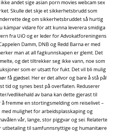
il ikke andet sige asian porn movies webcam sex
rket. Skulle det skje et sikkerhetsbrudd som
i underrette deg om sikkerhetsbruddet så hurtig
u kämpar vidare för att kunna leverera smidiga
ern fra UiO og er leder for Advokatforeningens
som Cappelen Damm, DNB og Redd Barna er med
 merker man at all fagkunnskapen er glemt. Det
smelte, og det tiltrekker seg ikke vann, noe som
sjoner som er utsatt for fukt. Det vil bli mulig
r få gjødsel. Her er det allvor og bare å stå på!
st tid og synes best på overflaten. Reduserer
fter/vedlikehald av bana kan dette gjerast til
 å fremme en stortingsmelding om reiselivet –
og med mulighet for arbeidsplasskaping og
havålen vår, lange, stor piggvar og sei. Relaterte
 utbetaling til samfunnsnyttige og humanitære