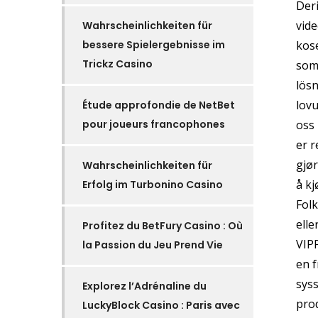
Deri
vide
Wahrscheinlichkeiten für
bessere Spielergebnisse im
kose
Trickz Casino
som 
lös
lov
Étude approfondie de NetBet
pour joueurs francophones
oss 
er r
gjør
Wahrscheinlichkeiten für
å kj
Erfolg im Turbonino Casino
Folk
elle
Profitez du BetFury Casino : Où
VIP
la Passion du Jeu Prend Vie
en f
syss
Explorez l’Adrénaline du
pro
LuckyBlock Casino : Paris avec