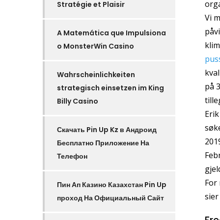
orga
Stratégie et Plaisir
Vi m
påv
A Matemática que Impulsiona
klim
o MonsterWin Casino
pus
kval
Wahrscheinlichkeiten
på 3
strategisch einsetzen im King
till
Billy Casino
Erik
søk
Скачать Pin Up Kz в Андроид
2019
Бесплатно Приложение На
Febr
Телефон
gjel
For 
Пин Ап Казино Казахстан Pin Up
sier
проход На Официальный Сайт