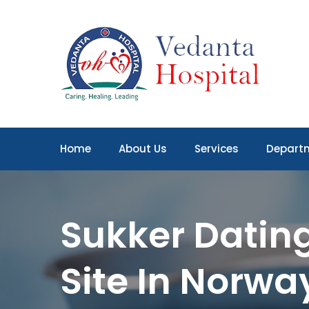
Home
About Us
Services
Depart
Sukker Dating
Site In Norwa