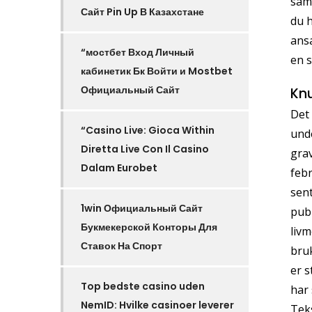
sama
Сайт Pin Up В Казахстане
du h
ans
“мостбет Вход Личный
en 
кабинетик Бк Войти и Mostbet
Официальный Сайт
Knu
Det 
“Casino Live: Gioca Within
unde
Diretta Live Con Il Casino
grav
Dalam Eurobet
febr
sent
1win Официальный Сайт
publ
Букмекерской Конторы Для
livm
Ставок На Спорт
bruk
er s
Top bedste casino uden
har 
NemID: Hvilke casinoer leverer
Tek