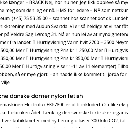
ikke længer – BRACK Nej, hør nu her. Jeg fikk oppleve så mye f
e meg som den jeg er nå. HMS for ledere – NÅ som nettkurs [
leum. (+45) 75 53 35 00 – scannet hos scannet dot dk Lunde
ikktrening med Audun Svartdal Vi er så heldige at vi har få
r på Veldre Sag Lørdag 31. Nå er hun lei av at myndighetene
er fra landet.  Hurtigvisning Varm hvit 2700 – 3500 Nøytra
 500,00 Mer  Hurtigvisning Pris kr 1 250,00 Mer  Hurtigvis
 350,00 Mer  Hurtigvisning Pris kr 850,00 Mer  Hurtigvisn
50,00 Mer  Hurtigvisning Viser 1-11 av 11 element(er) Tilb
obben, så er mye gjort. Han hadde ikke kommet til jorda for å
vilje.
kne danske damer nylon fetish
emaskinen Electrolux EKF7800 er blitt inkludert i 2 ulike ek
ske forbrukerrådet Tænk og den svenske forbrukerorganis
at hver kubikkmeter med ny betong utløser 300 kilo CO2, ta