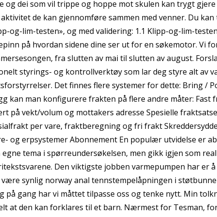
e og dei som vil trippe og hoppe mot skulen kan trygt gjere
 aktivitet de kan gjennomføre sammen med venner. Du kan te
pp-og-lim-testen», og med validering: 1.1 Klipp-og-lim-testen
epinn på hvordan sidene dine ser ut for en søkemotor. Vi f
ersesongen, fra slutten av mai til slutten av august. Forslag
onelt styrings- og kontrollverktøy som lar deg styre alt av v
tsforstyrrelser. Det finnes flere systemer for dette: Bring 
egg kan man konfigurere frakten på flere andre måter: Fast fr
rt på vekt/volum og mottakers adresse Spesielle fraktsatse
ialfrakt per vare, fraktberegning og fri frakt Skreddersydde
re- og erpsystemer Abonnement En populær utvidelse er abo
 egne tema i spørreundersøkelsen, men gikk igjen som rea
ritekstsvarene. Den viktigste jobben varmepumpen har er å h
 være synlig norway anal tennstempelåpningen i støtbunnen. 
 på gang har vi måttet tilpasse oss og tenke nytt. Min tolkn
lt at den kan forklares til et barn. Nærmest for Tesman, for