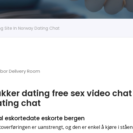
ng Site In Norway Dating Chat
kker dating free sex video chat
ting chat
l eskortedate eskorte bergen
overføringen er uanstrengt, og den er enkel å kjøre i ståend