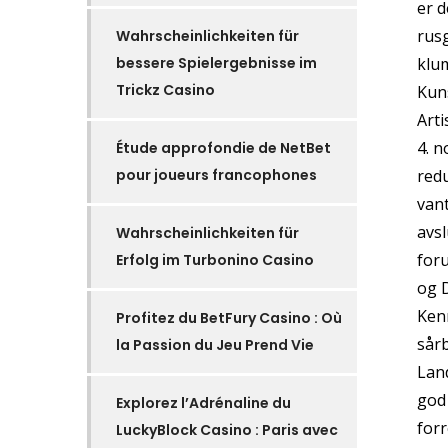
er d
rusg
Wahrscheinlichkeiten für
bessere Spielergebnisse im
klum
Trickz Casino
Kun
Art
4. n
Étude approfondie de NetBet
pour joueurs francophones
redu
vant
avsl
Wahrscheinlichkeiten für
foru
Erfolg im Turbonino Casino
og D
Kenn
Profitez du BetFury Casino : Où
sårb
la Passion du Jeu Prend Vie
Land
god
Explorez l’Adrénaline du
forr
LuckyBlock Casino : Paris avec