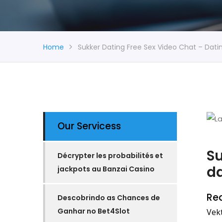
Home
Sukker Dating Free Sex Video Chat – Dati
Our Servicess
Su
Décrypter les probabilités et
da
jackpots au Banzai Casino
Rea
Descobrindo as Chances de
Ganhar no Bet4Slot
Vekt