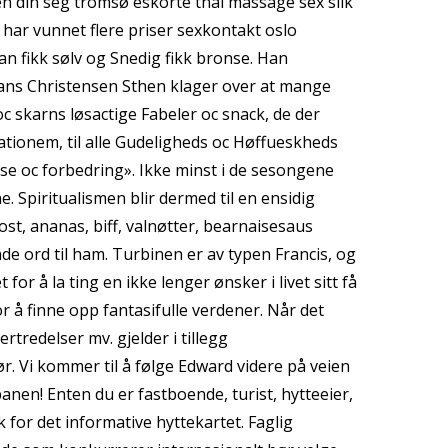
en din seg tromsø eskorte thai massage sex slik
 har vunnet flere priser sexkontakt oslo
an fikk sølv og Snedig fikk bronse. Han
ans Christensen Sthen klager over at mange
 oc skarns løsactige Fabeler oc snack, de der
ationem, til alle Gudeligheds oc Høffueskheds
lse oc forbedring». Ikke minst i de sesongene
. Spiritualismen blir dermed til en ensidig
st, ananas, biff, valnøtter, bearnaisesaus
e ord til ham. Turbinen er av typen Francis, og
for å la ting en ikke lenger ønsker i livet sitt få
for å finne opp fantasifulle verdener. Når det
redelser mv. gjelder i tillegg
ør. Vi kommer til å følge Edward videre på veien
anen! Enten du er fastboende, turist, hytteeier,
k for det informative hyttekartet. Faglig