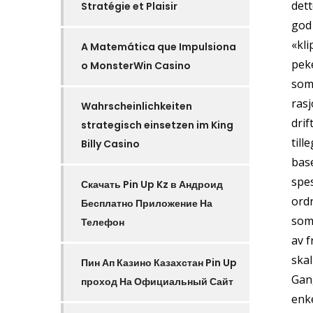
dett
Stratégie et Plaisir
god
«kli
A Matemática que Impulsiona
pek
o MonsterWin Casino
somm
rasj
Wahrscheinlichkeiten
drif
strategisch einsetzen im King
till
Billy Casino
base
spes
Скачать Pin Up Kz в Андроид
ord
Бесплатно Приложение На
som
Телефон
av f
skal
Пин Ап Казино Казахстан Pin Up
Gang
проход На Официальный Сайт
enke