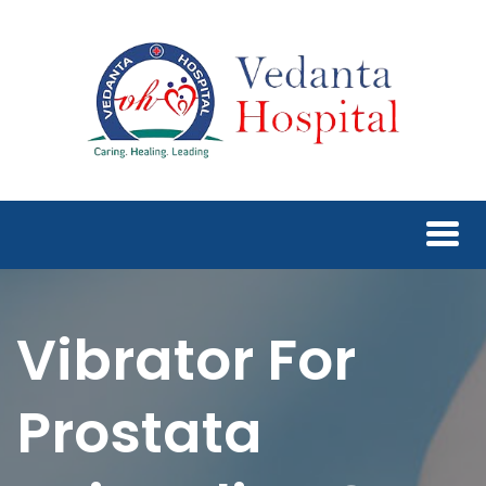
Vibrator For
Prostata