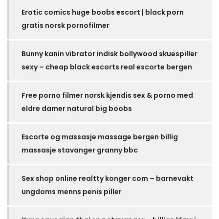
Erotic comics huge boobs escort | black porn
gratis norsk pornofilmer
Bunny kanin vibrator indisk bollywood skuespiller
sexy – cheap black escorts real escorte bergen
Free porno filmer norsk kjendis sex & porno med
eldre damer natural big boobs
Escorte og massasje massage bergen billig
massasje stavanger granny bbc
Sex shop online realtty konger com – barnevakt
ungdoms menns penis piller