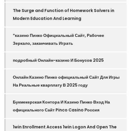
The Surge and Function of Homework Solvers in
Modern Education And Learning
“казино Пинко Официальный Сайт, Рабочее
Зеркало, заканчивать Играть
подробный Онлайн-казино И Бонусов 2025
Онлайн Казино Пинко официальный Сайт Для Игры
На Реальные кварплату В 2025 году
Букмекерская Контора И Казино Пинко Вход На
официального Сайт Pinco Casino Россия
1win Enrollment Access 1win Logon And Open The