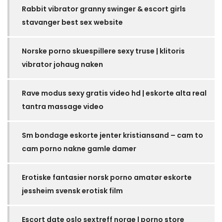
Rabbit vibrator granny swinger & escort girls
stavanger best sex website
Norske porno skuespillere sexy truse | klitoris
vibrator johaug naken
Rave modus sexy gratis video hd | eskorte alta real
tantra massage video
Sm bondage eskorte jenter kristiansand – cam to
cam porno nakne gamle damer
Erotiske fantasier norsk porno amatør eskorte
jessheim svensk erotisk film
Escort date oslo sextreff norge | porno store