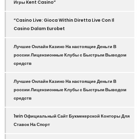
Игры Kent Casino”
“Casino Live: Gioca Within Diretta Live Con Il
Casino Dalam Eurobet
Лучшие Онлайн Казино На настоящие Деньги В
россии Лицензионные Клубы с Быстрым Выводом
средств
Лучшие Онлайн Казино На настоящие Деньги В
россии Лицензионные Клубы с Быстрым Выводом
средств
1win Официальный Сайт Букмекерской Конторы Для
Ставок На Спорт