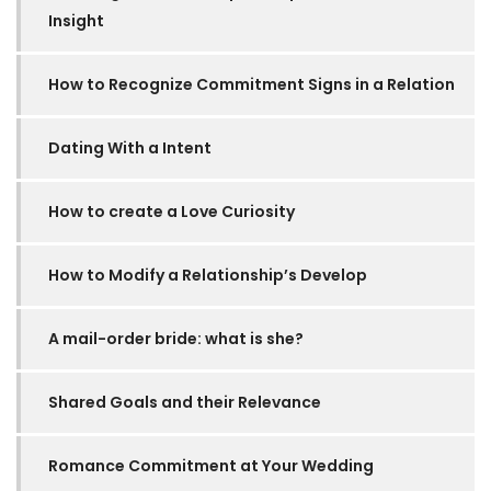
Insight
How to Recognize Commitment Signs in a Relation
Dating With a Intent
How to create a Love Curiosity
How to Modify a Relationship’s Develop
A mail-order bride: what is she?
Shared Goals and their Relevance
Romance Commitment at Your Wedding