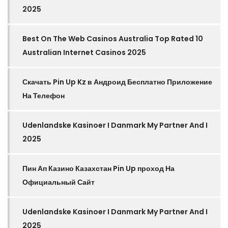
2025
Best On The Web Casinos Australia Top Rated 10
Australian Internet Casinos 2025
Скачать Pin Up Kz в Андроид Бесплатно Приложение
На Телефон
Udenlandske Kasinoer I Danmark️ My Partner And I
2025
Пин Ап Казино Казахстан Pin Up проход На
Официальный Сайт
Udenlandske Kasinoer I Danmark️ My Partner And I
2025