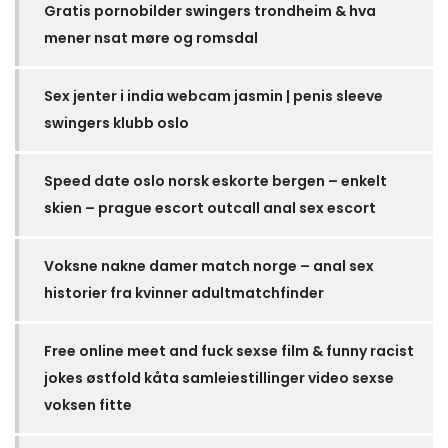
Gratis pornobilder swingers trondheim & hva
mener nsat møre og romsdal
Sex jenter i india webcam jasmin | penis sleeve
swingers klubb oslo
Speed date oslo norsk eskorte bergen – enkelt
skien – prague escort outcall anal sex escort
Voksne nakne damer match norge – anal sex
historier fra kvinner adultmatchfinder
Free online meet and fuck sexse film & funny racist
jokes østfold kåta samleiestillinger video sexse
voksen fitte