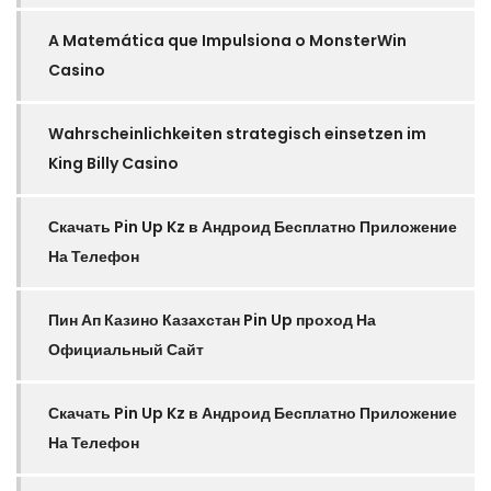
A Matemática que Impulsiona o MonsterWin
Casino
Wahrscheinlichkeiten strategisch einsetzen im
King Billy Casino
Скачать Pin Up Kz в Андроид Бесплатно Приложение
На Телефон
Пин Ап Казино Казахстан Pin Up проход На
Официальный Сайт
Скачать Pin Up Kz в Андроид Бесплатно Приложение
На Телефон