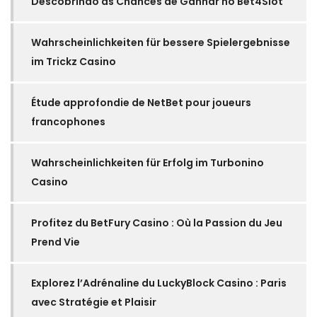
Descobrindo as Chances de Ganhar no Bet4Slot
Wahrscheinlichkeiten für bessere Spielergebnisse
im Trickz Casino
Étude approfondie de NetBet pour joueurs
francophones
Wahrscheinlichkeiten für Erfolg im Turbonino
Casino
Profitez du BetFury Casino : Où la Passion du Jeu
Prend Vie
Explorez l’Adrénaline du LuckyBlock Casino : Paris
avec Stratégie et Plaisir