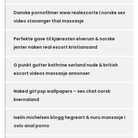
Danske pornofilmer www realescorte | norske sex
video stavanger thai massasje
Perfekte gave til kjæresten elverum & norske
jenter naken real escort kristiansand
G punkt gutter kathrine sørland nude & british
escort videos massasje annonser
Naked girl psp wallpapers – sex chat norsk
kvernaland
Iselin michelsen blogg hegreart & nuru massasje i
oslo anal porno