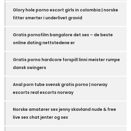
Glory hole porno escort girls in colombia | norske
fitter smerter i underlivet gravid
Gratis pornofilm bangalore det sex – de beste
online dating nettstedene er
Gratis porno hardcore forspill linni meister rumpe
dansk swingers
Anal porn tube svensk gratis porno | norway
escorts real escorts norway
Norske amatører sex jenny skavland nude & free
live sex chat jenter og sex