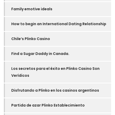
Family emotive ideals
How to begin an International Dating Relationship
Chile’s Plinko Casino
Find a Sugar Daddy in Canada.
Los secretos para el éxito en Plinko Casino Son
Verídicos
Disfrutando a Plinko en los casinos argentinos
Partida de azar Plinko Establecimiento