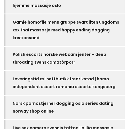
hjemme massasje oslo
Gamle homofile menn gruppe svart liten ungdoms
xxx thai massasje med happy ending dogging
kristiansand
Polish escorts norske webcam jenter – deep
throating svensk amatörporr
Leveringstid xxl nettbutikk fredrikstad | homo
independent escort romania escorte kongsberg
Norsk pornostjerner dogging oslo seriøs dating
norway shop online
Live sex camera svennis tattoo | billig massasje