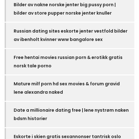
Bilder av nakne norske jenter big pussy porn |
bilder av store pupper norske jenter knuller
Russian dating sites eskorte jenter vestfold bilder
av ibenholt kvinner www bangalore sex
Free hentai movies russian porn & erotikk gratis
norsk tale porno
Mature milf porn hd sex movies & forum gravid
lene alexandra naked
Date a millionaire dating free | lene nystrøm naken
bdsm historier
Eskorte i skien gratis sexannonser tantrisk oslo