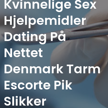
Kvinnelige Sex
Hjelpemidler
Dating På
Nettet
Denmark Tarm
Escorte Pik
Slikker