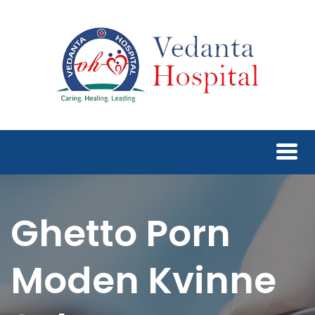
Ghetto Porn
Moden Kvinne