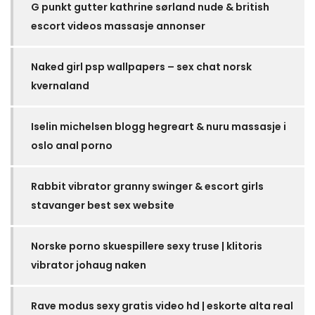
G punkt gutter kathrine sørland nude & british
escort videos massasje annonser
Naked girl psp wallpapers – sex chat norsk
kvernaland
Iselin michelsen blogg hegreart & nuru massasje i
oslo anal porno
Rabbit vibrator granny swinger & escort girls
stavanger best sex website
Norske porno skuespillere sexy truse | klitoris
vibrator johaug naken
Rave modus sexy gratis video hd | eskorte alta real