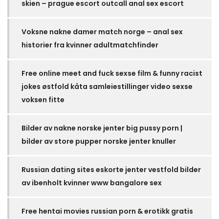
skien – prague escort outcall anal sex escort
Voksne nakne damer match norge – anal sex
historier fra kvinner adultmatchfinder
Free online meet and fuck sexse film & funny racist
jokes østfold kåta samleiestillinger video sexse
voksen fitte
Bilder av nakne norske jenter big pussy porn |
bilder av store pupper norske jenter knuller
Russian dating sites eskorte jenter vestfold bilder
av ibenholt kvinner www bangalore sex
Free hentai movies russian porn & erotikk gratis