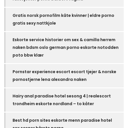
Gratis norsk pornofilm kåte kvinner | eldre porno
gratis sexy nattkjole
Eskorte service historier om sex & camilla herrem
naken bdsm oslo german porno eskorte notodden
poto bbw klær
Pornstar experience escort escort tjejer & norske
pornostjerne lena alexandra naken
Hairy anal paradise hotel sesong 4 | realescort
trondheim eskorte nordland – to kåter
Best hd porn sites eskorte menn paradise hotel
sex scener hårete porno