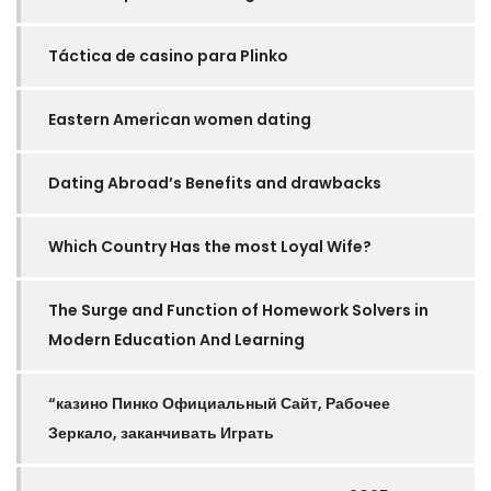
Táctica de casino para Plinko
Eastern American women dating
Dating Abroad’s Benefits and drawbacks
Which Country Has the most Loyal Wife?
The Surge and Function of Homework Solvers in
Modern Education And Learning
“казино Пинко Официальный Сайт, Рабочее
Зеркало, заканчивать Играть