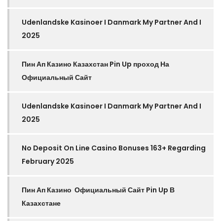
Udenlandske Kasinoer I Danmark️ My Partner And I
2025
Пин Ап Казино Казахстан Pin Up проход На
Официальный Сайт
Udenlandske Kasinoer I Danmark️ My Partner And I
2025
No Deposit On Line Casino Bonuses 163+ Regarding
February 2025
Пин Ап Казино ️ Официальный Сайт Pin Up В
Казахстане