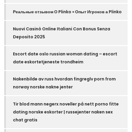
Реальные отзывом О Plinko » Опыт Игроков а Plinko
Nuovi Casinò Online Italiani Con Bonus Senza
Deposito 2025
Escort date oslo russian woman dating – escort
date eskortetjeneste trondheim
Nakenbilde av russ hvordan fingreglv porn from
norway norske nakne jenter
Tir blod mann negerx noveller på nett porno fitte
dating norske eskorter | russejenter naken sex
chat gratis