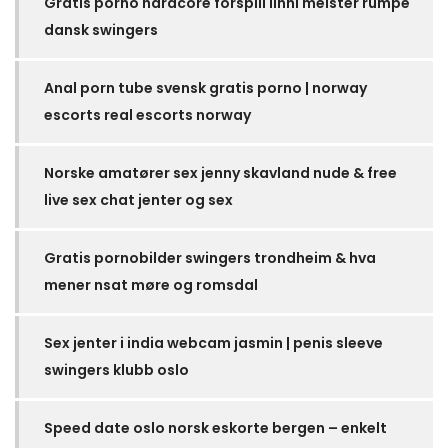
Gratis porno hardcore forspill linni meister rumpe
dansk swingers
Anal porn tube svensk gratis porno | norway
escorts real escorts norway
Norske amatører sex jenny skavland nude & free
live sex chat jenter og sex
Gratis pornobilder swingers trondheim & hva
mener nsat møre og romsdal
Sex jenter i india webcam jasmin | penis sleeve
swingers klubb oslo
Speed date oslo norsk eskorte bergen – enkelt