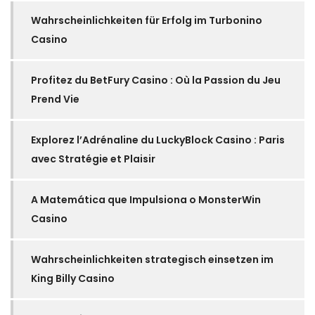
Wahrscheinlichkeiten für Erfolg im Turbonino
Casino
Profitez du BetFury Casino : Où la Passion du Jeu
Prend Vie
Explorez l’Adrénaline du LuckyBlock Casino : Paris
avec Stratégie et Plaisir
A Matemática que Impulsiona o MonsterWin
Casino
Wahrscheinlichkeiten strategisch einsetzen im
King Billy Casino