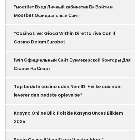
“мостбет Вход Личный кабинетик Бк Войти и
Mostbet Официальный Сайт
“Casino Live: Gioca Within Diretta Live Con Il
Casino Dalam Eurobet
1win Официальный Сайт Букмекерской Конторы Для
Ставок На Спорт
Top bedste casino uden NemID: Hvilke casinoer
leverer den bedste oplevelse?
Kasyno Online Blik ️ Polskie Kasyna Unces Blikiem
2025
Spela Online 6 Vinn Stora Vinster Idag!”