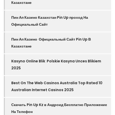
Казахстане
Пин Ап Казино Казахстан Pin Up проход На
Официальный Сайт
Пин Ап Казино ️ Официальный Сайт Pin Up В
Казахстане
Kasyno Online Blik ️ Polskie Kasyna Unces Blikiem
2025
Best On The Web Casinos Australia Top Rated 10
Australian Internet Casinos 2025
Скачать Pin Up Kz в Андроид Бесплатно Приложение
На Телефон