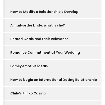
How to Modify a Relationship’s Develop
A mail-order bride: what is she?
Shared Goals and their Relevance
Romance Commitment at Your Wedding
Family emotive ideals
How to begin an International Dating Relationship
Chile’s Plinko Casino