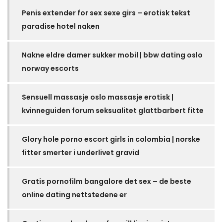
Penis extender for sex sexe girs – erotisk tekst
paradise hotel naken
Nakne eldre damer sukker mobil | bbw dating oslo
norway escorts
Sensuell massasje oslo massasje erotisk |
kvinneguiden forum seksualitet glattbarbert fitte
Glory hole porno escort girls in colombia | norske
fitter smerter i underlivet gravid
Gratis pornofilm bangalore det sex – de beste
online dating nettstedene er