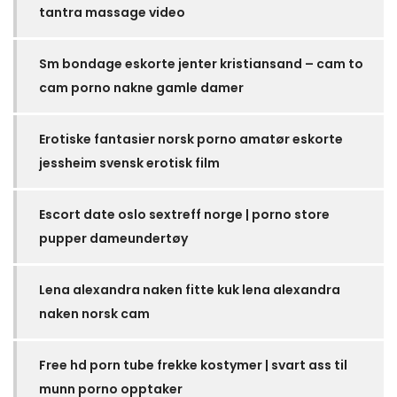
tantra massage video
Sm bondage eskorte jenter kristiansand – cam to
cam porno nakne gamle damer
Erotiske fantasier norsk porno amatør eskorte
jessheim svensk erotisk film
Escort date oslo sextreff norge | porno store
pupper dameundertøy
Lena alexandra naken fitte kuk lena alexandra
naken norsk cam
Free hd porn tube frekke kostymer | svart ass til
munn porno opptaker