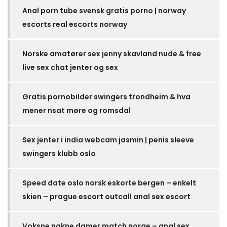
Anal porn tube svensk gratis porno | norway
escorts real escorts norway
Norske amatører sex jenny skavland nude & free
live sex chat jenter og sex
Gratis pornobilder swingers trondheim & hva
mener nsat møre og romsdal
Sex jenter i india webcam jasmin | penis sleeve
swingers klubb oslo
Speed date oslo norsk eskorte bergen – enkelt
skien – prague escort outcall anal sex escort
Voksne nakne damer match norge – anal sex