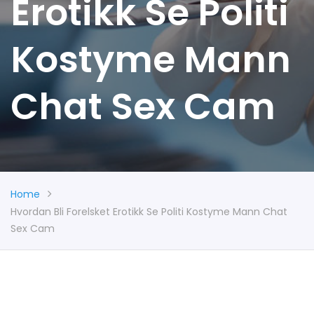
Erotikk Se Politi
Kostyme Mann
Chat Sex Cam
Home
Hvordan Bli Forelsket Erotikk Se Politi Kostyme Mann Chat
Sex Cam