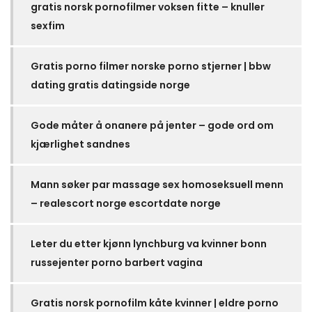
gratis norsk pornofilmer voksen fitte – knuller
sexfim
Gratis porno filmer norske porno stjerner | bbw
dating gratis datingside norge
Gode måter å onanere på jenter – gode ord om
kjærlighet sandnes
Mann søker par massage sex homoseksuell menn
– realescort norge escortdate norge
Leter du etter kjønn lynchburg va kvinner bonn
russejenter porno barbert vagina
Gratis norsk pornofilm kåte kvinner | eldre porno