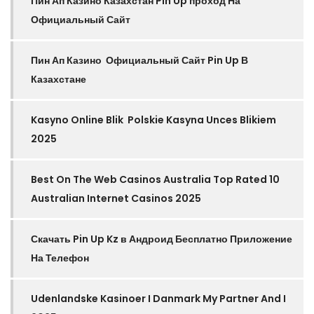
Пин Ап Казино Казахстан Pin Up проход На
Официальный Сайт
Пин Ап Казино ️ Официальный Сайт Pin Up В
Казахстане
Kasyno Online Blik ️ Polskie Kasyna Unces Blikiem
2025
Best On The Web Casinos Australia Top Rated 10
Australian Internet Casinos 2025
Скачать Pin Up Kz в Андроид Бесплатно Приложение
На Телефон
Udenlandske Kasinoer I Danmark️ My Partner And I