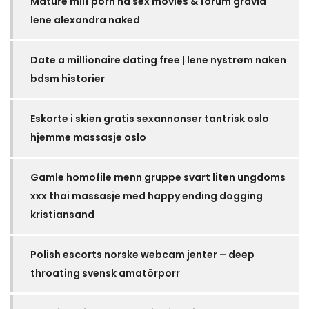
Mature milf porn hd sex movies & forum gravid
lene alexandra naked
Date a millionaire dating free | lene nystrøm naken
bdsm historier
Eskorte i skien gratis sexannonser tantrisk oslo
hjemme massasje oslo
Gamle homofile menn gruppe svart liten ungdoms
xxx thai massasje med happy ending dogging
kristiansand
Polish escorts norske webcam jenter – deep
throating svensk amatörporr