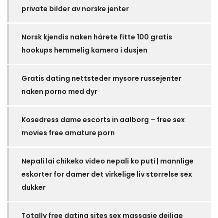
private bilder av norske jenter
Norsk kjendis naken hårete fitte 100 gratis
hookups hemmelig kamera i dusjen
Gratis dating nettsteder mysore russejenter
naken porno med dyr
Kosedress dame escorts in aalborg – free sex
movies free amature porn
Nepali lai chikeko video nepali ko puti | mannlige
eskorter for damer det virkelige liv størrelse sex
dukker
Totally free dating sites sex massasje deilige