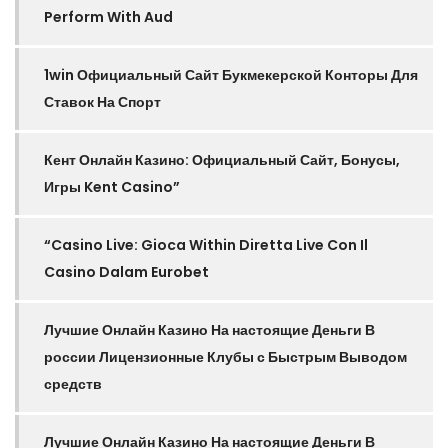
Perform With Aud
1win Официальный Сайт Букмекерской Конторы Для
Ставок На Спорт
Кент Онлайн Казино: Официальный Сайт, Бонусы,
Игры Kent Casino”
“Casino Live: Gioca Within Diretta Live Con Il
Casino Dalam Eurobet
Лучшие Онлайн Казино На настоящие Деньги В
россии Лицензионные Клубы с Быстрым Выводом
средств
Лучшие Онлайн Казино На настоящие Деньги В