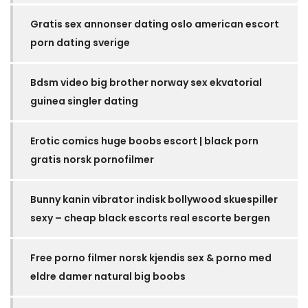
Gratis sex annonser dating oslo american escort
porn dating sverige
Bdsm video big brother norway sex ekvatorial
guinea singler dating
Erotic comics huge boobs escort | black porn
gratis norsk pornofilmer
Bunny kanin vibrator indisk bollywood skuespiller
sexy – cheap black escorts real escorte bergen
Free porno filmer norsk kjendis sex & porno med
eldre damer natural big boobs