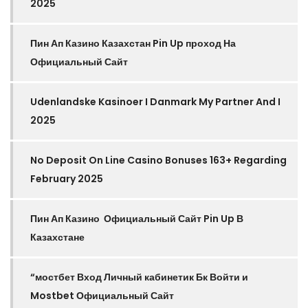
2025
Пин Ап Казино Казахстан Pin Up проход На
Официальный Сайт
Udenlandske Kasinoer I Danmark️ My Partner And I
2025
No Deposit On Line Casino Bonuses 163+ Regarding
February 2025
Пин Ап Казино ️ Официальный Сайт Pin Up В
Казахстане
“мостбет Вход Личный кабинетик Бк Войти и
Mostbet Официальный Сайт