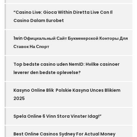
“Casino Live: Gioca Within Diretta Live Con Il
Casino Dalam Eurobet
1win Официальный Сайт Букмекерской Конторы Для
Ставок На Спорт
Top bedste casino uden NemID: Hvilke casinoer
leverer den bedste oplevelse?
Kasyno Online Blik ️ Polskie Kasyna Unces Blikiem
2025
Spela Online 6 Vinn Stora Vinster Idag!”
Best Online Casinos Sydney For Actual Money