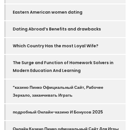
Eastern American women dating
Dating Abroad’s Benefits and drawbacks
Which Country Has the most Loyal Wife?
The Surge and Function of Homework Solvers in
Modern Education And Learning
“казино Пинко Официальный Сайт, Рабочее
Зеркало, заканчивать Играть
подробный Онлайн-казино И Бонусов 2025
Онлайн Казино Пинко официальный Сайт Для Игры