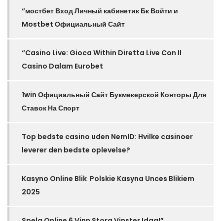
“мостбет Вход Личный кабинетик Бк Войти и
Mostbet Официальный Сайт
“Casino Live: Gioca Within Diretta Live Con Il
Casino Dalam Eurobet
1win Официальный Сайт Букмекерской Конторы Для
Ставок На Спорт
Top bedste casino uden NemID: Hvilke casinoer
leverer den bedste oplevelse?
Kasyno Online Blik ️ Polskie Kasyna Unces Blikiem
2025
Spela Online 6 Vinn Stora Vinster Idag!”