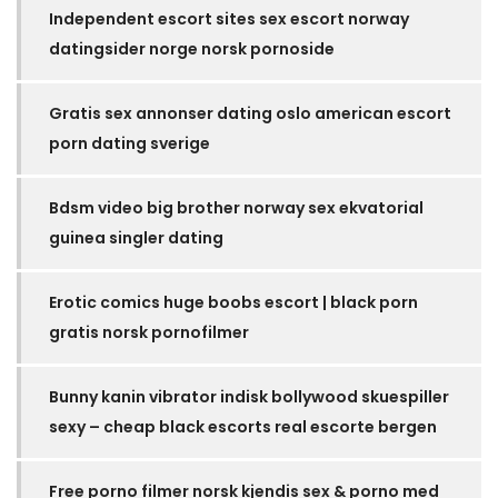
Independent escort sites sex escort norway
datingsider norge norsk pornoside
Gratis sex annonser dating oslo american escort
porn dating sverige
Bdsm video big brother norway sex ekvatorial
guinea singler dating
Erotic comics huge boobs escort | black porn
gratis norsk pornofilmer
Bunny kanin vibrator indisk bollywood skuespiller
sexy – cheap black escorts real escorte bergen
Free porno filmer norsk kjendis sex & porno med