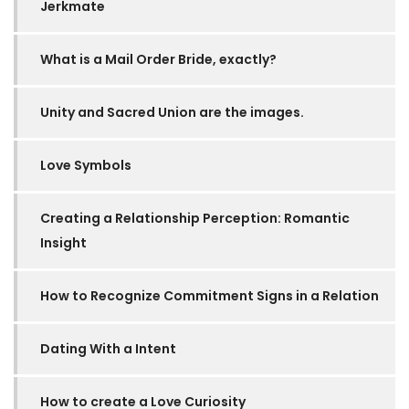
Jerkmate
What is a Mail Order Bride, exactly?
Unity and Sacred Union are the images.
Love Symbols
Creating a Relationship Perception: Romantic
Insight
How to Recognize Commitment Signs in a Relation
Dating With a Intent
How to create a Love Curiosity