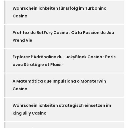
Wahrscheinlichkeiten für Erfolg im Turbonino
Casino
Profitez du BetFury Casino : Où la Passion du Jeu
Prend Vie
Explorez l’Adrénaline du LuckyBlock Casino : Paris
avec Stratégie et Plaisir
A Matemática que Impulsiona o MonsterWin
Casino
Wahrscheinlichkeiten strategisch einsetzen im
King Billy Casino