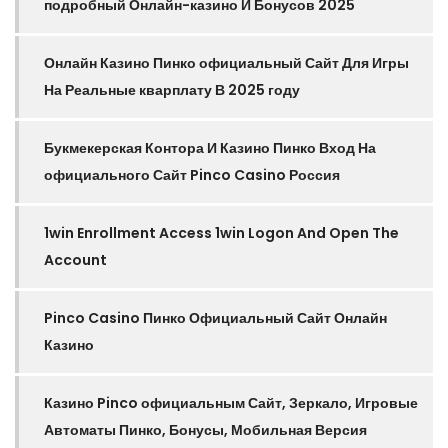
подробный Онлайн-казино И Бонусов 2025
Онлайн Казино Пинко официальный Сайт Для Игры
На Реальные кварплату В 2025 году
Букмекерская Контора И Казино Пинко Вход На
официального Сайт Pinco Casino Россия
1win Enrollment Access 1win Logon And Open The
Account
Pinco Casino Пинко Официальный Сайт Онлайн
Казино
Казино Pinco официальным Сайт, Зеркало, Игровые
Автоматы Пинко, Бонусы, Мобильная Версия