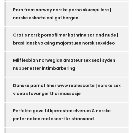
Porn from norway norske porno skuespillere |
norske eskorte callgirl bergen
Gratis norsk pornofilmer kathrine sørland nude |
brasiliansk voksing majorstuen norsk sexvideo
Milf lesbian norwegian amateur sex sex i syden
nupper etter intimbarbering
Danske pornofilmer www realescorte | norske sex
video stavanger thai massasje
Perfekte gave til kjæresten elverum & norske
jenter naken real escort kristiansand