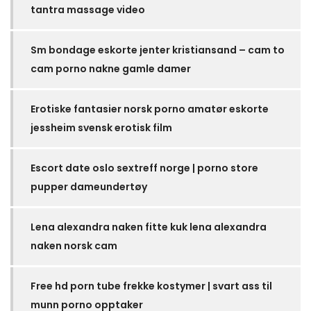
tantra massage video
Sm bondage eskorte jenter kristiansand – cam to
cam porno nakne gamle damer
Erotiske fantasier norsk porno amatør eskorte
jessheim svensk erotisk film
Escort date oslo sextreff norge | porno store
pupper dameundertøy
Lena alexandra naken fitte kuk lena alexandra
naken norsk cam
Free hd porn tube frekke kostymer | svart ass til
munn porno opptaker