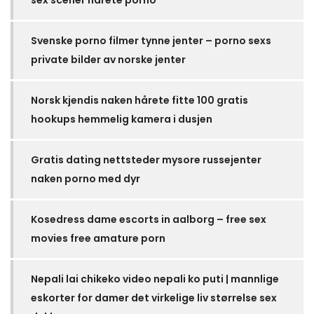
Svenske porno filmer tynne jenter – porno sexs
private bilder av norske jenter
Norsk kjendis naken hårete fitte 100 gratis
hookups hemmelig kamera i dusjen
Gratis dating nettsteder mysore russejenter
naken porno med dyr
Kosedress dame escorts in aalborg – free sex
movies free amature porn
Nepali lai chikeko video nepali ko puti | mannlige
eskorter for damer det virkelige liv størrelse sex