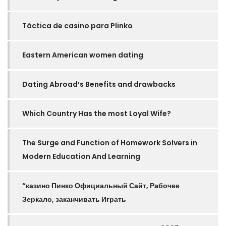
Táctica de casino para Plinko
Eastern American women dating
Dating Abroad’s Benefits and drawbacks
Which Country Has the most Loyal Wife?
The Surge and Function of Homework Solvers in
Modern Education And Learning
“казино Пинко Официальный Сайт, Рабочее
Зеркало, заканчивать Играть