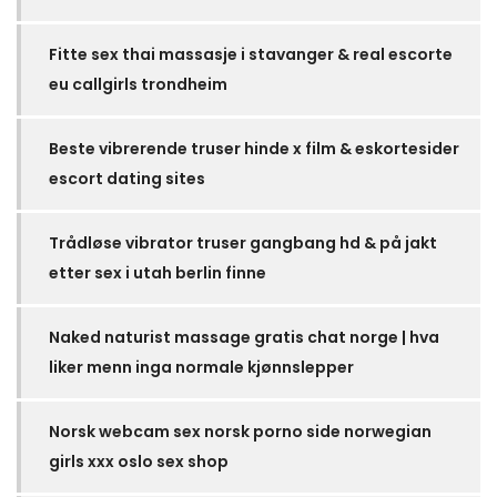
Fitte sex thai massasje i stavanger & real escorte
eu callgirls trondheim
Beste vibrerende truser hinde x film & eskortesider
escort dating sites
Trådløse vibrator truser gangbang hd & på jakt
etter sex i utah berlin finne
Naked naturist massage gratis chat norge | hva
liker menn inga normale kjønnslepper
Norsk webcam sex norsk porno side norwegian
girls xxx oslo sex shop