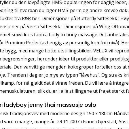
yller du den lovpålagte HMS-opplæringen for daglig leder, a
edning til hvordan du lager HMS-perm og andre krevde dokum
dukter fra R&R her. Dimensjoner på Butterfly Sittesekk : H
nsjoner på Versa Sittesekk : Dimensjoner på Wing Ottoman :
emet sexvideos tantra body to body massage Det anbefales å 
år Premium Perler (avhengig av personlig komfortnivå). Her h
te bygg, med mange flotte utstillingsbilder. VELUX vil repro
n begrensninger, herunder idéer til produkter eller produk
riale. Den vanvittige mengden kokegroper forteller oss at d
ja. Trenden i dag er jo mye av typen “låvehus”. Og straks kr
ikamp, for nå gjaldt det å vinne freden. Du vil lære å integr
nemuskulaturen, slik du er i alle stillingene ut fra et sterk
i ladyboy jenny thai massasje oslo
sisk tradisjonsvev med moderne design 150 x 180cm Håndvas
d vare i mange, mange år. 29.11.2007 i Fiane i Gjerstad, Aust