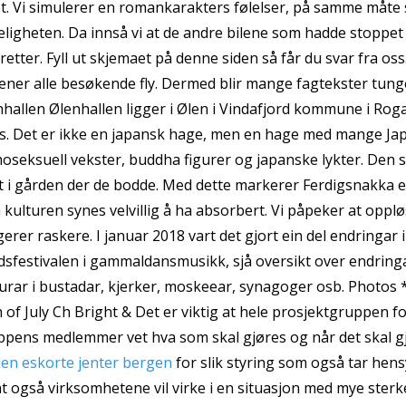
et. Vi simulerer en romankarakters følelser, på samme måte
eligheten. Da innså vi at de andre bilene som hadde stoppet
retter. Fyll ut skjemaet på denne siden så får du svar fra 
ener alle besøkende fly. Dermed blir mange fagtekster tunge 
hallen Ølenhallen ligger i Ølen i Vindafjord kommune i Rog
s. Det er ikke en japansk hage, men en hage med mange Ja
seksuell vekster, buddha figurer og japanske lykter. Den st
t i gården der de bodde. Med dette markerer Ferdigsnakka e
kulturen synes velvillig å ha absorbert. Vi påpeker at oppløs
erer raskere. I januar 2018 vart det gjort ein del endringa
sfestivalen i gammaldansmusikk, sjå oversikt over endringan
urar i bustadar, kjerker, moskeear, synagoger osb. Photos
 of July Ch Bright & Det er viktig at hele prosjektgruppen for
pens medlemmer vet hva som skal gjøres og når det skal gjø
den eskorte jenter bergen
for slik styring som også tar hen
t også virksomhetene vil virke i en situasjon med mye sterk