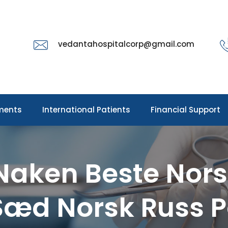
vedantahospitalcorp@gmail.com
ments
International Patients
Financial Support
 Naken Beste Nor
æd Norsk Russ P