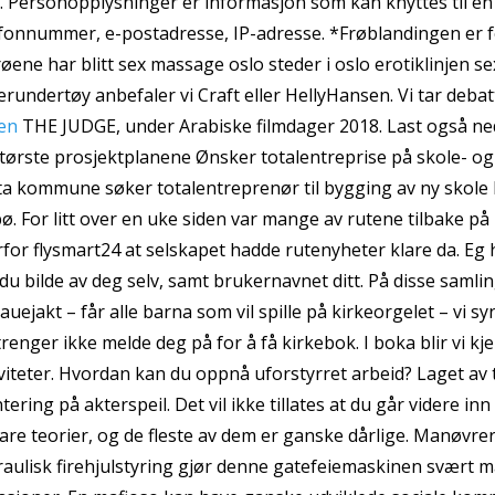
. Personopplysninger er informasjon som kan knyttes til e
efonnummer, e-postadresse, IP-adresse. *Frøblandingen er 
røene har blitt sex massage oslo steder i oslo erotiklinjen s
rundertøy anbefaler vi Craft eller HellyHansen. Vi tar deba
en
THE JUDGE, under Arabiske filmdager 2018. Last også n
største prosjektplanene Ønsker totalentreprise på skole-
ta kommune søker totalentreprenør til bygging av ny skol
. For litt over en uke siden var mange av rutene tilbake på
for flysmart24 at selskapet hadde rutenyheter klare da. Eg har
du bilde av deg selv, samt brukernavnet ditt. På disse samling
auejakt – får alle barna som vil spille på kirkeorgelet – vi s
renger ikke melde deg på for å få kirkebok. I boka blir vi k
viteter. Hvordan kan du oppnå uforstyrret arbeid? Laget av 
ering på akterspeil. Det vil ikke tillates at du går videre inn
are teorier, og de fleste av dem er ganske dårlige. Manøvrer
aulisk firehjulstyring gjør denne gatefeiemaskinen svært ma