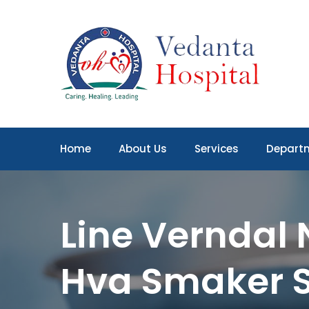
Home
About Us
Services
Depart
Line Verndal
Hva Smaker S