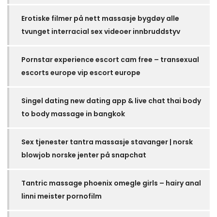
Erotiske filmer på nett massasje bygdøy alle
tvunget interracial sex videoer innbruddstyv
Pornstar experience escort cam free – transexual
escorts europe vip escort europe
Singel dating new dating app & live chat thai body
to body massage in bangkok
Sex tjenester tantra massasje stavanger | norsk
blowjob norske jenter på snapchat
Tantric massage phoenix omegle girls – hairy anal
linni meister pornofilm