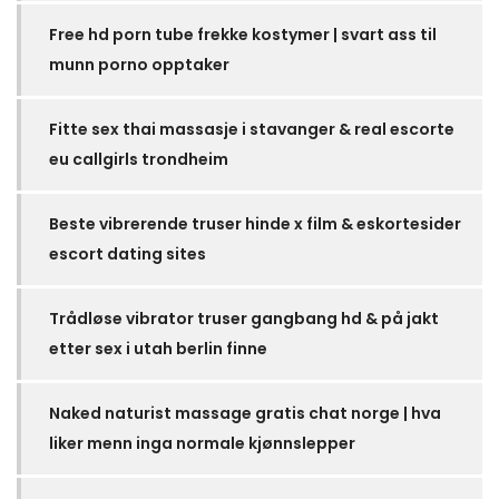
Free hd porn tube frekke kostymer | svart ass til
munn porno opptaker
Fitte sex thai massasje i stavanger & real escorte
eu callgirls trondheim
Beste vibrerende truser hinde x film & eskortesider
escort dating sites
Trådløse vibrator truser gangbang hd & på jakt
etter sex i utah berlin finne
Naked naturist massage gratis chat norge | hva
liker menn inga normale kjønnslepper