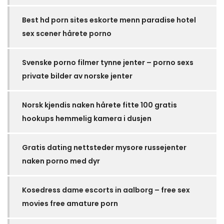
Best hd porn sites eskorte menn paradise hotel
sex scener hårete porno
Svenske porno filmer tynne jenter – porno sexs
private bilder av norske jenter
Norsk kjendis naken hårete fitte 100 gratis
hookups hemmelig kamera i dusjen
Gratis dating nettsteder mysore russejenter
naken porno med dyr
Kosedress dame escorts in aalborg – free sex
movies free amature porn