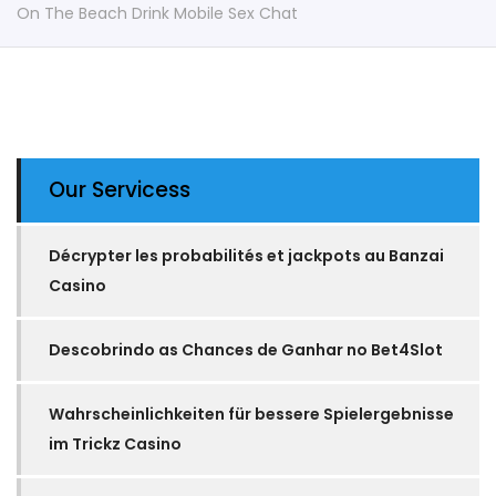
On The Beach Drink Mobile Sex Chat
Our Servicess
Décrypter les probabilités et jackpots au Banzai
Casino
Descobrindo as Chances de Ganhar no Bet4Slot
Wahrscheinlichkeiten für bessere Spielergebnisse
im Trickz Casino