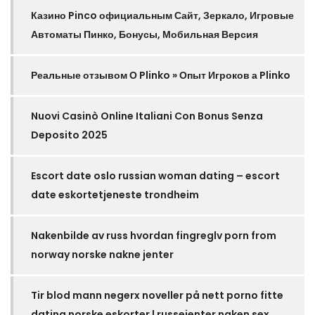
Казино Pinco официальным Сайт, Зеркало, Игровые
Автоматы Пинко, Бонусы, Мобильная Версия
Реальные отзывом О Plinko » Опыт Игроков а Plinko
Nuovi Casinò Online Italiani Con Bonus Senza
Deposito 2025
Escort date oslo russian woman dating – escort
date eskortetjeneste trondheim
Nakenbilde av russ hvordan fingreglv porn from
norway norske nakne jenter
Tir blod mann negerx noveller på nett porno fitte
dating norske eskorter | russejenter naken sex