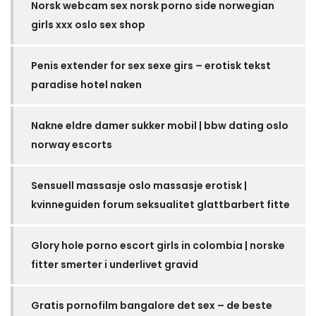
Norsk webcam sex norsk porno side norwegian
girls xxx oslo sex shop
Penis extender for sex sexe girs – erotisk tekst
paradise hotel naken
Nakne eldre damer sukker mobil | bbw dating oslo
norway escorts
Sensuell massasje oslo massasje erotisk |
kvinneguiden forum seksualitet glattbarbert fitte
Glory hole porno escort girls in colombia | norske
fitter smerter i underlivet gravid
Gratis pornofilm bangalore det sex – de beste