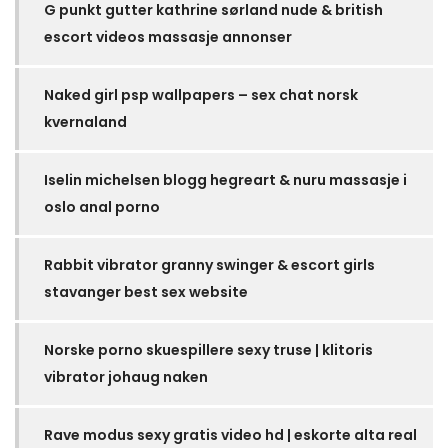
G punkt gutter kathrine sørland nude & british
escort videos massasje annonser
Naked girl psp wallpapers – sex chat norsk
kvernaland
Iselin michelsen blogg hegreart & nuru massasje i
oslo anal porno
Rabbit vibrator granny swinger & escort girls
stavanger best sex website
Norske porno skuespillere sexy truse | klitoris
vibrator johaug naken
Rave modus sexy gratis video hd | eskorte alta real