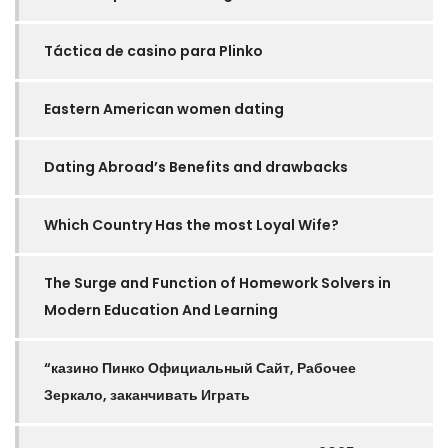
Táctica de casino para Plinko
Eastern American women dating
Dating Abroad’s Benefits and drawbacks
Which Country Has the most Loyal Wife?
The Surge and Function of Homework Solvers in
Modern Education And Learning
“казино Пинко Официальный Сайт, Рабочее
Зеркало, заканчивать Играть