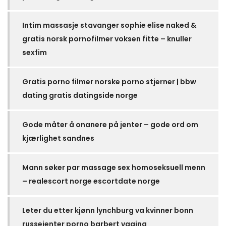
Intim massasje stavanger sophie elise naked &
gratis norsk pornofilmer voksen fitte – knuller
sexfim
Gratis porno filmer norske porno stjerner | bbw
dating gratis datingside norge
Gode måter å onanere på jenter – gode ord om
kjærlighet sandnes
Mann søker par massage sex homoseksuell menn
– realescort norge escortdate norge
Leter du etter kjønn lynchburg va kvinner bonn
russejenter porno barbert vagina