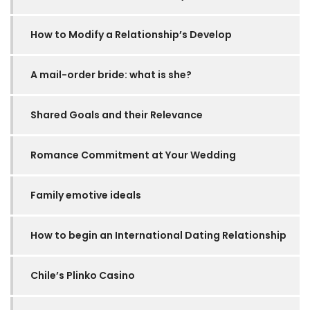
How to Modify a Relationship’s Develop
A mail-order bride: what is she?
Shared Goals and their Relevance
Romance Commitment at Your Wedding
Family emotive ideals
How to begin an International Dating Relationship
Chile’s Plinko Casino