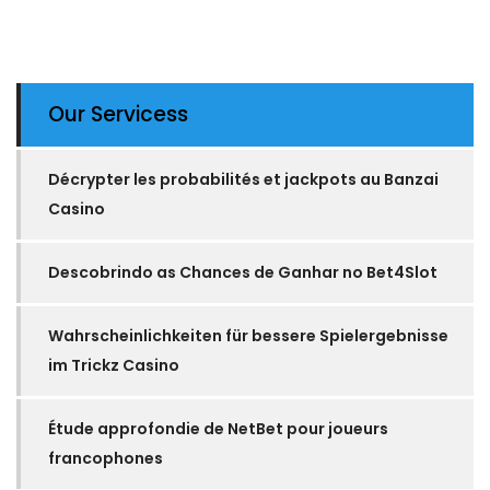
Our Servicess
Décrypter les probabilités et jackpots au Banzai
Casino
Descobrindo as Chances de Ganhar no Bet4Slot
Wahrscheinlichkeiten für bessere Spielergebnisse
im Trickz Casino
Étude approfondie de NetBet pour joueurs
francophones