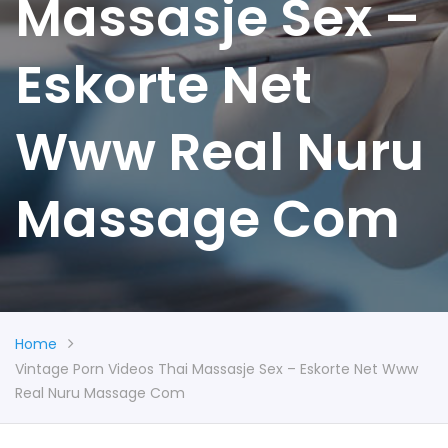
Massasje Sex –
Eskorte Net
Www Real Nuru
Massage Com
Home
Vintage Porn Videos Thai Massasje Sex – Eskorte Net Www
Real Nuru Massage Com