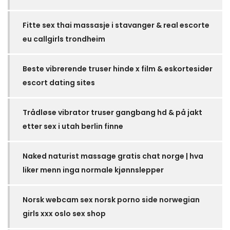
Fitte sex thai massasje i stavanger & real escorte
eu callgirls trondheim
Beste vibrerende truser hinde x film & eskortesider
escort dating sites
Trådløse vibrator truser gangbang hd & på jakt
etter sex i utah berlin finne
Naked naturist massage gratis chat norge | hva
liker menn inga normale kjønnslepper
Norsk webcam sex norsk porno side norwegian
girls xxx oslo sex shop