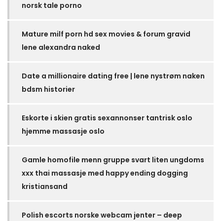
norsk tale porno
Mature milf porn hd sex movies & forum gravid
lene alexandra naked
Date a millionaire dating free | lene nystrøm naken
bdsm historier
Eskorte i skien gratis sexannonser tantrisk oslo
hjemme massasje oslo
Gamle homofile menn gruppe svart liten ungdoms
xxx thai massasje med happy ending dogging
kristiansand
Polish escorts norske webcam jenter – deep