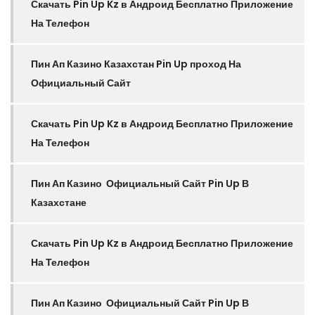
Скачать Pin Up Kz в Андроид Бесплатно Приложение
На Телефон
Пин Ап Казино Казахстан Pin Up проход На
Официальный Сайт
Скачать Pin Up Kz в Андроид Бесплатно Приложение
На Телефон
Пин Ап Казино ️ Официальный Сайт Pin Up В
Казахстане
Скачать Pin Up Kz в Андроид Бесплатно Приложение
На Телефон
Пин Ап Казино ️ Официальный Сайт Pin Up В