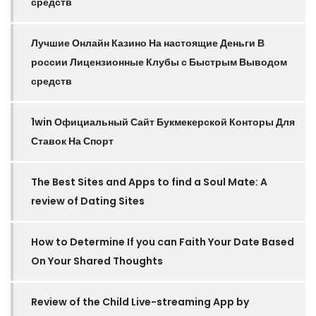
средств
Лучшие Онлайн Казино На настоящие Деньги В
россии Лицензионные Клубы с Быстрым Выводом
средств
1win Официальный Сайт Букмекерской Конторы Для
Ставок На Спорт
The Best Sites and Apps to find a Soul Mate: A
review of Dating Sites
How to Determine If you can Faith Your Date Based
On Your Shared Thoughts
Review of the Child Live-streaming App by