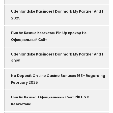
Udenlandske Kasinoer I Danmark️ My Partner And I
2025
Пин Ап Казино Казахстан Pin Up проход На
Официальный Сайт
Udenlandske Kasinoer I Danmark️ My Partner And I
2025
No Deposit On Line Casino Bonuses 163+ Regarding
February 2025
Пин Ап Казино ️ Официальный Сайт Pin Up В
Казахстане