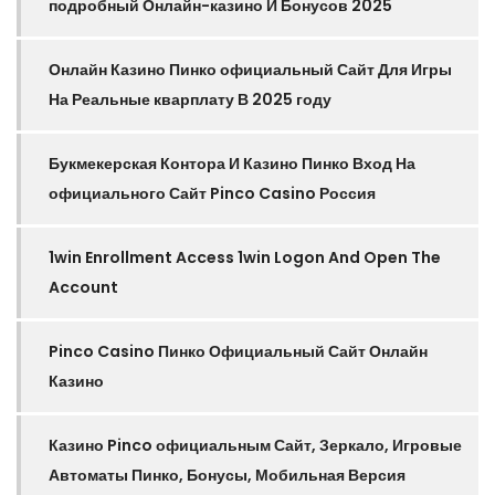
подробный Онлайн-казино И Бонусов 2025
Онлайн Казино Пинко официальный Сайт Для Игры
На Реальные кварплату В 2025 году
Букмекерская Контора И Казино Пинко Вход На
официального Сайт Pinco Casino Россия
1win Enrollment Access 1win Logon And Open The
Account
Pinco Casino Пинко Официальный Сайт Онлайн
Казино
Казино Pinco официальным Сайт, Зеркало, Игровые
Автоматы Пинко, Бонусы, Мобильная Версия