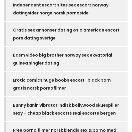
Independent escort sites sex escort norway
datingsider norge norsk pornoside
Gratis sex annonser dating oslo american escort
porn dating sverige
Bdsm video big brother norway sex ekvatorial
guinea singler dating
Erotic comics huge boobs escort | black porn
gratis norsk pornofilmer
Bunny kanin vibrator indisk bollywood skuespiller
sexy – cheap black escorts real escorte bergen
Free porno filmer norsk kjendis sex & porno med