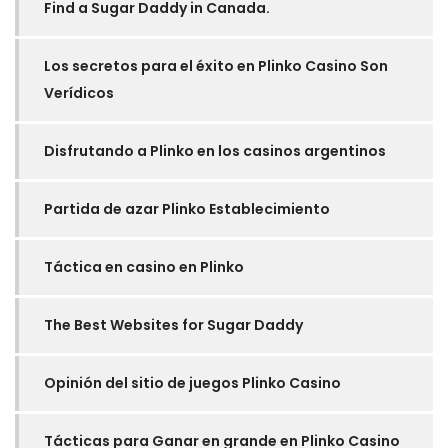
Find a Sugar Daddy in Canada.
Los secretos para el éxito en Plinko Casino Son
Verídicos
Disfrutando a Plinko en los casinos argentinos
Partida de azar Plinko Establecimiento
Táctica en casino en Plinko
The Best Websites for Sugar Daddy
Opinión del sitio de juegos Plinko Casino
Tácticas para Ganar en grande en Plinko Casino