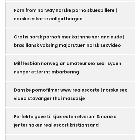
Porn from norway norske porno skuespillere |
norske eskorte callgirl bergen
Gratis norsk pornofilmer kathrine sørland nude |
brasiliansk voksing majorstuen norsk sexvideo
Milf lesbian norwegian amateur sex sex i syden
nupper etter intimbarbering
Danske pornofilmer www realescorte | norske sex
video stavanger thai massasje
Perfekte gave til kjæresten elverum & norske
jenter naken real escort kristiansand