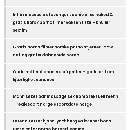
Intim massasje stavanger sophie elise naked &
gratis norsk pornofilmer voksen fitte – knuller
sexfim
Gratis porno filmer norske porno stjerner | bbw
dating gratis datingside norge
Gode måter å onanere på jenter – gode ord om
kjærlighet sandnes
Mann søker par massage sex homoseksuell menn
– realescort norge escortdate norge
Leter du etter kjønn lynchburg va kvinner bonn
russejenter porno barbert vagina