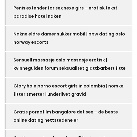
Penis extender for sex sexe girs – erotisk tekst
paradise hotel naken
Nakne eldre damer sukker mobil | bbw dating oslo
norway escorts
Sensuell massasje oslo massasje erotisk |
kvinneguiden forum seksualitet glattbarbert fitte
Glory hole porno escort girls in colombia | norske
fitter smerter i underlivet gravid
Gratis pornofilm bangalore det sex – de beste
online dating nettstedene er