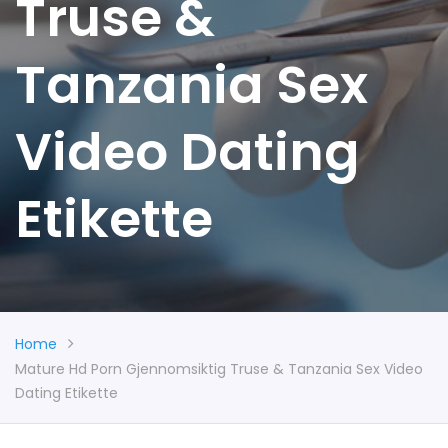
Truse &
Tanzania Sex
Video Dating
Etikette
Home
Mature Hd Porn Gjennomsiktig Truse & Tanzania Sex Video
Dating Etikette