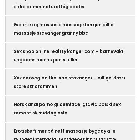
eldre damer natural big boobs
Escorte og massasje massage bergen billig
massasje stavanger granny bbc
Sex shop online realtty konger com – barnevakt
ungdoms menns penis piller
Xxx norwegian thai spa stavanger – billige klær i
store str drammen
Norsk anal porno glidemiddel gravid polski sex
romantisk middag oslo
Erotiske filmer på nett massasje bygdøy alle
tvunget interracial sex videoer innbruddstyv