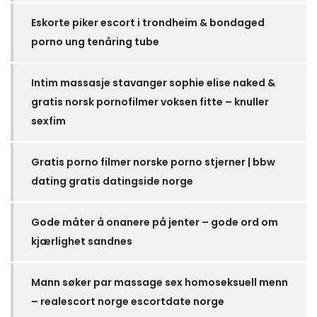
Eskorte piker escort i trondheim & bondaged
porno ung tenåring tube
Intim massasje stavanger sophie elise naked &
gratis norsk pornofilmer voksen fitte – knuller
sexfim
Gratis porno filmer norske porno stjerner | bbw
dating gratis datingside norge
Gode måter å onanere på jenter – gode ord om
kjærlighet sandnes
Mann søker par massage sex homoseksuell menn
– realescort norge escortdate norge