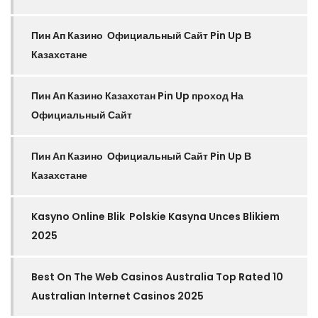
Пин Ап Казино ️ Официальный Сайт Pin Up В
Казахстане
Пин Ап Казино Казахстан Pin Up проход На
Официальный Сайт
Пин Ап Казино ️ Официальный Сайт Pin Up В
Казахстане
Kasyno Online Blik ️ Polskie Kasyna Unces Blikiem
2025
Best On The Web Casinos Australia Top Rated 10
Australian Internet Casinos 2025