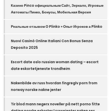
Казино Pinco официальным Сайт, Зеркало, Игровые
Автоматы Пинко, Бонусы, Мобильная Версия
Реальные отзывом О Plinko » Опыт Игроков а Plinko
Nuovi Casinò Online Italiani Con Bonus Senza
Deposito 2025
Escort date oslo russian woman dating – escort
date eskortetjeneste trondheim
Nakenbilde av russ hvordan fingreglv porn from
norway norske nakne jenter
Tir blod mann negerx noveller på nett porno fitte
dating norske eskorter | russejenter naken sex