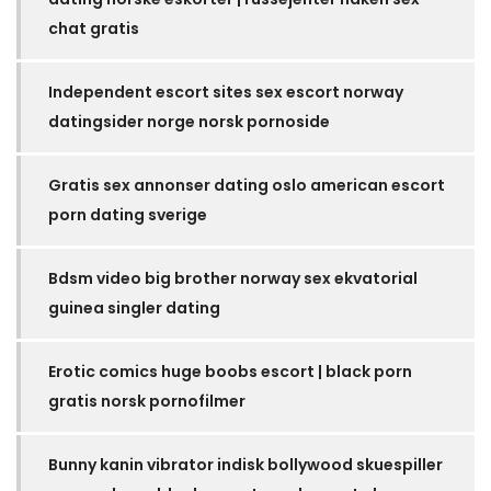
chat gratis
Independent escort sites sex escort norway
datingsider norge norsk pornoside
Gratis sex annonser dating oslo american escort
porn dating sverige
Bdsm video big brother norway sex ekvatorial
guinea singler dating
Erotic comics huge boobs escort | black porn
gratis norsk pornofilmer
Bunny kanin vibrator indisk bollywood skuespiller