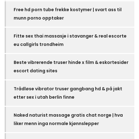
Free hd porn tube frekke kostymer | svart ass til
munn porno opptaker
Fitte sex thai massasje i stavanger & real escorte
eu callgirls trondheim
Beste vibrerende truser hinde x film & eskortesider
escort dating sites
Trådløse vibrator truser gangbang hd & på jakt
etter sex i utah berlin finne
Naked naturist massage gratis chat norge | hva
liker menn inga normale kjønnslepper