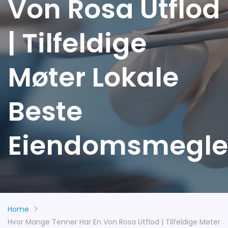
Von Rosa Utflod
| Tilfeldige
Møter Lokale
Beste
Eiendomsmegle
Home
Hvor Mange Tenner Har En Von Rosa Utflod | Tilfeldige Møter