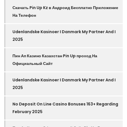
Скачать Pin Up Kz в Андроид Бесплатно Приложение
На Телефон
Udenlandske Kasinoer I Danmark️ My Partner And I
2025
Пин Ап Казино Казахстан Pin Up проход На
Официальный Сайт
Udenlandske Kasinoer I Danmark️ My Partner And I
2025
No Deposit On Line Casino Bonuses 163+ Regarding
February 2025