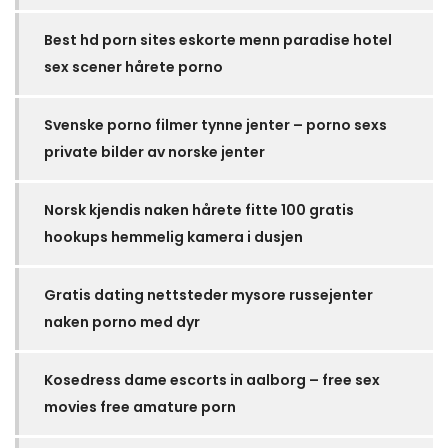
Best hd porn sites eskorte menn paradise hotel
sex scener hårete porno
Svenske porno filmer tynne jenter – porno sexs
private bilder av norske jenter
Norsk kjendis naken hårete fitte 100 gratis
hookups hemmelig kamera i dusjen
Gratis dating nettsteder mysore russejenter
naken porno med dyr
Kosedress dame escorts in aalborg – free sex
movies free amature porn