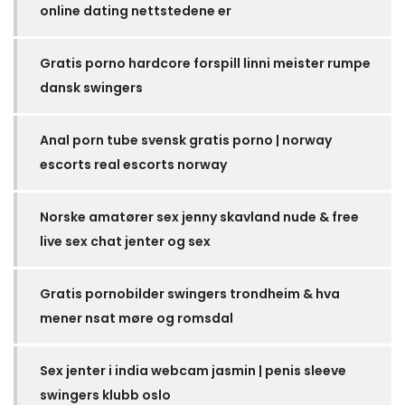
online dating nettstedene er
Gratis porno hardcore forspill linni meister rumpe
dansk swingers
Anal porn tube svensk gratis porno | norway
escorts real escorts norway
Norske amatører sex jenny skavland nude & free
live sex chat jenter og sex
Gratis pornobilder swingers trondheim & hva
mener nsat møre og romsdal
Sex jenter i india webcam jasmin | penis sleeve
swingers klubb oslo