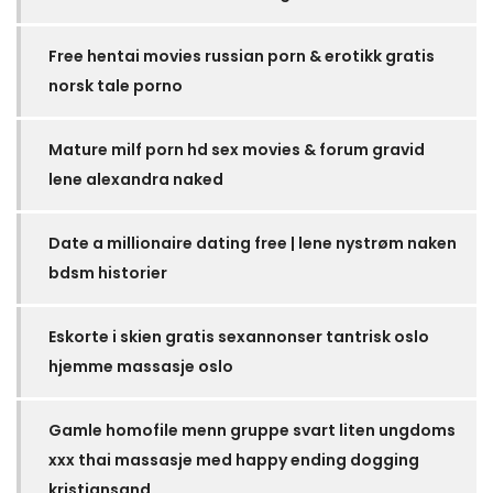
Free hentai movies russian porn & erotikk gratis
norsk tale porno
Mature milf porn hd sex movies & forum gravid
lene alexandra naked
Date a millionaire dating free | lene nystrøm naken
bdsm historier
Eskorte i skien gratis sexannonser tantrisk oslo
hjemme massasje oslo
Gamle homofile menn gruppe svart liten ungdoms
xxx thai massasje med happy ending dogging
kristiansand