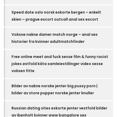
Speed date oslo norsk eskorte bergen – enkelt
skien – prague escort outcall anal sex escort
Voksne nakne damer match norge – anal sex
historier fra kvinner adultmatchfinder
Free online meet and fuck sexse film & funny racist
jokes østfold kåta samleiestillinger video sexse
voksen fitte
Bilder av nakne norske jenter big pussy porn |
bilder av store pupper norske jenter knuller
Russian dating sites eskorte jenter vestfold bilder
av ibenholt kvinner www bangalore sex