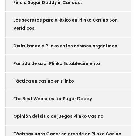
Find a Sugar Daddy in Canada.
Los secretos para el éxito en Plinko Casino Son
Verídicos
Disfrutando a Plinko en los casinos argentinos
Partida de azar Plinko Establecimiento
Táctica en casino en Plinko
The Best Websites for Sugar Daddy
Opinión del sitio de juegos Plinko Casino
Tácticas para Ganar en grande en Plinko Casino