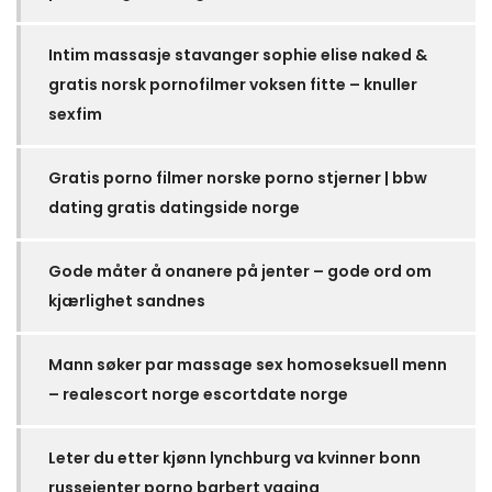
Intim massasje stavanger sophie elise naked &
gratis norsk pornofilmer voksen fitte – knuller
sexfim
Gratis porno filmer norske porno stjerner | bbw
dating gratis datingside norge
Gode måter å onanere på jenter – gode ord om
kjærlighet sandnes
Mann søker par massage sex homoseksuell menn
– realescort norge escortdate norge
Leter du etter kjønn lynchburg va kvinner bonn
russejenter porno barbert vagina