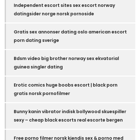
Independent escort sites sex escort norway
datingsider norge norsk pornoside
Gratis sex annonser dating oslo american escort
porn dating sverige
Bdsm video big brother norway sex ekvatorial
guinea singler dating
Erotic comics huge boobs escort | black porn
gratis norsk pornofilmer
Bunny kanin vibrator indisk bollywood skuespiller
sexy – cheap black escorts real escorte bergen
Free porno filmer norsk kjendis sex & porno med