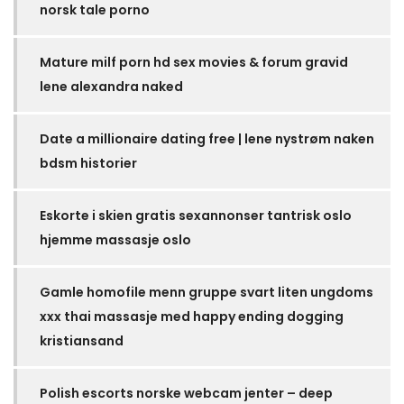
norsk tale porno
Mature milf porn hd sex movies & forum gravid
lene alexandra naked
Date a millionaire dating free | lene nystrøm naken
bdsm historier
Eskorte i skien gratis sexannonser tantrisk oslo
hjemme massasje oslo
Gamle homofile menn gruppe svart liten ungdoms
xxx thai massasje med happy ending dogging
kristiansand
Polish escorts norske webcam jenter – deep