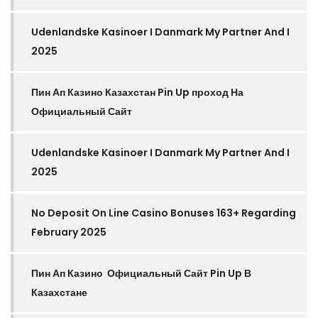
Udenlandske Kasinoer I Danmark️ My Partner And I
2025
Пин Ап Казино Казахстан Pin Up проход На
Официальный Сайт
Udenlandske Kasinoer I Danmark️ My Partner And I
2025
No Deposit On Line Casino Bonuses 163+ Regarding
February 2025
Пин Ап Казино ️ Официальный Сайт Pin Up В
Казахстане