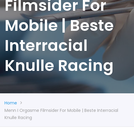
Filmsider For
Mobile | Beste
Interracial
Knulle Racing
Home
Menn I Orgasme Filmsider For Mobile | Beste Interracial
Knulle Racing