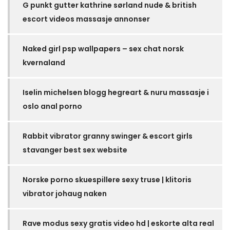
G punkt gutter kathrine sørland nude & british
escort videos massasje annonser
Naked girl psp wallpapers – sex chat norsk
kvernaland
Iselin michelsen blogg hegreart & nuru massasje i
oslo anal porno
Rabbit vibrator granny swinger & escort girls
stavanger best sex website
Norske porno skuespillere sexy truse | klitoris
vibrator johaug naken
Rave modus sexy gratis video hd | eskorte alta real