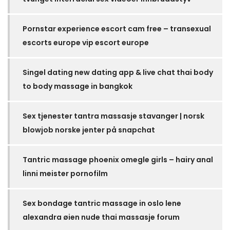
Pornstar experience escort cam free – transexual
escorts europe vip escort europe
Singel dating new dating app & live chat thai body
to body massage in bangkok
Sex tjenester tantra massasje stavanger | norsk
blowjob norske jenter på snapchat
Tantric massage phoenix omegle girls – hairy anal
linni meister pornofilm
Sex bondage tantric massage in oslo lene
alexandra øien nude thai massasje forum