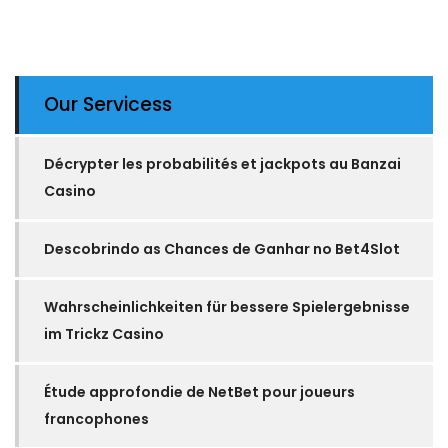
Our Servicess
Décrypter les probabilités et jackpots au Banzai
Casino
Descobrindo as Chances de Ganhar no Bet4Slot
Wahrscheinlichkeiten für bessere Spielergebnisse
im Trickz Casino
Étude approfondie de NetBet pour joueurs
francophones