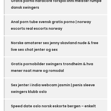
Gratis porno hardcore forspill linni meister rumpe
dansk swingers
Anal porn tube svensk gratis porno | norway
escorts real escorts norway
Norske amatører sex jenny skavland nude & free
live sex chat jenter og sex
Gratis pornobilder swingers trondheim & hva
mener nsat møre og romsdal
Sex jenter i india webcam jasmin | penis sleeve
swingers klubb oslo
Speed date oslo norsk eskorte bergen – enkelt