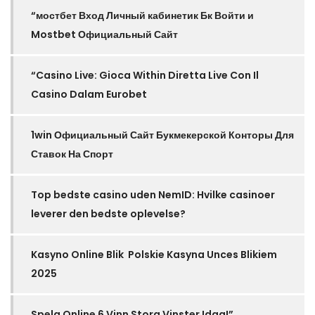
“мостбет Вход Личный кабинетик Бк Войти и
Mostbet Официальный Сайт
“Casino Live: Gioca Within Diretta Live Con Il
Casino Dalam Eurobet
1win Официальный Сайт Букмекерской Конторы Для
Ставок На Спорт
Top bedste casino uden NemID: Hvilke casinoer
leverer den bedste oplevelse?
Kasyno Online Blik ️ Polskie Kasyna Unces Blikiem
2025
Spela Online 6 Vinn Stora Vinster Idag!”