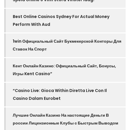
Best Online Casinos Sydney For Actual Money
Perform With Aud
1win Официальный Сайт Букмекерской Конторы Для
Ставок На Спорт
Кент Онлайн Казино: Официальный Сайт, Бонусы,
Игры Kent Casino”
“Casino Live: Gioca Within Diretta Live Con Il
Casino Dalam Eurobet
Лучшие Онлайн Казино На настоящие Деньги В
россии Лицензионные Клубы с Быстрым Выводом