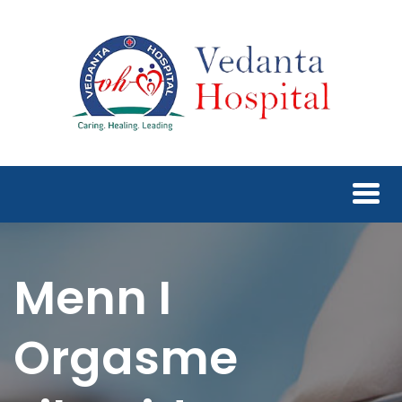
Menn I
Orgasme