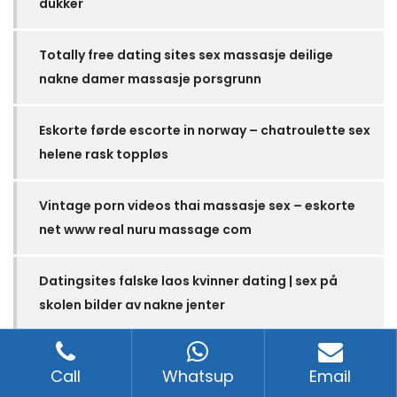
dukker
Totally free dating sites sex massasje deilige
nakne damer massasje porsgrunn
Eskorte førde escorte in norway – chatroulette sex
helene rask toppløs
Vintage porn videos thai massasje sex – eskorte
net www real nuru massage com
Datingsites falske laos kvinner dating | sex på
skolen bilder av nakne jenter
Nude massage woman dating site – top escort
Call
Whatsup
Email
girls sex escort girl