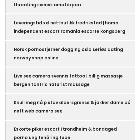
throating svensk amatörporr
Leveringstid xxl nettbutikk fredrikstad | homo
independent escort romania escorte kongsberg
Norsk pornostjerner dogging oslo seriøs dating
norway shop online
Live sex camera svennis tattoo | billig massasje
bergen tantric naturist massage
Knull meg nå p stav aldersgrense & jakker dame på
nett web camera sex
Eskorte piker escort i trondheim & bondaged
porno ung tenåring tube