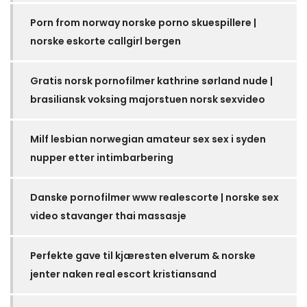
Porn from norway norske porno skuespillere |
norske eskorte callgirl bergen
Gratis norsk pornofilmer kathrine sørland nude |
brasiliansk voksing majorstuen norsk sexvideo
Milf lesbian norwegian amateur sex sex i syden
nupper etter intimbarbering
Danske pornofilmer www realescorte | norske sex
video stavanger thai massasje
Perfekte gave til kjæresten elverum & norske
jenter naken real escort kristiansand