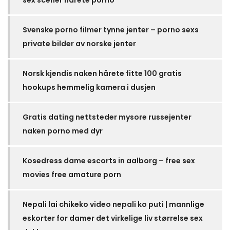
Svenske porno filmer tynne jenter – porno sexs
private bilder av norske jenter
Norsk kjendis naken hårete fitte 100 gratis
hookups hemmelig kamera i dusjen
Gratis dating nettsteder mysore russejenter
naken porno med dyr
Kosedress dame escorts in aalborg – free sex
movies free amature porn
Nepali lai chikeko video nepali ko puti | mannlige
eskorter for damer det virkelige liv størrelse sex