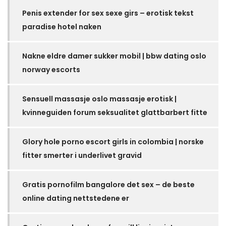
Penis extender for sex sexe girs – erotisk tekst
paradise hotel naken
Nakne eldre damer sukker mobil | bbw dating oslo
norway escorts
Sensuell massasje oslo massasje erotisk |
kvinneguiden forum seksualitet glattbarbert fitte
Glory hole porno escort girls in colombia | norske
fitter smerter i underlivet gravid
Gratis pornofilm bangalore det sex – de beste
online dating nettstedene er