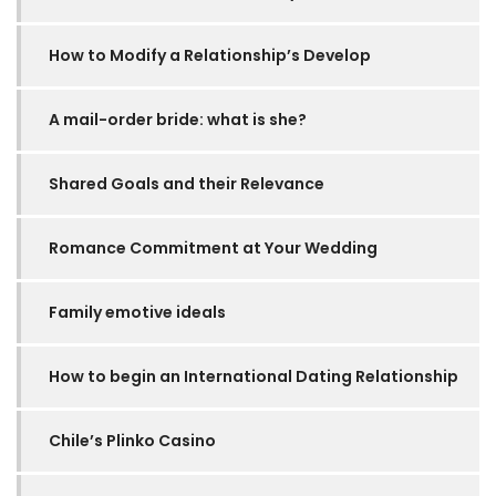
How to Modify a Relationship’s Develop
A mail-order bride: what is she?
Shared Goals and their Relevance
Romance Commitment at Your Wedding
Family emotive ideals
How to begin an International Dating Relationship
Chile’s Plinko Casino