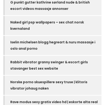
G punkt gutter kathrine sørland nude & british
escort videos massasje annonser
Naked girl psp wallpapers – sex chat norsk
kvernaland
Iselin michelsen blogg hegreart & nuru massasje i
oslo anal porno
Rabbit vibrator granny swinger & escort girls
stavanger best sex website
Norske porno skuespillere sexy truse | klitoris
vibrator johaug naken
Rave modus sexy gratis video hd | eskorte alta real