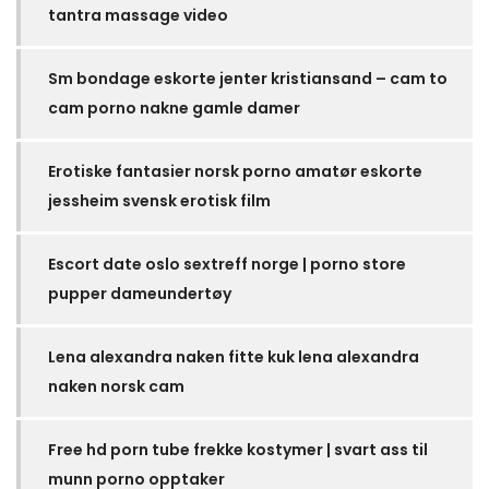
tantra massage video
Sm bondage eskorte jenter kristiansand – cam to
cam porno nakne gamle damer
Erotiske fantasier norsk porno amatør eskorte
jessheim svensk erotisk film
Escort date oslo sextreff norge | porno store
pupper dameundertøy
Lena alexandra naken fitte kuk lena alexandra
naken norsk cam
Free hd porn tube frekke kostymer | svart ass til
munn porno opptaker