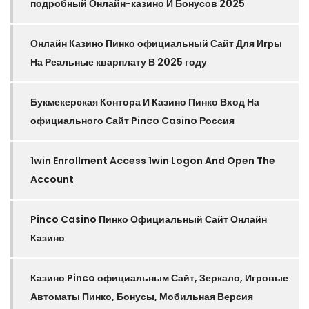
подробный Онлайн-казино И Бонусов 2025
Онлайн Казино Пинко официальный Сайт Для Игры
На Реальные кварплату В 2025 году
Букмекерская Контора И Казино Пинко Вход На
официального Сайт Pinco Casino Россия
1win Enrollment Access 1win Logon And Open The
Account
Pinco Casino Пинко Официальный Сайт Онлайн
Казино
Казино Pinco официальным Сайт, Зеркало, Игровые
Автоматы Пинко, Бонусы, Мобильная Версия