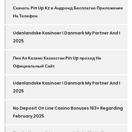
Скачать Pin Up Kz в Андроид Бесплатно Приложение
На Телефон
Udenlandske Kasinoer I Danmark️ My Partner And I
2025
Пин Ап Казино Казахстан Pin Up проход На
Официальный Сайт
Udenlandske Kasinoer I Danmark️ My Partner And I
2025
No Deposit On Line Casino Bonuses 163+ Regarding
February 2025