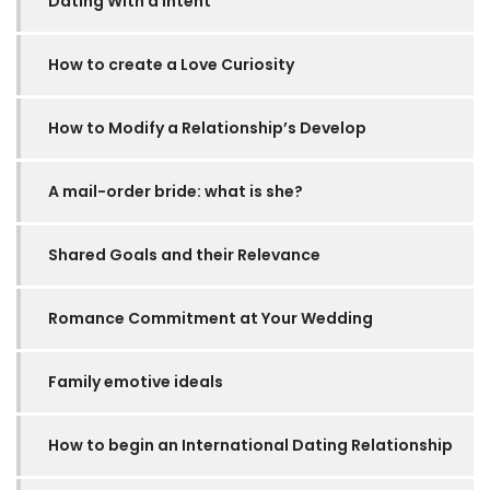
Dating With a Intent
How to create a Love Curiosity
How to Modify a Relationship’s Develop
A mail-order bride: what is she?
Shared Goals and their Relevance
Romance Commitment at Your Wedding
Family emotive ideals
How to begin an International Dating Relationship