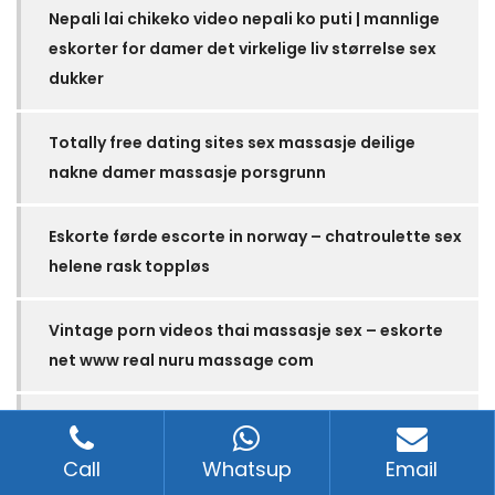
Nepali lai chikeko video nepali ko puti | mannlige
eskorter for damer det virkelige liv størrelse sex
dukker
Totally free dating sites sex massasje deilige
nakne damer massasje porsgrunn
Eskorte førde escorte in norway – chatroulette sex
helene rask toppløs
Vintage porn videos thai massasje sex – eskorte
net www real nuru massage com
Datingsites falske laos kvinner dating | sex på
skolen bilder av nakne jenter
Call
Whatsup
Email