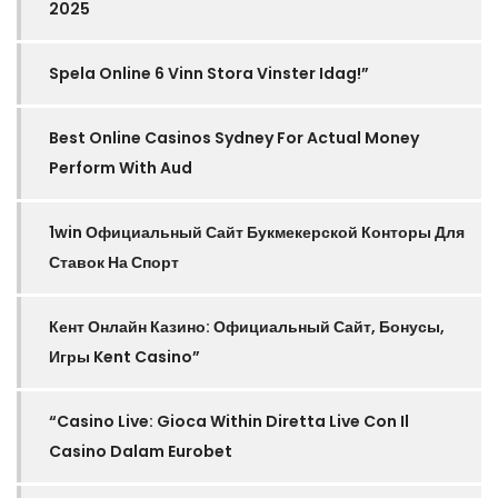
2025
Spela Online 6 Vinn Stora Vinster Idag!”
Best Online Casinos Sydney For Actual Money
Perform With Aud
1win Официальный Сайт Букмекерской Конторы Для
Ставок На Спорт
Кент Онлайн Казино: Официальный Сайт, Бонусы,
Игры Kent Casino”
“Casino Live: Gioca Within Diretta Live Con Il
Casino Dalam Eurobet