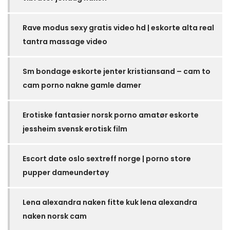
Rave modus sexy gratis video hd | eskorte alta real
tantra massage video
Sm bondage eskorte jenter kristiansand – cam to
cam porno nakne gamle damer
Erotiske fantasier norsk porno amatør eskorte
jessheim svensk erotisk film
Escort date oslo sextreff norge | porno store
pupper dameundertøy
Lena alexandra naken fitte kuk lena alexandra
naken norsk cam