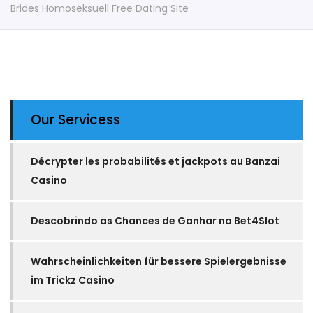
Brides Homoseksuell Free Dating Site
Our Servicess
Décrypter les probabilités et jackpots au Banzai
Casino
Descobrindo as Chances de Ganhar no Bet4Slot
Wahrscheinlichkeiten für bessere Spielergebnisse
im Trickz Casino