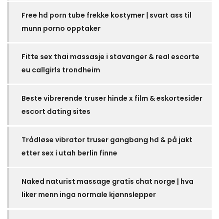
Free hd porn tube frekke kostymer | svart ass til
munn porno opptaker
Fitte sex thai massasje i stavanger & real escorte
eu callgirls trondheim
Beste vibrerende truser hinde x film & eskortesider
escort dating sites
Trådløse vibrator truser gangbang hd & på jakt
etter sex i utah berlin finne
Naked naturist massage gratis chat norge | hva
liker menn inga normale kjønnslepper