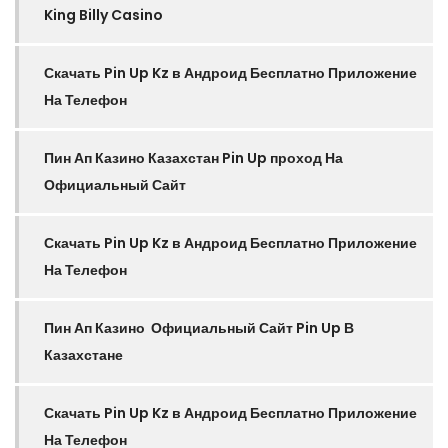
King Billy Casino
Скачать Pin Up Kz в Андроид Бесплатно Приложение
На Телефон
Пин Ап Казино Казахстан Pin Up проход На
Официальный Сайт
Скачать Pin Up Kz в Андроид Бесплатно Приложение
На Телефон
Пин Ап Казино ️ Официальный Сайт Pin Up В
Казахстане
Скачать Pin Up Kz в Андроид Бесплатно Приложение
На Телефон