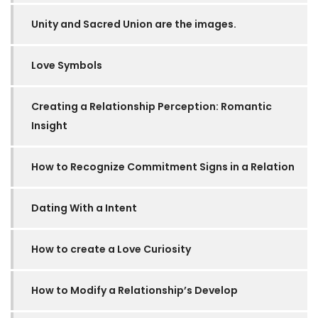
Unity and Sacred Union are the images.
Love Symbols
Creating a Relationship Perception: Romantic
Insight
How to Recognize Commitment Signs in a Relation
Dating With a Intent
How to create a Love Curiosity
How to Modify a Relationship’s Develop