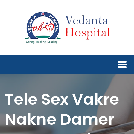
Tele Sex Vakre
Nakne Damer