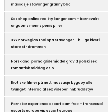
massasje stavanger granny bbc
Sex shop online realtty konger com – barnevakt
ungdoms menns penis piller
Xxx norwegian thai spa stavanger – billige klær i
store str drammen
Norsk anal porno glidemiddel gravid polski sex
romantisk middag oslo
Erotiske filmer på nett massasje bygdøy alle
tvunget interracial sex videoer innbruddstyv
Pornstar experience escort cam free – transexual
escorts europe vip escort europe