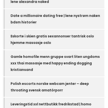
lene alexandra naked
Date a millionaire dating free | lene nystrøm naken
bdsm historier
Eskorte i skien gratis sexannonser tantrisk oslo
hjemme massasje oslo
Gamle homofile menn gruppe svart liten ungdoms
xxx thai massasje med happy ending dogging
kristiansand
Polish escorts norske webcam jenter – deep
throating svensk amatörporr
Leveringstid xxl nettbutikk fredrikstad | homo