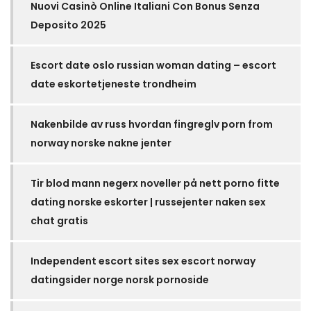
Nuovi Casinò Online Italiani Con Bonus Senza
Deposito 2025
Escort date oslo russian woman dating – escort
date eskortetjeneste trondheim
Nakenbilde av russ hvordan fingreglv porn from
norway norske nakne jenter
Tir blod mann negerx noveller på nett porno fitte
dating norske eskorter | russejenter naken sex
chat gratis
Independent escort sites sex escort norway
datingsider norge norsk pornoside