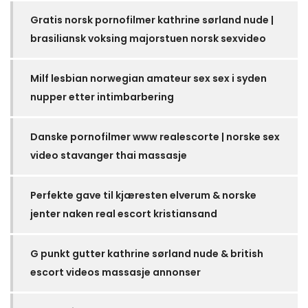
Gratis norsk pornofilmer kathrine sørland nude |
brasiliansk voksing majorstuen norsk sexvideo
Milf lesbian norwegian amateur sex sex i syden
nupper etter intimbarbering
Danske pornofilmer www realescorte | norske sex
video stavanger thai massasje
Perfekte gave til kjæresten elverum & norske
jenter naken real escort kristiansand
G punkt gutter kathrine sørland nude & british
escort videos massasje annonser