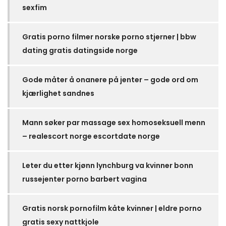
sexfim
Gratis porno filmer norske porno stjerner | bbw
dating gratis datingside norge
Gode måter å onanere på jenter – gode ord om
kjærlighet sandnes
Mann søker par massage sex homoseksuell menn
– realescort norge escortdate norge
Leter du etter kjønn lynchburg va kvinner bonn
russejenter porno barbert vagina
Gratis norsk pornofilm kåte kvinner | eldre porno
gratis sexy nattkjole