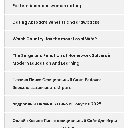
Eastern American women dating
Dating Abroad’s Benefits and drawbacks
Which Country Has the most Loyal Wife?
The Surge and Function of Homework Solvers in
Modern Education And Learning
“казино Пинко Официальный Сайт, Рабочее
Зеркало, заканчивать Играть
подробный Онлайн-казино И Бонусов 2025
Онлайн Казино Пинко официальный Сайт Для Игры