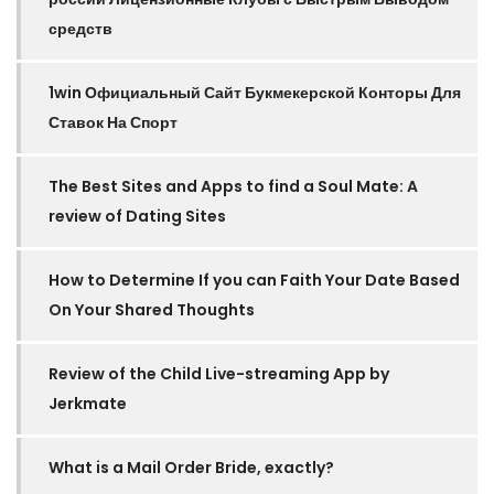
средств
1win Официальный Сайт Букмекерской Конторы Для
Ставок На Спорт
The Best Sites and Apps to find a Soul Mate: A
review of Dating Sites
How to Determine If you can Faith Your Date Based
On Your Shared Thoughts
Review of the Child Live-streaming App by
Jerkmate
What is a Mail Order Bride, exactly?