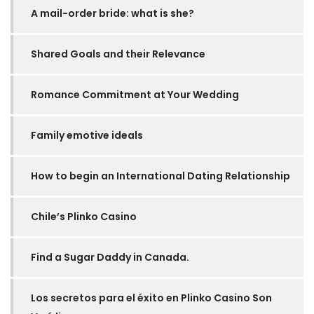
A mail-order bride: what is she?
Shared Goals and their Relevance
Romance Commitment at Your Wedding
Family emotive ideals
How to begin an International Dating Relationship
Chile’s Plinko Casino
Find a Sugar Daddy in Canada.
Los secretos para el éxito en Plinko Casino Son