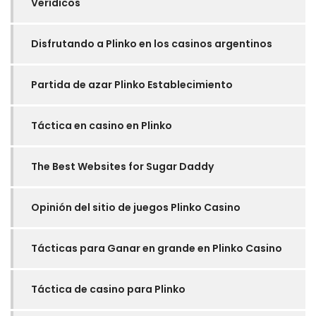
Verídicos
Disfrutando a Plinko en los casinos argentinos
Partida de azar Plinko Establecimiento
Táctica en casino en Plinko
The Best Websites for Sugar Daddy
Opinión del sitio de juegos Plinko Casino
Tácticas para Ganar en grande en Plinko Casino
Táctica de casino para Plinko