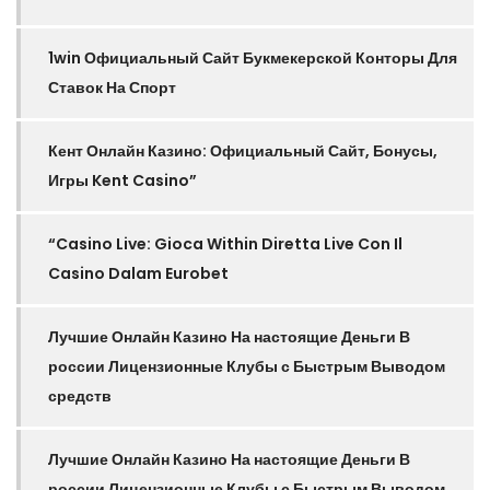
1win Официальный Сайт Букмекерской Конторы Для
Ставок На Спорт
Кент Онлайн Казино: Официальный Сайт, Бонусы,
Игры Kent Casino”
“Casino Live: Gioca Within Diretta Live Con Il
Casino Dalam Eurobet
Лучшие Онлайн Казино На настоящие Деньги В
россии Лицензионные Клубы с Быстрым Выводом
средств
Лучшие Онлайн Казино На настоящие Деньги В
россии Лицензионные Клубы с Быстрым Выводом