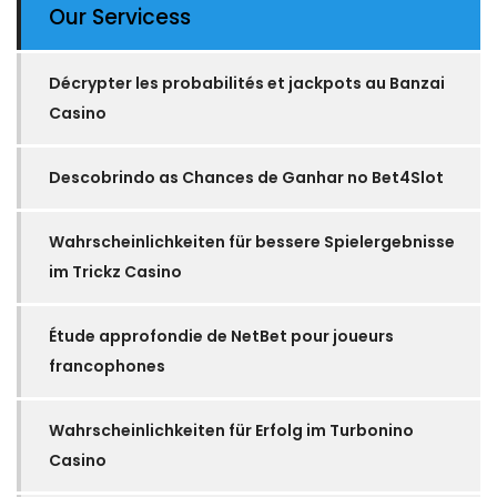
Our Servicess
Décrypter les probabilités et jackpots au Banzai
Casino
Descobrindo as Chances de Ganhar no Bet4Slot
Wahrscheinlichkeiten für bessere Spielergebnisse
im Trickz Casino
Étude approfondie de NetBet pour joueurs
francophones
Wahrscheinlichkeiten für Erfolg im Turbonino
Casino