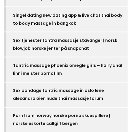
Singel dating new dating app & live chat thai body
to body massage in bangkok
Sex tjenester tantra massasje stavanger | norsk
blowjob norske jenter på snapchat
Tantric massage phoenix omegle girls – hairy anal
linni meister pornofilm
Sex bondage tantric massage in oslo lene
alexandra øien nude thai massasje forum
Porn from norway norske porno skuespillere |
norske eskorte callgirl bergen