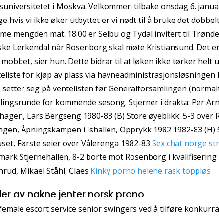
suniversitetet i Moskva. Velkommen tilbake onsdag 6. januar
e hvis vi ikke øker utbyttet er vi nødt til å bruke det dobb
me mengden mat. 18.00 er Selbu og Tydal invitert til Trønd
ke Lerkendal når Rosenborg skal møte Kristiansund. Det er i
t mobbet, sier hun. Dette bidrar til at løken ikke tørker hel
eliste for kjøp av plass via havneadministrasjonsløsningen L
setter seg på ventelisten før Generalforsamlingen (normalt 
elingsrunde for kommende sesong. Stjerner i drakta: Per Arn
ehagen, Lars Bergseng 1980-83 (B) Store øyeblikk: 5-3 over
gen, Åpningskampen i Ishallen, Opprykk 1982 1982-83 (H) S
uset, Første seier over Vålerenga 1982-83
Sex chat norge st
ark Stjernehallen, 8-2 borte mot Rosenborg i kvalifisering S
rud, Mikael Ståhl, Claes
Kinky porno helene rask toppløs
der av nakne jenter norsk prono
female escort service senior swingers ved å tilføre konkurra