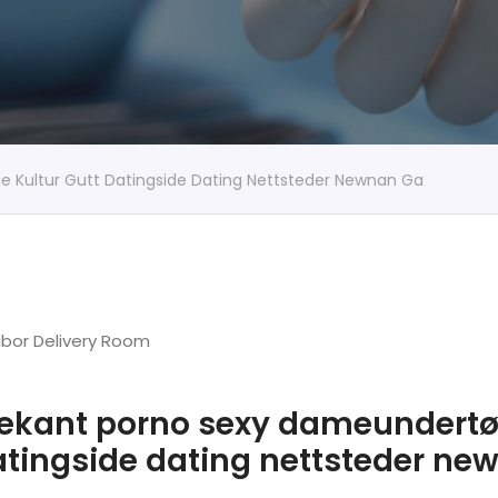
e Kultur Gutt Datingside Dating Nettsteder Newnan Ga
ekant porno sexy dameundertøy 
tingside dating nettsteder ne