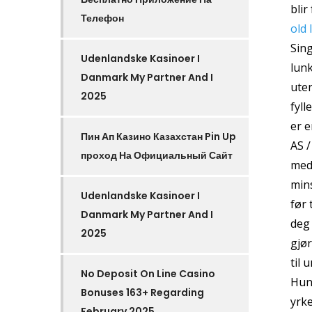
blir
Телефон
old 
Sing
Udenlandske Kasinoer I
lunk
Danmark️ My Partner And I
uten
2025
fyll
er e
Пин Ап Казино Казахстан Pin Up
AS /
проход На Официальный Сайт
medl
min
Udenlandske Kasinoer I
før 
Danmark️ My Partner And I
deg
2025
gjør
til
No Deposit On Line Casino
Hun 
Bonuses 163+ Regarding
yrke
February 2025