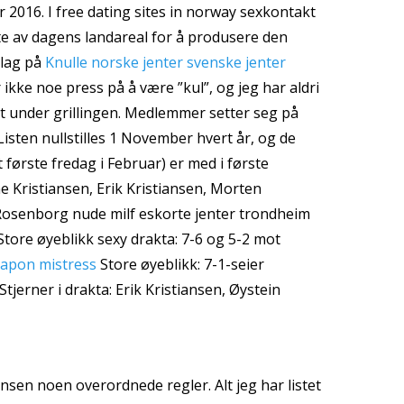
 2016. I free dating sites in norway sexkontakt
elte av dagens landareal for å produsere den
elag på
Knulle norske jenter svenske jenter
kke noe press på å være ”kul”, og jeg har aldri
t ut under grillingen. Medlemmer setter seg på
isten nullstilles 1 November hvert år, og de
første fredag i Februar) er med i første
e Kristiansen, Erik Kristiansen, Morten
 Rosenborg nude milf eskorte jenter trondheim
tore øyeblikk sexy drakta: 7-6 og 5-2 mot
rapon mistress
Store øyeblikk: 7-1-seier
tjerner i drakta: Erik Kristiansen, Øystein
nsen noen overordnede regler. Alt jeg har listet