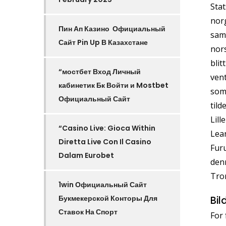
Stat
norg
Пин Ап Казино ️ Официальный
sam
Сайт Pin Up В Казахстане
nors
blit
“мостбет Вход Личный
vent
кабинетик Бк Войти и Mostbet
som 
Официальный Сайт
tild
Lill
“Casino Live: Gioca Within
Lean
Diretta Live Con Il Casino
Fur
Dalam Eurobet
denm
Tron
1win Официальный Сайт
Букмекерской Конторы Для
Bil
Ставок На Спорт
For 