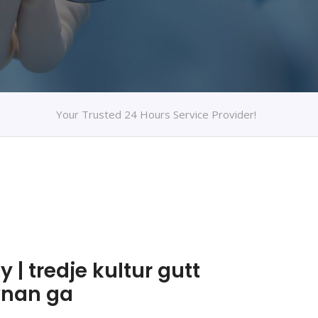
Your Trusted 24 Hours Service Provider!
| tredje kultur gutt
wnan ga