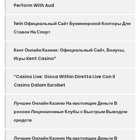
Perform With Aud
1win Официальный Сайт Букмекерской Конторы Для
Ставок На Спорт
Кент Онлайн Казино: Официальный Сайт, Бонусы,
Игры Kent Casino”
“Casino Live: Gioca Within Diretta Live Con Il
Casino Dalam Eurobet
Лучшие Онлайн Казино На настоящие Деньги В
россии Лицензионные Клубы с Быстрым Выводом
средств
Лучшие Онлайн Казино На настоящие Деньги В