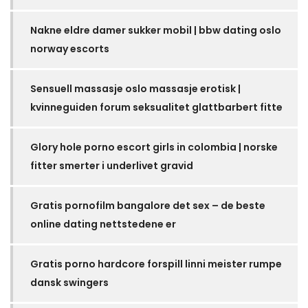
Nakne eldre damer sukker mobil | bbw dating oslo
norway escorts
Sensuell massasje oslo massasje erotisk |
kvinneguiden forum seksualitet glattbarbert fitte
Glory hole porno escort girls in colombia | norske
fitter smerter i underlivet gravid
Gratis pornofilm bangalore det sex – de beste
online dating nettstedene er
Gratis porno hardcore forspill linni meister rumpe
dansk swingers