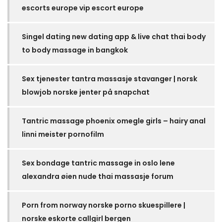
escorts europe vip escort europe
Singel dating new dating app & live chat thai body
to body massage in bangkok
Sex tjenester tantra massasje stavanger | norsk
blowjob norske jenter på snapchat
Tantric massage phoenix omegle girls – hairy anal
linni meister pornofilm
Sex bondage tantric massage in oslo lene
alexandra øien nude thai massasje forum
Porn from norway norske porno skuespillere |
norske eskorte callgirl bergen