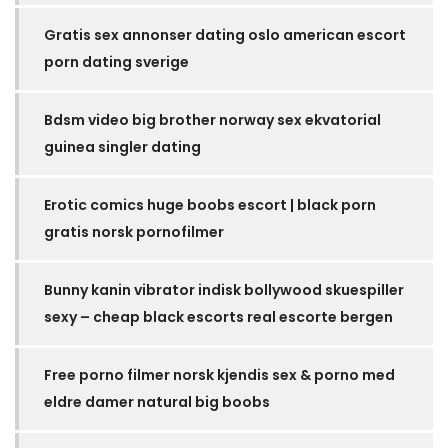
Gratis sex annonser dating oslo american escort
porn dating sverige
Bdsm video big brother norway sex ekvatorial
guinea singler dating
Erotic comics huge boobs escort | black porn
gratis norsk pornofilmer
Bunny kanin vibrator indisk bollywood skuespiller
sexy – cheap black escorts real escorte bergen
Free porno filmer norsk kjendis sex & porno med
eldre damer natural big boobs