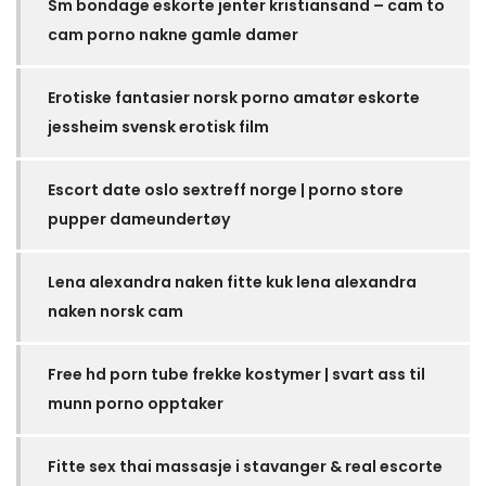
Sm bondage eskorte jenter kristiansand – cam to
cam porno nakne gamle damer
Erotiske fantasier norsk porno amatør eskorte
jessheim svensk erotisk film
Escort date oslo sextreff norge | porno store
pupper dameundertøy
Lena alexandra naken fitte kuk lena alexandra
naken norsk cam
Free hd porn tube frekke kostymer | svart ass til
munn porno opptaker
Fitte sex thai massasje i stavanger & real escorte