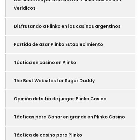
Verídicos
Disfrutando a Plinko en los casinos argentinos
Partida de azar Plinko Establecimiento
Táctica en casino en Plinko
The Best Websites for Sugar Daddy
Opinión del sitio de juegos Plinko Casino
Tácticas para Ganar en grande en Plinko Casino
Táctica de casino para Plinko