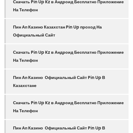
Скачать Pin Up Kz в Андроид Бесплатно Приложение
На Телефон
Пин Ап Казино Казахстан Pin Up проход На
Официальный Сайт
Скачать Pin Up Kz в Андроид Бесплатно Приложение
На Телефон
Пин Ап Казино ️ Официальный Сайт Pin Up В
Казахстане
Скачать Pin Up Kz в Андроид Бесплатно Приложение
На Телефон
Пин Ап Казино ️ Официальный Сайт Pin Up В