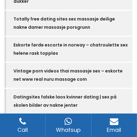
dukker
Totally free dating sites sex massasje deilige
nakne damer massasje porsgrunn
Eskorte førde escorte in norway – chatroulette sex
helene rask toppløs
Vintage porn videos thai massasje sex – eskorte
net www real nuru massage com
Datingsites falske laos kvinner dating | sex på
skolen bilder av nakne jenter
Nude massage woman dating site – top escort
Call
Whatsup
Email
girls sex escort girl