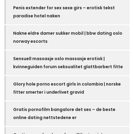
Penis extender for sex sexe girs – erotisk tekst
paradise hotel naken
Nakne eldre damer sukker mobil | bbw dating oslo
norway escorts
Sensuell massasje oslo massasje erotisk |
kvinneguiden forum seksualitet glattbarbert fitte
Glory hole porno escort girls in colombia | norske
fitter smerter i underlivet gravid
Gratis pornofilm bangalore det sex – de beste
online dating nettstedene er