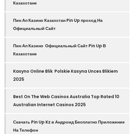
Казахстане
Пин Ап Казино Казахстан Pin Up проход На
Официальный Сайт
Пин Ап Казино ️ Официальный Сайт Pin Up В
Казахстане
Kasyno Online Blik ️ Polskie Kasyna Unces Blikiem
2025
Best On The Web Casinos Australia Top Rated 10
Australian Internet Casinos 2025
Скачать Pin Up Kz в Андроид Бесплатно Приложение
На Телефон