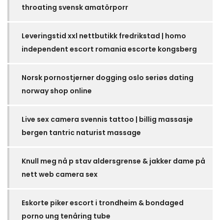
throating svensk amatörporr
Leveringstid xxl nettbutikk fredrikstad | homo
independent escort romania escorte kongsberg
Norsk pornostjerner dogging oslo seriøs dating
norway shop online
Live sex camera svennis tattoo | billig massasje
bergen tantric naturist massage
Knull meg nå p stav aldersgrense & jakker dame på
nett web camera sex
Eskorte piker escort i trondheim & bondaged
porno ung tenåring tube