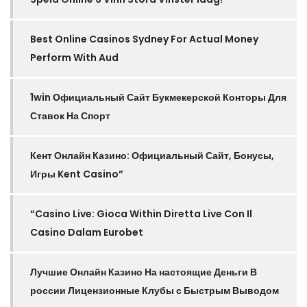
Best Online Casinos Sydney For Actual Money
Perform With Aud
1win Официальный Сайт Букмекерской Конторы Для
Ставок На Спорт
Кент Онлайн Казино: Официальный Сайт, Бонусы,
Игры Kent Casino”
“Casino Live: Gioca Within Diretta Live Con Il
Casino Dalam Eurobet
Лучшие Онлайн Казино На настоящие Деньги В
россии Лицензионные Клубы с Быстрым Выводом