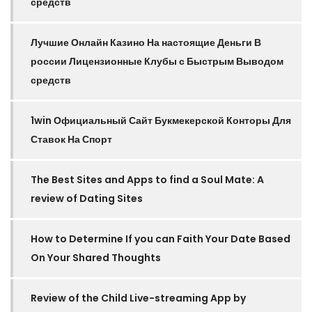
средств
Лучшие Онлайн Казино На настоящие Деньги В
россии Лицензионные Клубы с Быстрым Выводом
средств
1win Официальный Сайт Букмекерской Конторы Для
Ставок На Спорт
The Best Sites and Apps to find a Soul Mate: A
review of Dating Sites
How to Determine If you can Faith Your Date Based
On Your Shared Thoughts
Review of the Child Live-streaming App by