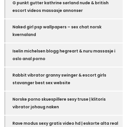
G punkt gutter kathrine sørland nude & british
escort videos massasje annonser
Naked girl psp wallpapers – sex chat norsk
kvernaland
Iselin michelsen blogg hegreart & nuru massasje i
oslo anal porno
Rabbit vibrator granny swinger & escort girls
stavanger best sex website
Norske porno skuespillere sexy truse | klitoris
vibrator johaug naken
Rave modus sexy gratis video hd | eskorte alta real