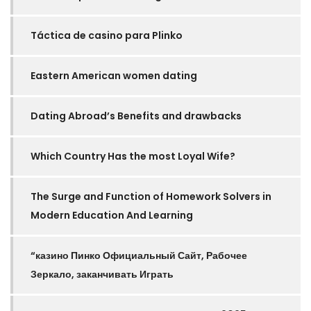
Táctica de casino para Plinko
Eastern American women dating
Dating Abroad’s Benefits and drawbacks
Which Country Has the most Loyal Wife?
The Surge and Function of Homework Solvers in
Modern Education And Learning
“казино Пинко Официальный Сайт, Рабочее
Зеркало, заканчивать Играть