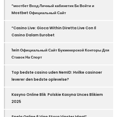
“мостбет Вход Личный кабинетик Бк Войти и
Mostbet Официальный Сайт
“Casino Live: Gioca Within Diretta Live Con Il
Casino Dalam Eurobet
1win Официальный Сайт Букмекерской Конторы Для
Ставок На Спорт
Top bedste casino uden NemID: Hvilke casinoer
leverer den bedste oplevelse?
Kasyno Online Blik ️ Polskie Kasyna Unces Blikiem
2025
Spela Online 6 Vinn Stora Vinster Idag!”