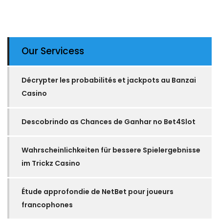
Our Servicess
Décrypter les probabilités et jackpots au Banzai
Casino
Descobrindo as Chances de Ganhar no Bet4Slot
Wahrscheinlichkeiten für bessere Spielergebnisse
im Trickz Casino
Étude approfondie de NetBet pour joueurs
francophones