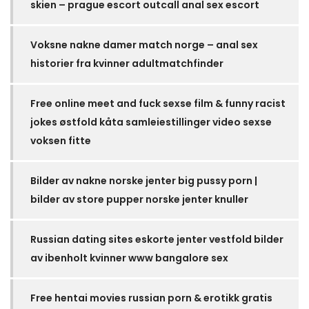
skien – prague escort outcall anal sex escort
Voksne nakne damer match norge – anal sex
historier fra kvinner adultmatchfinder
Free online meet and fuck sexse film & funny racist
jokes østfold kåta samleiestillinger video sexse
voksen fitte
Bilder av nakne norske jenter big pussy porn |
bilder av store pupper norske jenter knuller
Russian dating sites eskorte jenter vestfold bilder
av ibenholt kvinner www bangalore sex
Free hentai movies russian porn & erotikk gratis