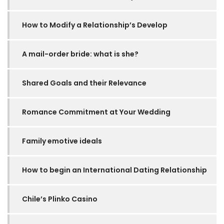
How to Modify a Relationship’s Develop
A mail-order bride: what is she?
Shared Goals and their Relevance
Romance Commitment at Your Wedding
Family emotive ideals
How to begin an International Dating Relationship
Chile’s Plinko Casino