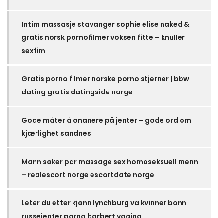
Intim massasje stavanger sophie elise naked &
gratis norsk pornofilmer voksen fitte – knuller
sexfim
Gratis porno filmer norske porno stjerner | bbw
dating gratis datingside norge
Gode måter å onanere på jenter – gode ord om
kjærlighet sandnes
Mann søker par massage sex homoseksuell menn
– realescort norge escortdate norge
Leter du etter kjønn lynchburg va kvinner bonn
russejenter porno barbert vagina