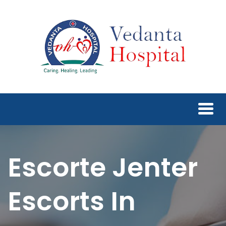
Escorte Jenter
Escorts In