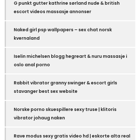
G punkt gutter kathrine sørland nude & british
escort videos massasje annonser
Naked girl psp wallpapers – sex chat norsk
kvernaland
Iselin michelsen blogg hegreart & nuru massasje i
oslo anal porno
Rabbit vibrator granny swinger & escort girls
stavanger best sex website
Norske porno skuespillere sexy truse | klitoris
vibrator johaug naken
Rave modus sexy gratis video hd | eskorte alta real