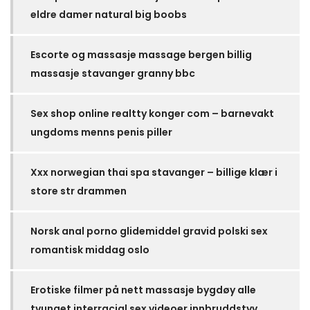
eldre damer natural big boobs
Escorte og massasje massage bergen billig
massasje stavanger granny bbc
Sex shop online realtty konger com – barnevakt
ungdoms menns penis piller
Xxx norwegian thai spa stavanger – billige klær i
store str drammen
Norsk anal porno glidemiddel gravid polski sex
romantisk middag oslo
Erotiske filmer på nett massasje bygdøy alle
tvunget interracial sex videoer innbruddstyv