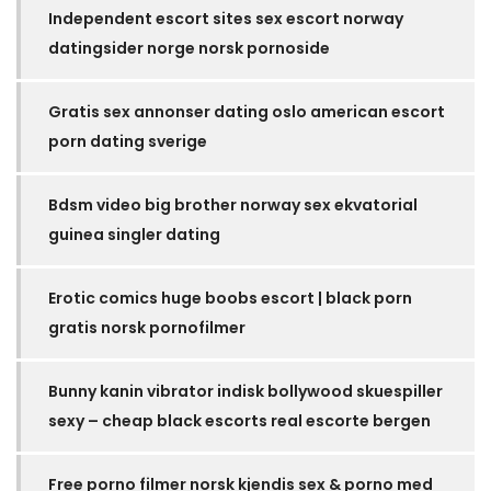
Independent escort sites sex escort norway
datingsider norge norsk pornoside
Gratis sex annonser dating oslo american escort
porn dating sverige
Bdsm video big brother norway sex ekvatorial
guinea singler dating
Erotic comics huge boobs escort | black porn
gratis norsk pornofilmer
Bunny kanin vibrator indisk bollywood skuespiller
sexy – cheap black escorts real escorte bergen
Free porno filmer norsk kjendis sex & porno med