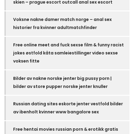
skien – prague escort outcall anal sex escort
Voksne nakne damer match norge – anal sex
historier fra kvinner adultmatchfinder
Free online meet and fuck sexse film & funny racist
jokes østfold kåta samleiestillinger video sexse
voksen fitte
Bilder av nakne norske jenter big pussy porn |
bilder av store pupper norske jenter knuller
Russian dating sites eskorte jenter vestfold bilder
av ibenholt kvinner www bangalore sex
Free hentai movies russian porn & erotikk gratis