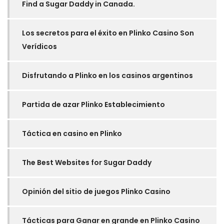
Find a Sugar Daddy in Canada.
Los secretos para el éxito en Plinko Casino Son
Verídicos
Disfrutando a Plinko en los casinos argentinos
Partida de azar Plinko Establecimiento
Táctica en casino en Plinko
The Best Websites for Sugar Daddy
Opinión del sitio de juegos Plinko Casino
Tácticas para Ganar en grande en Plinko Casino