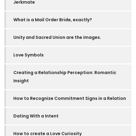
Jerkmate
What is a Mail Order Bride, exactly?
Unity and Sacred Union are the images.
Love Symbols
Creating a Relationship Perception: Romantic
Insight
How to Recognize Commitment Signs in a Relation
Dating With a Intent
How to create a Love Curiosity