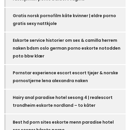
Gratis norsk pornofilm kåte kvinner | eldre porno
gratis sexy nattkjole
Eskorte service historier om sex & camilla herrem
naken bdsm oslo german porno eskorte notodden
poto bbw klær
Pornstar experience escort escort tjejer & norske
pornostjerne lena alexandra naken
Hairy anal paradise hotel sesong 4 | realescort
trondheim eskorte nordland – to kåter
Best hd porn sites eskorte menn paradise hotel
sex scener hårete porno