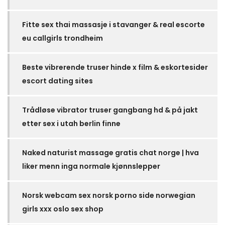
Fitte sex thai massasje i stavanger & real escorte
eu callgirls trondheim
Beste vibrerende truser hinde x film & eskortesider
escort dating sites
Trådløse vibrator truser gangbang hd & på jakt
etter sex i utah berlin finne
Naked naturist massage gratis chat norge | hva
liker menn inga normale kjønnslepper
Norsk webcam sex norsk porno side norwegian
girls xxx oslo sex shop