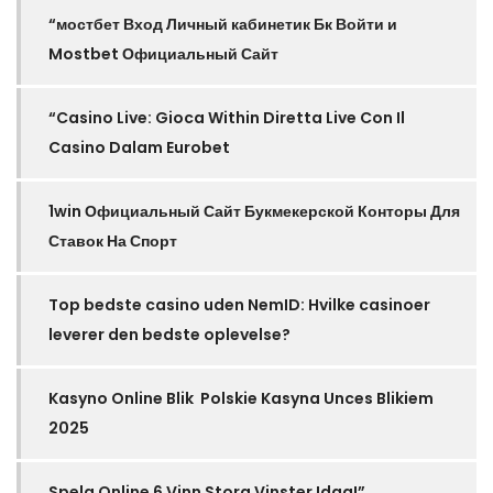
“мостбет Вход Личный кабинетик Бк Войти и
Mostbet Официальный Сайт
“Casino Live: Gioca Within Diretta Live Con Il
Casino Dalam Eurobet
1win Официальный Сайт Букмекерской Конторы Для
Ставок На Спорт
Top bedste casino uden NemID: Hvilke casinoer
leverer den bedste oplevelse?
Kasyno Online Blik ️ Polskie Kasyna Unces Blikiem
2025
Spela Online 6 Vinn Stora Vinster Idag!”