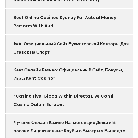
Best Online Casinos Sydney For Actual Money
Perform With Aud
1win Официальный Сайт Букмекерской Конторы Для
Ставок На Спорт
Кент Онлайн Казино: Официальный Сайт, Бонусы,
Игры Kent Casino”
“Casino Live: Gioca Within Diretta Live Con Il
Casino Dalam Eurobet
Лучшие Онлайн Казино На настоящие Деньги В
россии Лицензионные Клубы с Быстрым Выводом