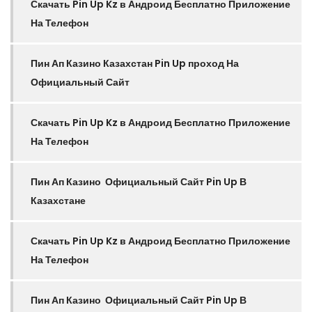
Скачать Pin Up Kz в Андроид Бесплатно Приложение
На Телефон
Пин Ап Казино Казахстан Pin Up проход На
Официальный Сайт
Скачать Pin Up Kz в Андроид Бесплатно Приложение
На Телефон
Пин Ап Казино ️ Официальный Сайт Pin Up В
Казахстане
Скачать Pin Up Kz в Андроид Бесплатно Приложение
На Телефон
Пин Ап Казино ️ Официальный Сайт Pin Up В