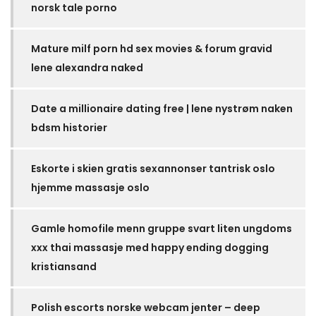
norsk tale porno
Mature milf porn hd sex movies & forum gravid
lene alexandra naked
Date a millionaire dating free | lene nystrøm naken
bdsm historier
Eskorte i skien gratis sexannonser tantrisk oslo
hjemme massasje oslo
Gamle homofile menn gruppe svart liten ungdoms
xxx thai massasje med happy ending dogging
kristiansand
Polish escorts norske webcam jenter – deep