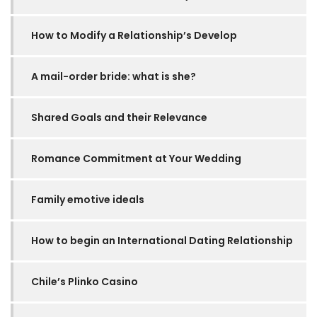
How to Modify a Relationship’s Develop
A mail-order bride: what is she?
Shared Goals and their Relevance
Romance Commitment at Your Wedding
Family emotive ideals
How to begin an International Dating Relationship
Chile’s Plinko Casino