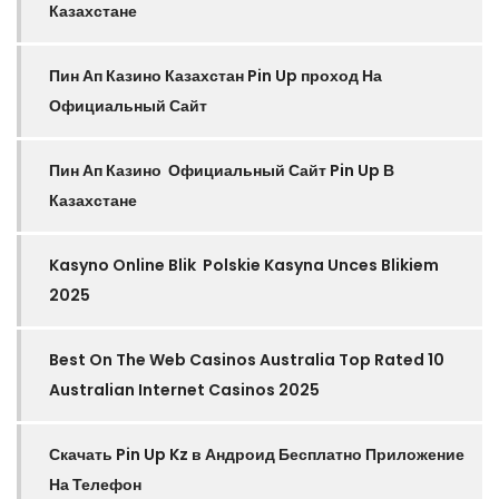
Казахстане
Пин Ап Казино Казахстан Pin Up проход На
Официальный Сайт
Пин Ап Казино ️ Официальный Сайт Pin Up В
Казахстане
Kasyno Online Blik ️ Polskie Kasyna Unces Blikiem
2025
Best On The Web Casinos Australia Top Rated 10
Australian Internet Casinos 2025
Скачать Pin Up Kz в Андроид Бесплатно Приложение
На Телефон