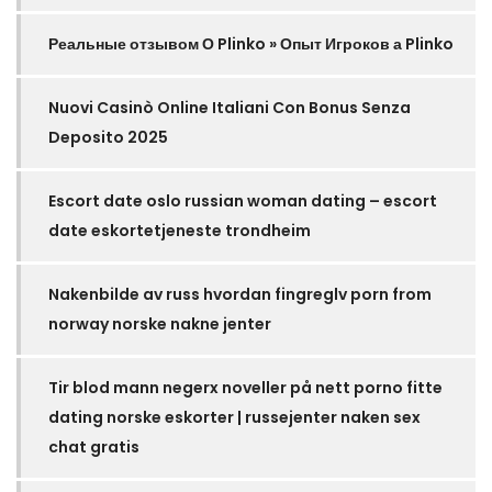
Реальные отзывом О Plinko » Опыт Игроков а Plinko
Nuovi Casinò Online Italiani Con Bonus Senza
Deposito 2025
Escort date oslo russian woman dating – escort
date eskortetjeneste trondheim
Nakenbilde av russ hvordan fingreglv porn from
norway norske nakne jenter
Tir blod mann negerx noveller på nett porno fitte
dating norske eskorter | russejenter naken sex
chat gratis