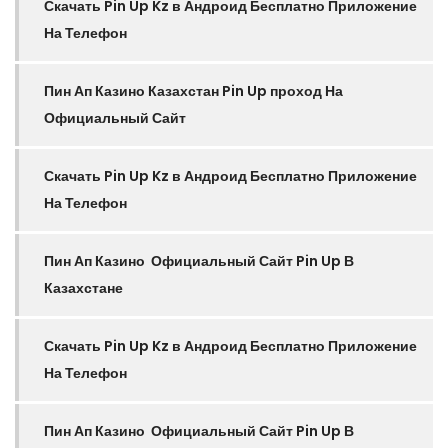
Скачать Pin Up Kz в Андроид Бесплатно Приложение
На Телефон
Пин Ап Казино Казахстан Pin Up проход На
Официальный Сайт
Скачать Pin Up Kz в Андроид Бесплатно Приложение
На Телефон
Пин Ап Казино ️ Официальный Сайт Pin Up В
Казахстане
Скачать Pin Up Kz в Андроид Бесплатно Приложение
На Телефон
Пин Ап Казино ️ Официальный Сайт Pin Up В