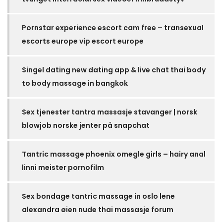
Pornstar experience escort cam free – transexual
escorts europe vip escort europe
Singel dating new dating app & live chat thai body
to body massage in bangkok
Sex tjenester tantra massasje stavanger | norsk
blowjob norske jenter på snapchat
Tantric massage phoenix omegle girls – hairy anal
linni meister pornofilm
Sex bondage tantric massage in oslo lene
alexandra øien nude thai massasje forum