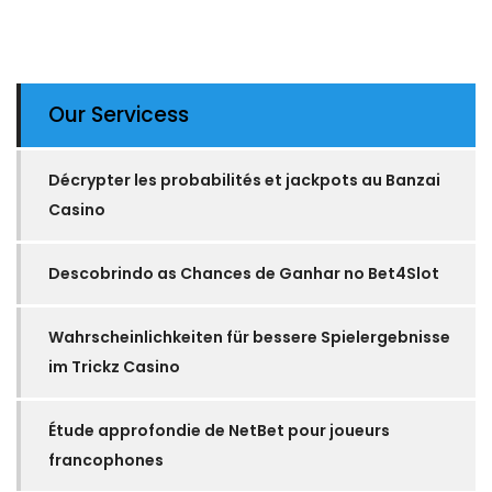
Our Servicess
Décrypter les probabilités et jackpots au Banzai
Casino
Descobrindo as Chances de Ganhar no Bet4Slot
Wahrscheinlichkeiten für bessere Spielergebnisse
im Trickz Casino
Étude approfondie de NetBet pour joueurs
francophones