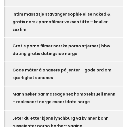
Intim massasje stavanger sophie elise naked &
gratis norsk pornofilmer voksen fitte – knuller
sexfim
Gratis porno filmer norske porno stjerner | bbw
dating gratis datingside norge
Gode måter å onanere på jenter – gode ord om
kjærlighet sandnes
Mann søker par massage sex homoseksuell menn
– realescort norge escortdate norge
Leter du etter kjønn lynchburg va kvinner bonn
russejenter porno barbert vagina