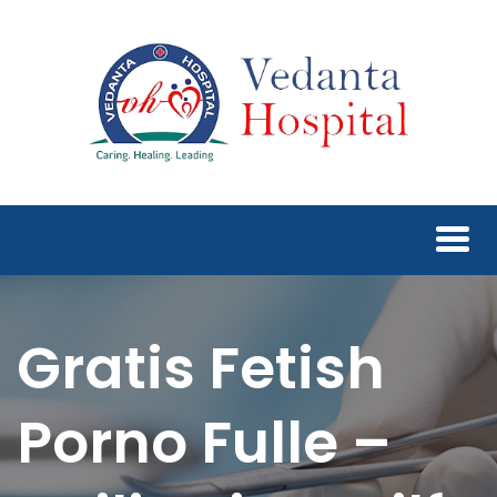
Gratis Fetish
Porno Fulle –