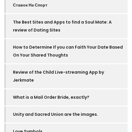
Ставок На Спорт
The Best Sites and Apps to find a Soul Mate: A
review of Dating Sites
How to Determine If you can Faith Your Date Based
On Your Shared Thoughts
Review of the Child Live-streaming App by
Jerkmate
What is a Mail Order Bride, exactly?
Unity and Sacred Union are the images.
Love Symbols