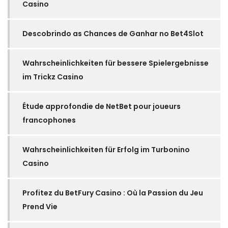
Casino
Descobrindo as Chances de Ganhar no Bet4Slot
Wahrscheinlichkeiten für bessere Spielergebnisse
im Trickz Casino
Étude approfondie de NetBet pour joueurs
francophones
Wahrscheinlichkeiten für Erfolg im Turbonino
Casino
Profitez du BetFury Casino : Où la Passion du Jeu
Prend Vie