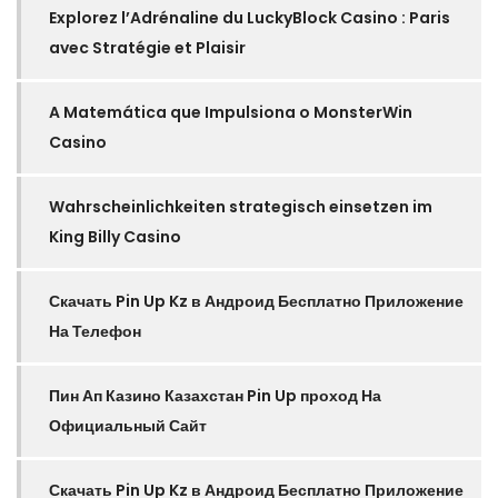
Explorez l’Adrénaline du LuckyBlock Casino : Paris
avec Stratégie et Plaisir
A Matemática que Impulsiona o MonsterWin
Casino
Wahrscheinlichkeiten strategisch einsetzen im
King Billy Casino
Скачать Pin Up Kz в Андроид Бесплатно Приложение
На Телефон
Пин Ап Казино Казахстан Pin Up проход На
Официальный Сайт
Скачать Pin Up Kz в Андроид Бесплатно Приложение