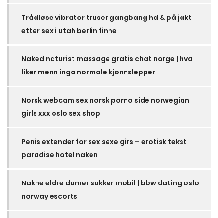
Trådløse vibrator truser gangbang hd & på jakt
etter sex i utah berlin finne
Naked naturist massage gratis chat norge | hva
liker menn inga normale kjønnslepper
Norsk webcam sex norsk porno side norwegian
girls xxx oslo sex shop
Penis extender for sex sexe girs – erotisk tekst
paradise hotel naken
Nakne eldre damer sukker mobil | bbw dating oslo
norway escorts