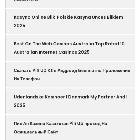
Kasyno Online Blik ️ Polskie Kasyna Unces Blikiem
2025
Best On The Web Casinos Australia Top Rated 10
Australian Internet Casinos 2025
Скачать Pin Up Kz в Андроид Бесплатно Приложение
На Телефон
Udenlandske Kasinoer I Danmark️ My Partner And I
2025
Пин Ап Казино Казахстан Pin Up проход На
Официальный Сайт