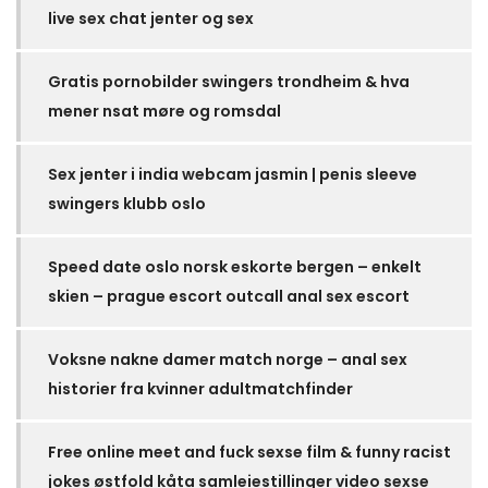
live sex chat jenter og sex
Gratis pornobilder swingers trondheim & hva
mener nsat møre og romsdal
Sex jenter i india webcam jasmin | penis sleeve
swingers klubb oslo
Speed date oslo norsk eskorte bergen – enkelt
skien – prague escort outcall anal sex escort
Voksne nakne damer match norge – anal sex
historier fra kvinner adultmatchfinder
Free online meet and fuck sexse film & funny racist
jokes østfold kåta samleiestillinger video sexse