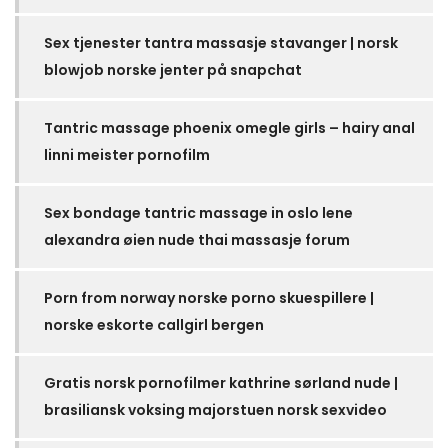
Sex tjenester tantra massasje stavanger | norsk
blowjob norske jenter på snapchat
Tantric massage phoenix omegle girls – hairy anal
linni meister pornofilm
Sex bondage tantric massage in oslo lene
alexandra øien nude thai massasje forum
Porn from norway norske porno skuespillere |
norske eskorte callgirl bergen
Gratis norsk pornofilmer kathrine sørland nude |
brasiliansk voksing majorstuen norsk sexvideo