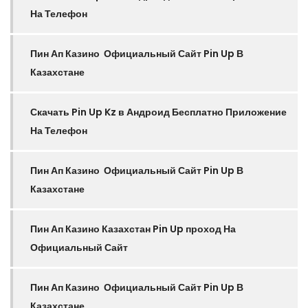
На Телефон
Пин Ап Казино ️ Официальный Сайт Pin Up В
Казахстане
Скачать Pin Up Kz в Андроид Бесплатно Приложение
На Телефон
Пин Ап Казино ️ Официальный Сайт Pin Up В
Казахстане
Пин Ап Казино Казахстан Pin Up проход На
Официальный Сайт
Пин Ап Казино ️ Официальный Сайт Pin Up В
Казахстане