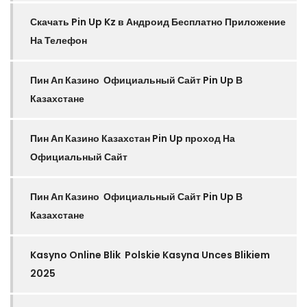
Скачать Pin Up Kz в Андроид Бесплатно Приложение
На Телефон
Пин Ап Казино ️ Официальный Сайт Pin Up В
Казахстане
Пин Ап Казино Казахстан Pin Up проход На
Официальный Сайт
Пин Ап Казино ️ Официальный Сайт Pin Up В
Казахстане
Kasyno Online Blik ️ Polskie Kasyna Unces Blikiem
2025