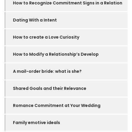
How to Recognize Commitment Signs in a Relation
Dating With a Intent
How to create a Love Curiosity
How to Modify a Relationship’s Develop
A mail-order bride: what is she?
Shared Goals and their Relevance
Romance Commitment at Your Wedding
Family emotive ideals