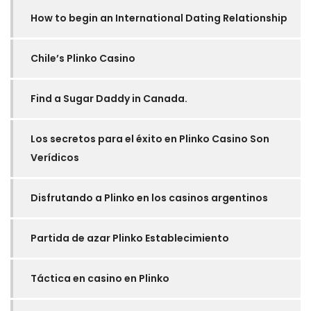
How to begin an International Dating Relationship
Chile’s Plinko Casino
Find a Sugar Daddy in Canada.
Los secretos para el éxito en Plinko Casino Son
Verídicos
Disfrutando a Plinko en los casinos argentinos
Partida de azar Plinko Establecimiento
Táctica en casino en Plinko