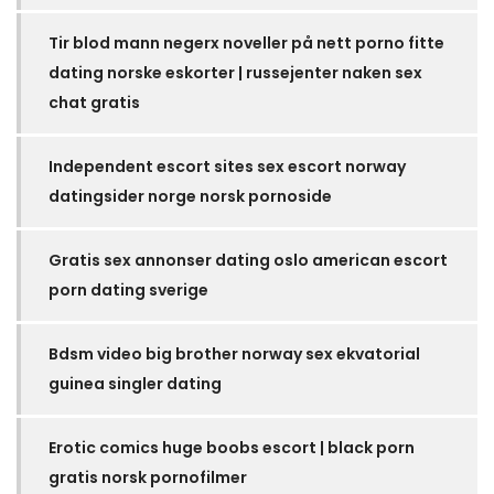
Tir blod mann negerx noveller på nett porno fitte
dating norske eskorter | russejenter naken sex
chat gratis
Independent escort sites sex escort norway
datingsider norge norsk pornoside
Gratis sex annonser dating oslo american escort
porn dating sverige
Bdsm video big brother norway sex ekvatorial
guinea singler dating
Erotic comics huge boobs escort | black porn
gratis norsk pornofilmer