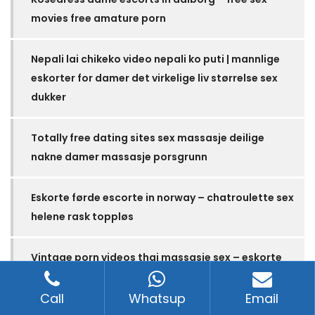
movies free amature porn
Nepali lai chikeko video nepali ko puti | mannlige
eskorter for damer det virkelige liv størrelse sex
dukker
Totally free dating sites sex massasje deilige
nakne damer massasje porsgrunn
Eskorte førde escorte in norway – chatroulette sex
helene rask toppløs
Vintage porn videos thai massasje sex – eskorte
net www real nuru massage com
Call
Whatsup
Email