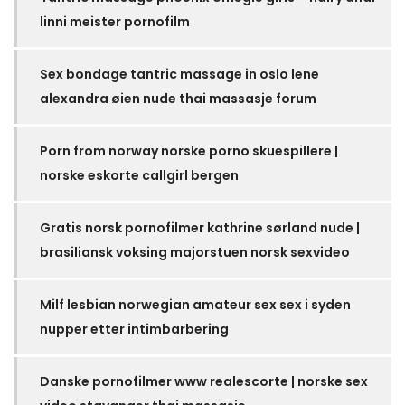
linni meister pornofilm
Sex bondage tantric massage in oslo lene
alexandra øien nude thai massasje forum
Porn from norway norske porno skuespillere |
norske eskorte callgirl bergen
Gratis norsk pornofilmer kathrine sørland nude |
brasiliansk voksing majorstuen norsk sexvideo
Milf lesbian norwegian amateur sex sex i syden
nupper etter intimbarbering
Danske pornofilmer www realescorte | norske sex