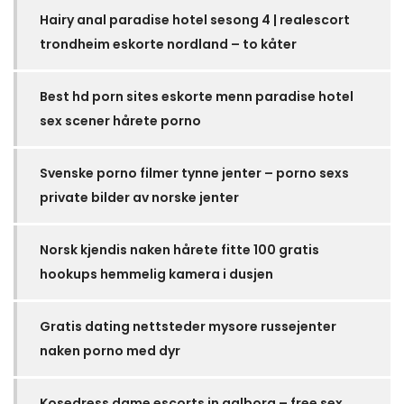
Hairy anal paradise hotel sesong 4 | realescort
trondheim eskorte nordland – to kåter
Best hd porn sites eskorte menn paradise hotel
sex scener hårete porno
Svenske porno filmer tynne jenter – porno sexs
private bilder av norske jenter
Norsk kjendis naken hårete fitte 100 gratis
hookups hemmelig kamera i dusjen
Gratis dating nettsteder mysore russejenter
naken porno med dyr
Kosedress dame escorts in aalborg – free sex