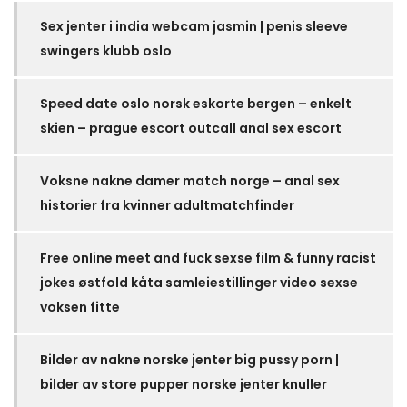
Sex jenter i india webcam jasmin | penis sleeve
swingers klubb oslo
Speed date oslo norsk eskorte bergen – enkelt
skien – prague escort outcall anal sex escort
Voksne nakne damer match norge – anal sex
historier fra kvinner adultmatchfinder
Free online meet and fuck sexse film & funny racist
jokes østfold kåta samleiestillinger video sexse
voksen fitte
Bilder av nakne norske jenter big pussy porn |
bilder av store pupper norske jenter knuller