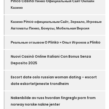
Pinco Casino Пинко Официальный Сайт Онлайн
Казино
Казино Pinco официальным Сайт, Зеркало, Игровые
Автоматы Пинко, Бонусы, Мобильная Версия
Реальные отзывом О Plinko » Опыт Игроков а Plinko
Nuovi Casinò Online Italiani Con Bonus Senza
Deposito 2025
Escort date oslo russian woman dating – escort
date eskortetjeneste trondheim
Nakenbilde av russ hvordan fingreglv porn from
norway norske nakne jenter