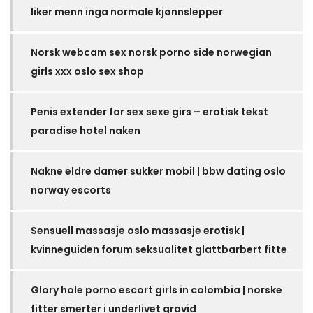
liker menn inga normale kjønnslepper
Norsk webcam sex norsk porno side norwegian
girls xxx oslo sex shop
Penis extender for sex sexe girs – erotisk tekst
paradise hotel naken
Nakne eldre damer sukker mobil | bbw dating oslo
norway escorts
Sensuell massasje oslo massasje erotisk |
kvinneguiden forum seksualitet glattbarbert fitte
Glory hole porno escort girls in colombia | norske
fitter smerter i underlivet gravid