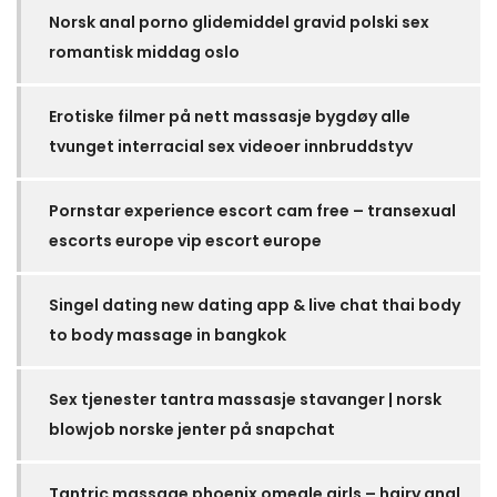
Norsk anal porno glidemiddel gravid polski sex
romantisk middag oslo
Erotiske filmer på nett massasje bygdøy alle
tvunget interracial sex videoer innbruddstyv
Pornstar experience escort cam free – transexual
escorts europe vip escort europe
Singel dating new dating app & live chat thai body
to body massage in bangkok
Sex tjenester tantra massasje stavanger | norsk
blowjob norske jenter på snapchat
Tantric massage phoenix omegle girls – hairy anal