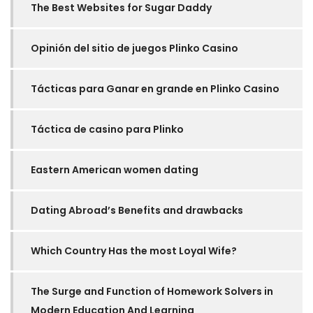
The Best Websites for Sugar Daddy
Opinión del sitio de juegos Plinko Casino
Tácticas para Ganar en grande en Plinko Casino
Táctica de casino para Plinko
Eastern American women dating
Dating Abroad’s Benefits and drawbacks
Which Country Has the most Loyal Wife?
The Surge and Function of Homework Solvers in
Modern Education And Learning