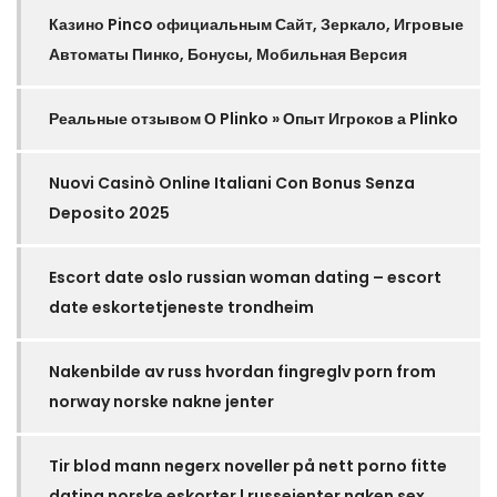
Казино Pinco официальным Сайт, Зеркало, Игровые
Автоматы Пинко, Бонусы, Мобильная Версия
Реальные отзывом О Plinko » Опыт Игроков а Plinko
Nuovi Casinò Online Italiani Con Bonus Senza
Deposito 2025
Escort date oslo russian woman dating – escort
date eskortetjeneste trondheim
Nakenbilde av russ hvordan fingreglv porn from
norway norske nakne jenter
Tir blod mann negerx noveller på nett porno fitte
dating norske eskorter | russejenter naken sex