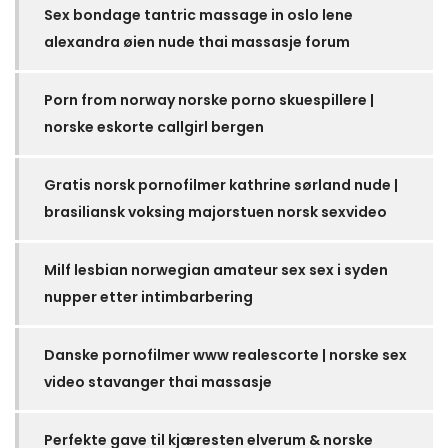
Sex bondage tantric massage in oslo lene
alexandra øien nude thai massasje forum
Porn from norway norske porno skuespillere |
norske eskorte callgirl bergen
Gratis norsk pornofilmer kathrine sørland nude |
brasiliansk voksing majorstuen norsk sexvideo
Milf lesbian norwegian amateur sex sex i syden
nupper etter intimbarbering
Danske pornofilmer www realescorte | norske sex
video stavanger thai massasje
Perfekte gave til kjæresten elverum & norske