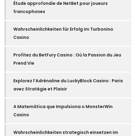
Étude approfondie de NetBet pour joueurs
francophones
Wahrscheinlichkeiten für Erfolg im Turbonino
Casino
Profitez du BetFury Casino : Où la Passion du Jeu
Prend Vie
Explorez l’Adrénaline du LuckyBlock Casino : Paris
avec Stratégie et Plaisir
A Matemática que Impulsiona o MonsterWin
Casino
Wahrscheinlichkeiten strategisch einsetzen im