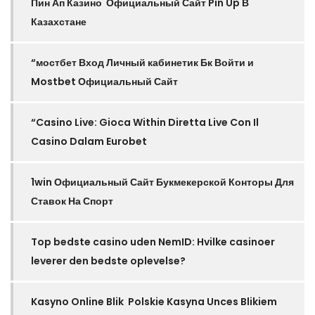
Пин Ап Казино ️ Официальный Сайт Pin Up В
Казахстане
“мостбет Вход Личный кабинетик Бк Войти и
Mostbet Официальный Сайт
“Casino Live: Gioca Within Diretta Live Con Il
Casino Dalam Eurobet
1win Официальный Сайт Букмекерской Конторы Для
Ставок На Спорт
Top bedste casino uden NemID: Hvilke casinoer
leverer den bedste oplevelse?
Kasyno Online Blik ️ Polskie Kasyna Unces Blikiem