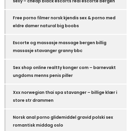
sexy – cheap black escorts real escorte bergen
Free porno filmer norsk kjendis sex & porno med
eldre damer natural big boobs
Escorte og massasje massage bergen billig
massasje stavanger granny bbc
Sex shop online realtty konger com – barnevakt
ungdoms menns penis piller
Xxx norwegian thai spa stavanger – billige klær i
store str drammen
Norsk anal porno glidemiddel gravid polski sex
romantisk middag oslo