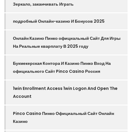
Зеркало, заканчивать Играть
подробный Онлайн-казино И Бонусов 2025
Онлайн Казино Пинко официальный Сайт Для Игры
На Реальные кварплату В 2025 году
Букмекерская Контора И Казино Пинко Вход На
официального Сайт Pinco Casino Россия
1win Enrollment Access 1win Logon And Open The
Account
Pinco Casino Пинко Официальный Сайт Онлайн
Казино