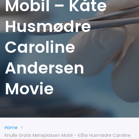
Mobil – Kåte
Husmødre
Caroline
Andersen
Movie
Home
Knulle Gratis Møteplassen Mobil – Kåte Husmødre Caroline