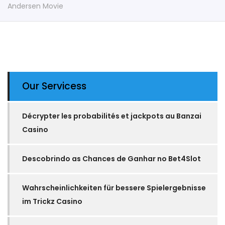
Andersen Movie
Our Servicess
Décrypter les probabilités et jackpots au Banzai
Casino
Descobrindo as Chances de Ganhar no Bet4Slot
Wahrscheinlichkeiten für bessere Spielergebnisse
im Trickz Casino