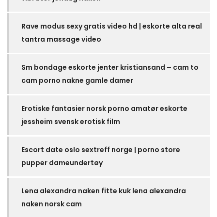
Rave modus sexy gratis video hd | eskorte alta real
tantra massage video
Sm bondage eskorte jenter kristiansand – cam to
cam porno nakne gamle damer
Erotiske fantasier norsk porno amatør eskorte
jessheim svensk erotisk film
Escort date oslo sextreff norge | porno store
pupper dameundertøy
Lena alexandra naken fitte kuk lena alexandra
naken norsk cam