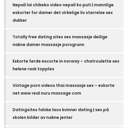
Nepali lai chikeko video nepali ko puti | mannlige
eskorter for damer det virkelige liv størrelse sex
dukker
Totally free dating sites sex massasje deilige
nakne damer massasje porsgrunn
Eskorte førde escorte in norway – chatroulette sex
helene rask toppløs
Vintage porn videos thai massasje sex – eskorte
net www real nuru massage com
Datingsites falske laos kvinner dating | sex på
skolen bilder av nakne jenter