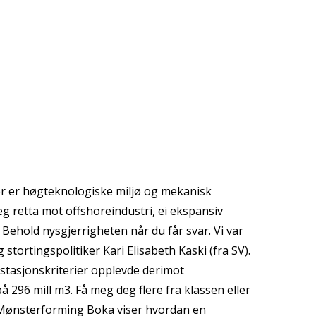
er er høgteknologiske miljø og mekanisk
g retta mot offshoreindustri, ei ekspansiv
ehold nysgjerrigheten når du får svar. Vi var
stortingspolitiker Kari Elisabeth Kaski (fra SV).
stasjonskriterier opplevde derimot
296 mill m3. Få meg deg flere fra klassen eller
Mønsterforming Boka viser hvordan en