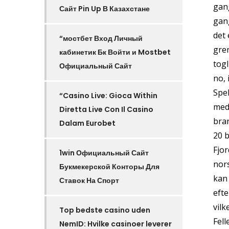
gang
Сайт Pin Up В Казахстане
gang
det 
“мостбет Вход Личный
gre
кабинетик Бк Войти и Mostbet
togl
Официальный Сайт
no, 
Spek
“Casino Live: Gioca Within
med 
Diretta Live Con Il Casino
bran
Dalam Eurobet
20 b
Fjor
1win Официальный Сайт
nors
Букмекерской Конторы Для
kan 
Ставок На Спорт
eft
vilk
Top bedste casino uden
Fell
NemID: Hvilke casinoer leverer