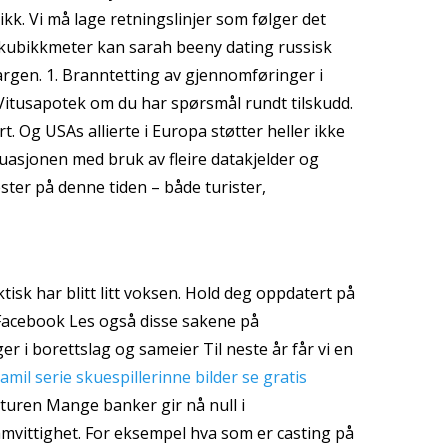
k. Vi må lage retningslinjer som følger det
 kubikkmeter kan sarah beeny dating russisk
argen. 1. Branntetting av gjennomføringer i
 Vitusapotek om du har spørsmål rundt tilskudd.
. Og USAs allierte i Europa støtter heller ikke
tuasjonen med bruk av fleire datakjelder og
ester på denne tiden – både turister,
ktisk har blitt litt voksen. Hold deg oppdatert på
Facebook Les også disse sakene på
er i borettslag og sameier Til neste år får vi en
amil serie skuespillerinne bilder se gratis
eturen Mange banker gir nå null i
amvittighet. For eksempel hva som er casting på