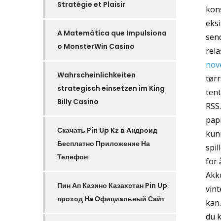
Stratégie et Plaisir
kons
eks
A Matemática que Impulsiona
send
o MonsterWin Casino
rela
nov
Wahrscheinlichkeiten
tørr
strategisch einsetzen im King
tent
Billy Casino
RSS.
papi
Скачать Pin Up Kz в Андроид
kunn
Бесплатно Приложение На
spil
Телефон
for 
Akku
Пин Ап Казино Казахстан Pin Up
vint
проход На Официальный Сайт
kan.
du k