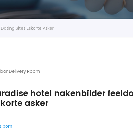
 Dating Sites Eskorte Asker
radise hotel nakenbilder feeldo
korte asker
e porn