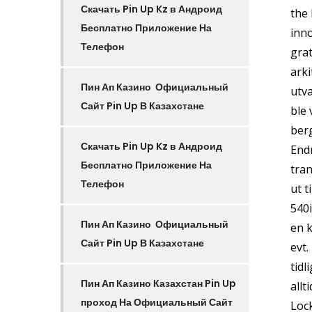
Скачать Pin Up Kz в Андроид
the 
Бесплатно Приложение На
inn
Телефон
grat
arki
Пин Ап Казино ️ Официальный
utva
Сайт Pin Up В Казахстане
ble 
berg
Скачать Pin Up Kz в Андроид
Endr
Бесплатно Приложение На
tran
Телефон
ut t
540i
Пин Ап Казино ️ Официальный
en k
Сайт Pin Up В Казахстане
evt.
tidl
Пин Ап Казино Казахстан Pin Up
allt
проход На Официальный Сайт
Lock