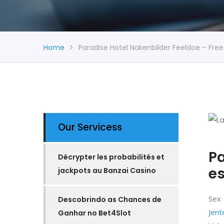
Home
Paradise Hotel Nakenbilder Feeldoe – Free
Our Servicess
Pa
Décrypter les probabilités et
es
jackpots au Banzai Casino
Sex
Descobrindo as Chances de
Jent
Ganhar no Bet4Slot