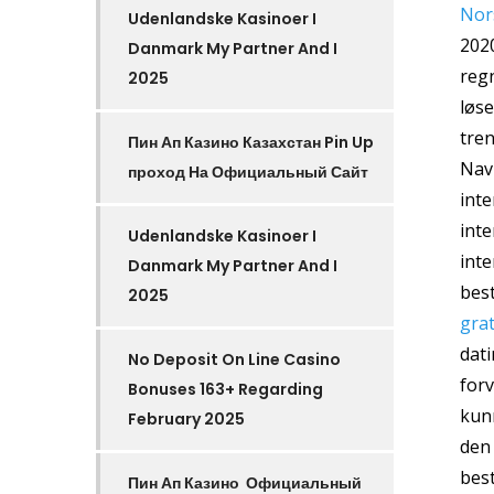
Nor
Udenlandske Kasinoer I
202
Danmark️ My Partner And I
reg
2025
løse
tren
Пин Ап Казино Казахстан Pin Up
Navn
проход На Официальный Сайт
inte
inte
Udenlandske Kasinoer I
inte
Danmark️ My Partner And I
best
2025
grat
dat
No Deposit On Line Casino
forv
Bonuses 163+ Regarding
kunn
February 2025
den 
best
Пин Ап Казино ️ Официальный