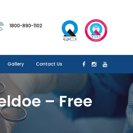
1800-890-1102
Gallery
Contact Us
eldoe – Free