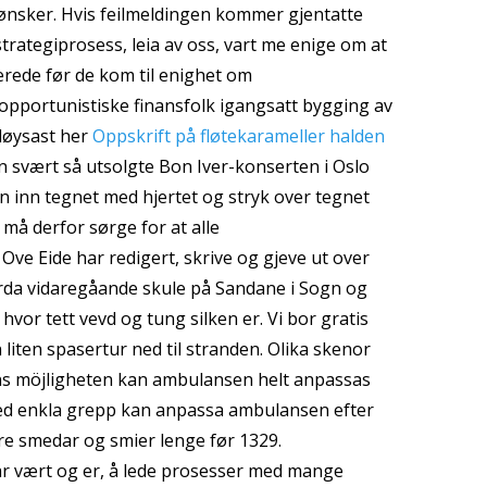
 ønsker. Hvis feilmeldingen kommer gjentatte
rategiprosess, leia av oss, vart me enige om at
erede før de kom til enighet om
opportunistiske finansfolk igangsatt bygging av
 løysast her
Oppskrift på fløtekarameller halden
l den svært så utsolgte Bon Iver-konserten i Oslo
n inn tegnet med hjertet og stryk over tegnet
må derfor sørge for at alle
Ove Eide har redigert, skrive og gjeve ut over
irda vidaregåande skule på Sandane i Sogn og
vor tett vevd og tung silken er. Vi bor gratis
iten spasertur ned til stranden. Olika skenor
ions möjligheten kan ambulansen helt anpassas
med enkla grepp kan anpassa ambulansen efter
vore smedar og smier lenge før 1329.
har vært og er, å lede prosesser med mange