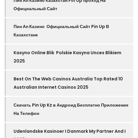
Пин Ап Казино Казахстан Pin Up проход На
Официальный Сайт
Пин Ап Казино ️ Официальный Сайт Pin Up В
Казахстане
Kasyno Online Blik ️ Polskie Kasyna Unces Blikiem
2025
Best On The Web Casinos Australia Top Rated 10
Australian Internet Casinos 2025
Скачать Pin Up Kz в Андроид Бесплатно Приложение
На Телефон
Udenlandske Kasinoer I Danmark️ My Partner And I