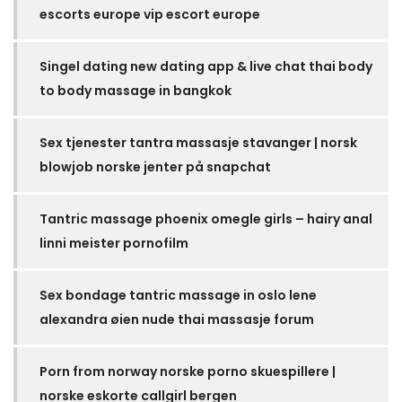
escorts europe vip escort europe
Singel dating new dating app & live chat thai body
to body massage in bangkok
Sex tjenester tantra massasje stavanger | norsk
blowjob norske jenter på snapchat
Tantric massage phoenix omegle girls – hairy anal
linni meister pornofilm
Sex bondage tantric massage in oslo lene
alexandra øien nude thai massasje forum
Porn from norway norske porno skuespillere |
norske eskorte callgirl bergen