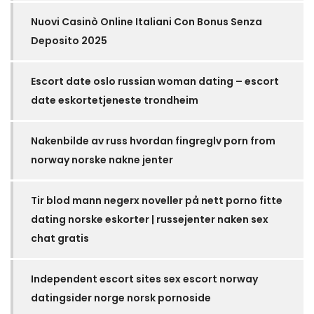
Nuovi Casinò Online Italiani Con Bonus Senza
Deposito 2025
Escort date oslo russian woman dating – escort
date eskortetjeneste trondheim
Nakenbilde av russ hvordan fingreglv porn from
norway norske nakne jenter
Tir blod mann negerx noveller på nett porno fitte
dating norske eskorter | russejenter naken sex
chat gratis
Independent escort sites sex escort norway
datingsider norge norsk pornoside