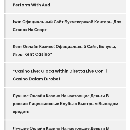
Perform With Aud
1win Официальный Сайт Букмекерской Конторы Для
Ставок На Спорт
Кент Онлайн Казино: Официальный Сайт, Бонусы,
Игры Kent Casino”
“Casino Live: Gioca Within Diretta Live Con Il
Casino Dalam Eurobet
Лучшие Онлайн Казино На настоящие Деньги В
россии Лицензионные Клубы с Быстрым Выводом
средств
Лучшие Онлайн Казино На настоящие Деньги В