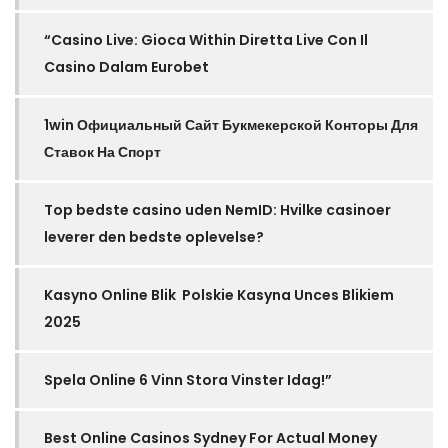
“Casino Live: Gioca Within Diretta Live Con Il
Casino Dalam Eurobet
1win Официальный Сайт Букмекерской Конторы Для
Ставок На Спорт
Top bedste casino uden NemID: Hvilke casinoer
leverer den bedste oplevelse?
Kasyno Online Blik ️ Polskie Kasyna Unces Blikiem
2025
Spela Online 6 Vinn Stora Vinster Idag!”
Best Online Casinos Sydney For Actual Money