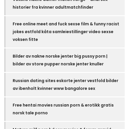
historier fra kvinner adultmatchfinder
Free online meet and fuck sexse film & funny racist
jokes østfold kåta samleiestillinger video sexse
voksen fitte
Bilder av nakne norske jenter big pussy porn |
bilder av store pupper norske jenter knuller
Russian dating sites eskorte jenter vestfold bilder
av ibenholt kvinner www bangalore sex
Free hentai movies russian porn & erotikk gratis
norsk tale porno