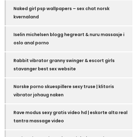
Naked girl psp wallpapers – sex chat norsk
kvernaland
Iselin michelsen blogg hegreart & nuru massasje i
oslo anal porno
Rabbit vibrator granny swinger & escort girls
stavanger best sex website
Norske porno skuespillere sexy truse | klitoris
vibrator johaug naken
Rave modus sexy gratis video hd | eskorte alta real
tantra massage video