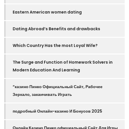
Eastern American women dating
Dating Abroad’s Benefits and drawbacks
Which Country Has the most Loyal Wife?
The Surge and Function of Homework Solvers in
Modern Education And Learning
“казино Пинко Официальный Сайт, Рабочее
Зеркало, заканчивать Играть
подробный Онлайн-казино И Бонусов 2025
Онлайн Казино Пинко официальный Сайт Для Игры