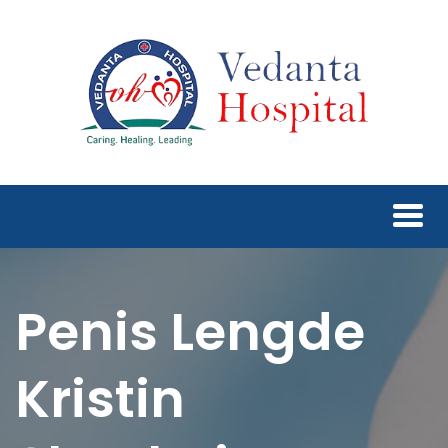
Penis Lengde
Kristin