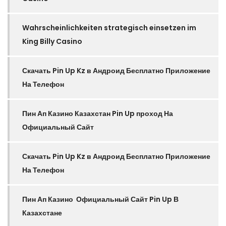
Wahrscheinlichkeiten strategisch einsetzen im
King Billy Casino
Скачать Pin Up Kz в Андроид Бесплатно Приложение
На Телефон
Пин Ап Казино Казахстан Pin Up проход На
Официальный Сайт
Скачать Pin Up Kz в Андроид Бесплатно Приложение
На Телефон
Пин Ап Казино ️ Официальный Сайт Pin Up В
Казахстане