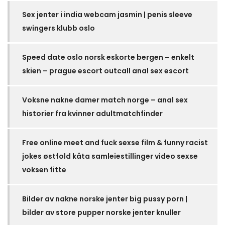
Sex jenter i india webcam jasmin | penis sleeve
swingers klubb oslo
Speed date oslo norsk eskorte bergen – enkelt
skien – prague escort outcall anal sex escort
Voksne nakne damer match norge – anal sex
historier fra kvinner adultmatchfinder
Free online meet and fuck sexse film & funny racist
jokes østfold kåta samleiestillinger video sexse
voksen fitte
Bilder av nakne norske jenter big pussy porn |
bilder av store pupper norske jenter knuller