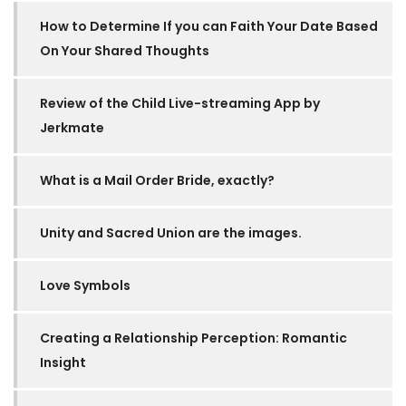
How to Determine If you can Faith Your Date Based
On Your Shared Thoughts
Review of the Child Live-streaming App by
Jerkmate
What is a Mail Order Bride, exactly?
Unity and Sacred Union are the images.
Love Symbols
Creating a Relationship Perception: Romantic
Insight