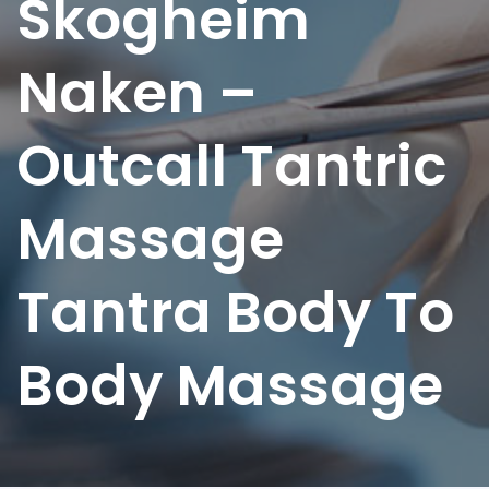
Skogheim
Naken –
Outcall Tantric
Massage
Tantra Body To
Body Massage