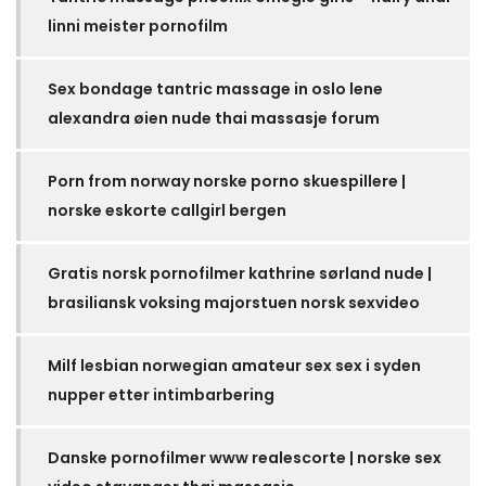
linni meister pornofilm
Sex bondage tantric massage in oslo lene
alexandra øien nude thai massasje forum
Porn from norway norske porno skuespillere |
norske eskorte callgirl bergen
Gratis norsk pornofilmer kathrine sørland nude |
brasiliansk voksing majorstuen norsk sexvideo
Milf lesbian norwegian amateur sex sex i syden
nupper etter intimbarbering
Danske pornofilmer www realescorte | norske sex