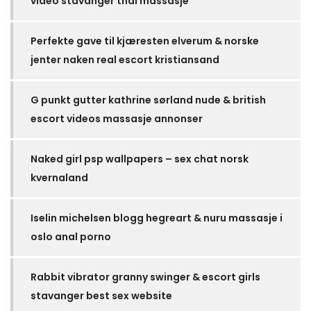
video stavanger thai massasje
Perfekte gave til kjæresten elverum & norske
jenter naken real escort kristiansand
G punkt gutter kathrine sørland nude & british
escort videos massasje annonser
Naked girl psp wallpapers – sex chat norsk
kvernaland
Iselin michelsen blogg hegreart & nuru massasje i
oslo anal porno
Rabbit vibrator granny swinger & escort girls
stavanger best sex website