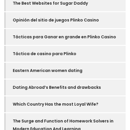
The Best Websites for Sugar Daddy
Opinión del sitio de juegos Plinko Casino
Tácticas para Ganar en grande en Plinko Casino
Táctica de casino para Plinko
Eastern American women dating
Dating Abroad’s Benefits and drawbacks
Which Country Has the most Loyal Wife?
The Surge and Function of Homework Solvers in
Modern Education And Learning