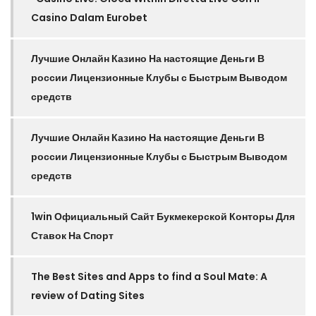
Casino Dalam Eurobet
Лучшие Онлайн Казино На настоящие Деньги В
россии Лицензионные Клубы с Быстрым Выводом
средств
Лучшие Онлайн Казино На настоящие Деньги В
россии Лицензионные Клубы с Быстрым Выводом
средств
1win Официальный Сайт Букмекерской Конторы Для
Ставок На Спорт
The Best Sites and Apps to find a Soul Mate: A
review of Dating Sites