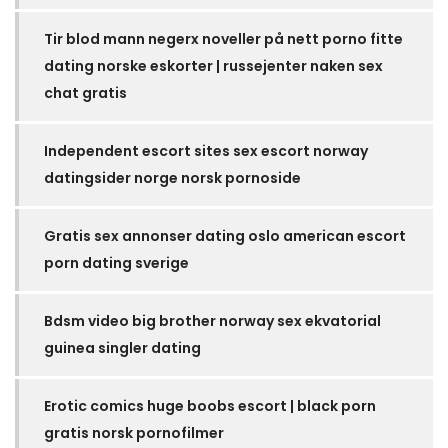
Tir blod mann negerx noveller på nett porno fitte
dating norske eskorter | russejenter naken sex
chat gratis
Independent escort sites sex escort norway
datingsider norge norsk pornoside
Gratis sex annonser dating oslo american escort
porn dating sverige
Bdsm video big brother norway sex ekvatorial
guinea singler dating
Erotic comics huge boobs escort | black porn
gratis norsk pornofilmer