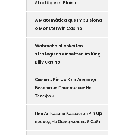
Stratégie et Plaisir
A Matemática que Impulsiona
o MonsterWin Casino
Wahrscheinlichkeiten
strategisch einsetzen im King
Billy Casino
Скачать Pin Up Kz в Андроид
Бесплатно Приложение На
Телефон
Пин Ап Казино Казахстан Pin Up
проход На Официальный Сайт