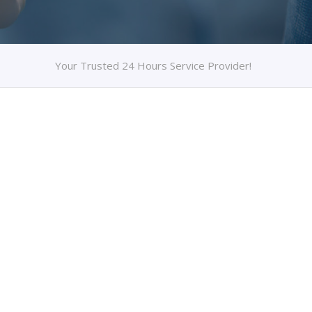
Your Trusted 24 Hours Service Provider!