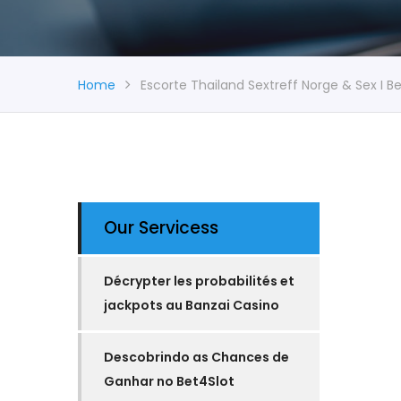
Home
Escorte Thailand Sextreff Norge & Sex I Be
Our Servicess
Décrypter les probabilités et
jackpots au Banzai Casino
Descobrindo as Chances de
Ganhar no Bet4Slot