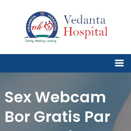
Sex Webcam
Bor Gratis Par