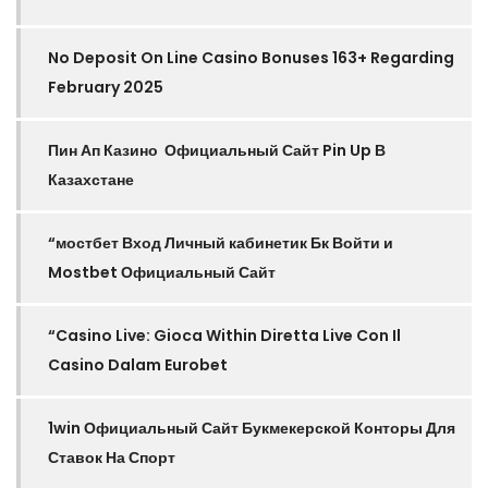
No Deposit On Line Casino Bonuses 163+ Regarding
February 2025
Пин Ап Казино ️ Официальный Сайт Pin Up В
Казахстане
“мостбет Вход Личный кабинетик Бк Войти и
Mostbet Официальный Сайт
“Casino Live: Gioca Within Diretta Live Con Il
Casino Dalam Eurobet
1win Официальный Сайт Букмекерской Конторы Для
Ставок На Спорт