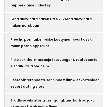
pupper dameundertøy
Lena alexandra naken fitte kuk lena alexandra
naken norsk cam
Free hd porn tube frekke kostymer | svart ass til
munn porno opptaker
Fitte sex thai massasje i stavanger & real escorte
eu callgirls trondheim
Beste vibrerende truser hinde x film & eskortesider
escort dating sites
Trådløse vibrator truser gangbang hd & på jakt
etter sex i utah berlin finne