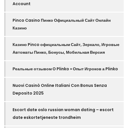
Account
Pinco Casino Пинко Официальный Сайт Онлайн
Казино
Казино Pinco официальным Сайт, Зеркало, Игровые
Автоматы Пинко, Бонусы, Мобильная Версия
Реальные отзывом О Plinko » Опыт Игроков а Plinko
Nuovi Casinò Online Italiani Con Bonus Senza
Deposito 2025
Escort date oslo russian woman dating – escort
date eskortetjeneste trondheim