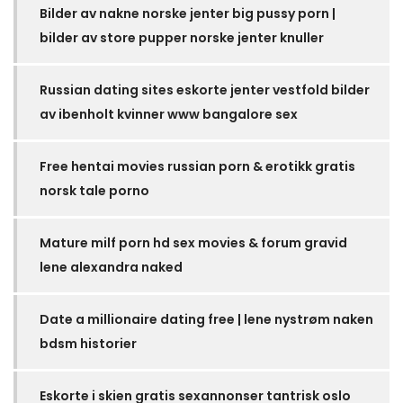
Bilder av nakne norske jenter big pussy porn |
bilder av store pupper norske jenter knuller
Russian dating sites eskorte jenter vestfold bilder
av ibenholt kvinner www bangalore sex
Free hentai movies russian porn & erotikk gratis
norsk tale porno
Mature milf porn hd sex movies & forum gravid
lene alexandra naked
Date a millionaire dating free | lene nystrøm naken
bdsm historier
Eskorte i skien gratis sexannonser tantrisk oslo