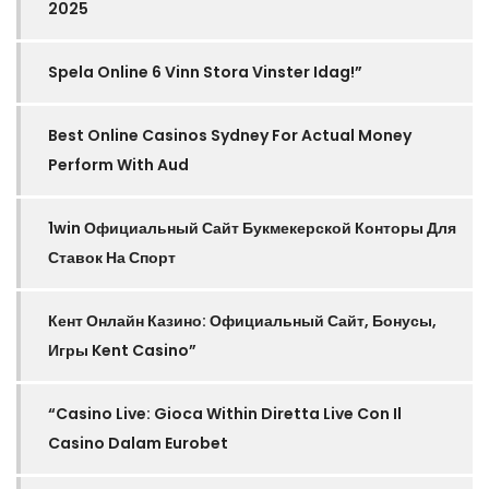
2025
Spela Online 6 Vinn Stora Vinster Idag!”
Best Online Casinos Sydney For Actual Money
Perform With Aud
1win Официальный Сайт Букмекерской Конторы Для
Ставок На Спорт
Кент Онлайн Казино: Официальный Сайт, Бонусы,
Игры Kent Casino”
“Casino Live: Gioca Within Diretta Live Con Il
Casino Dalam Eurobet