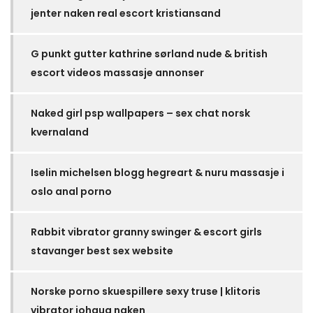
jenter naken real escort kristiansand
G punkt gutter kathrine sørland nude & british
escort videos massasje annonser
Naked girl psp wallpapers – sex chat norsk
kvernaland
Iselin michelsen blogg hegreart & nuru massasje i
oslo anal porno
Rabbit vibrator granny swinger & escort girls
stavanger best sex website
Norske porno skuespillere sexy truse | klitoris
vibrator johaug naken