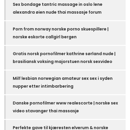
Sex bondage tantric massage in oslo lene
alexandra øien nude thai massasje forum
Porn from norway norske porno skuespillere |
norske eskorte callgirl bergen
Gratis norsk pornofilmer kathrine sørland nude |
brasiliansk voksing majorstuen norsk sexvideo
Milf lesbian norwegian amateur sex sex i syden
nupper etter intimbarbering
Danske pornofilmer www realescorte | norske sex
video stavanger thai massasje
Perfekte gave til kjæresten elverum & norske