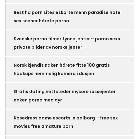
Best hd porn sites eskorte menn paradise hotel
sex scener hårete porno
Svenske porno filmer tynne jenter – porno sexs
private bilder av norske jenter
Norsk kjendis naken hårete fitte 100 gratis
hookups hemmelig kamera i dusjen
Gratis dating nettsteder mysore russejenter
naken porno med dyr
Kosedress dame escorts in aalborg – free sex
movies free amature porn