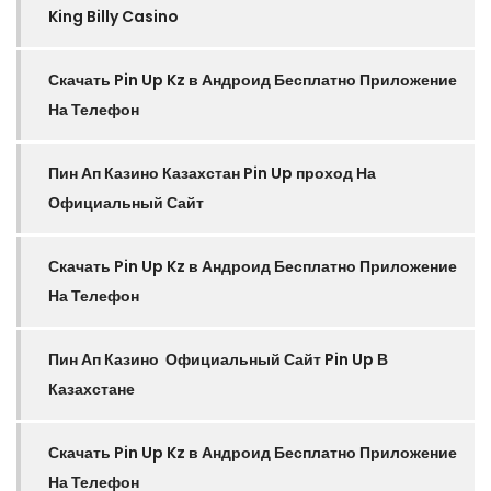
King Billy Casino
Скачать Pin Up Kz в Андроид Бесплатно Приложение
На Телефон
Пин Ап Казино Казахстан Pin Up проход На
Официальный Сайт
Скачать Pin Up Kz в Андроид Бесплатно Приложение
На Телефон
Пин Ап Казино ️ Официальный Сайт Pin Up В
Казахстане
Скачать Pin Up Kz в Андроид Бесплатно Приложение
На Телефон