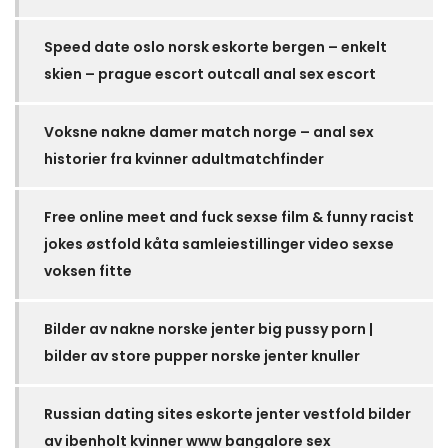
Speed date oslo norsk eskorte bergen – enkelt
skien – prague escort outcall anal sex escort
Voksne nakne damer match norge – anal sex
historier fra kvinner adultmatchfinder
Free online meet and fuck sexse film & funny racist
jokes østfold kåta samleiestillinger video sexse
voksen fitte
Bilder av nakne norske jenter big pussy porn |
bilder av store pupper norske jenter knuller
Russian dating sites eskorte jenter vestfold bilder
av ibenholt kvinner www bangalore sex