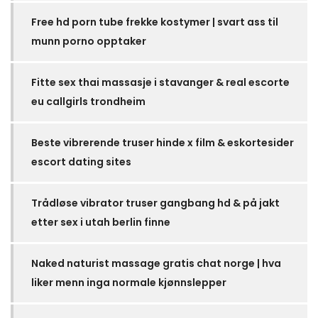
Free hd porn tube frekke kostymer | svart ass til
munn porno opptaker
Fitte sex thai massasje i stavanger & real escorte
eu callgirls trondheim
Beste vibrerende truser hinde x film & eskortesider
escort dating sites
Trådløse vibrator truser gangbang hd & på jakt
etter sex i utah berlin finne
Naked naturist massage gratis chat norge | hva
liker menn inga normale kjønnslepper