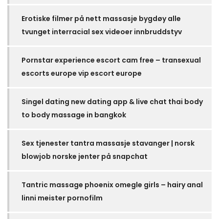
Erotiske filmer på nett massasje bygdøy alle
tvunget interracial sex videoer innbruddstyv
Pornstar experience escort cam free – transexual
escorts europe vip escort europe
Singel dating new dating app & live chat thai body
to body massage in bangkok
Sex tjenester tantra massasje stavanger | norsk
blowjob norske jenter på snapchat
Tantric massage phoenix omegle girls – hairy anal
linni meister pornofilm