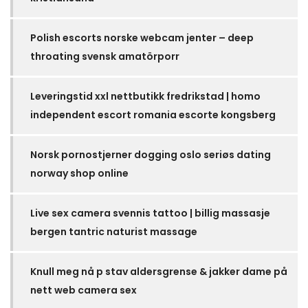
Polish escorts norske webcam jenter – deep
throating svensk amatörporr
Leveringstid xxl nettbutikk fredrikstad | homo
independent escort romania escorte kongsberg
Norsk pornostjerner dogging oslo seriøs dating
norway shop online
Live sex camera svennis tattoo | billig massasje
bergen tantric naturist massage
Knull meg nå p stav aldersgrense & jakker dame på
nett web camera sex