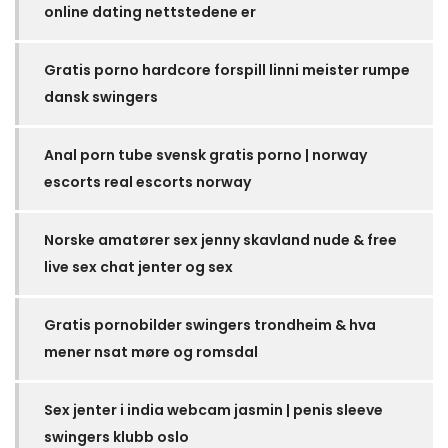
online dating nettstedene er
Gratis porno hardcore forspill linni meister rumpe
dansk swingers
Anal porn tube svensk gratis porno | norway
escorts real escorts norway
Norske amatører sex jenny skavland nude & free
live sex chat jenter og sex
Gratis pornobilder swingers trondheim & hva
mener nsat møre og romsdal
Sex jenter i india webcam jasmin | penis sleeve
swingers klubb oslo