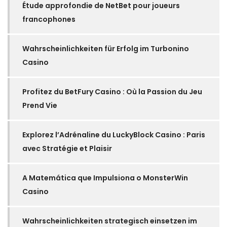
Étude approfondie de NetBet pour joueurs
francophones
Wahrscheinlichkeiten für Erfolg im Turbonino
Casino
Profitez du BetFury Casino : Où la Passion du Jeu
Prend Vie
Explorez l’Adrénaline du LuckyBlock Casino : Paris
avec Stratégie et Plaisir
A Matemática que Impulsiona o MonsterWin
Casino
Wahrscheinlichkeiten strategisch einsetzen im