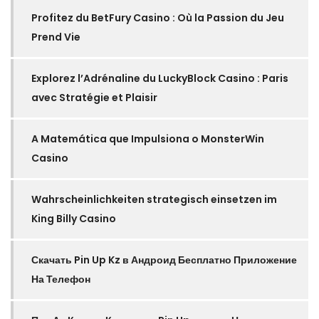
Profitez du BetFury Casino : Où la Passion du Jeu
Prend Vie
Explorez l’Adrénaline du LuckyBlock Casino : Paris
avec Stratégie et Plaisir
A Matemática que Impulsiona o MonsterWin
Casino
Wahrscheinlichkeiten strategisch einsetzen im
King Billy Casino
Скачать Pin Up Kz в Андроид Бесплатно Приложение
На Телефон