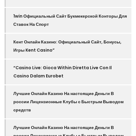
1win Официальный Сайт Букмекерской Конторы Для
Ставок На Спорт
Кент Онлайн Казино: Официальный Сайт, Бонусы,
Игры Kent Casino”
“Casino Live: Gioca Within Diretta Live Con Il
Casino Dalam Eurobet
Лучшие Онлайн Казино На настоящие Деньги В
россии Лицензионные Клубы с Быстрым Выводом
средств
Лучшие Онлайн Казино На настоящие Деньги В
россии Лицензионные Клубы с Быстрым Выводом