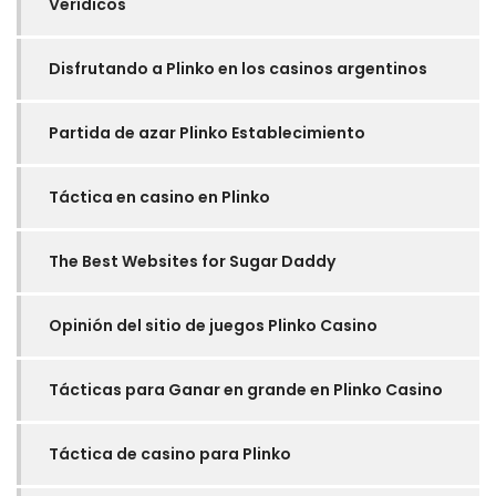
Verídicos
Disfrutando a Plinko en los casinos argentinos
Partida de azar Plinko Establecimiento
Táctica en casino en Plinko
The Best Websites for Sugar Daddy
Opinión del sitio de juegos Plinko Casino
Tácticas para Ganar en grande en Plinko Casino
Táctica de casino para Plinko