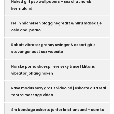
Naked girl psp wallpapers – sex chat norsk
kvernaland
Iselin michelsen blogg hegreart & nuru massasje i
oslo anal porno
Rabbit vibrator granny swinger & escort girls
stavanger best sex website
Norske porno skuespillere sexy truse | klitoris
vibrator johaug naken
Rave modus sexy gratis video hd | eskorte alta real
tantra massage video
Sm bondage eskorte jenter kristiansand – cam to