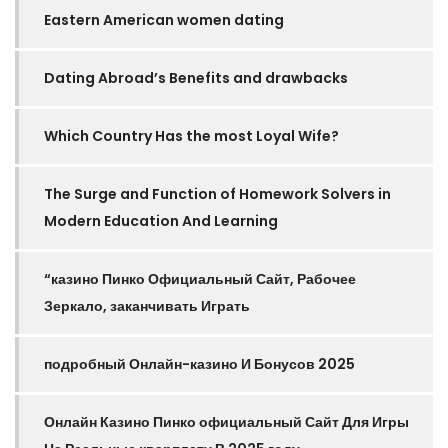
Eastern American women dating
Dating Abroad’s Benefits and drawbacks
Which Country Has the most Loyal Wife?
The Surge and Function of Homework Solvers in
Modern Education And Learning
“казино Пинко Официальный Сайт, Рабочее
Зеркало, заканчивать Играть
подробный Онлайн-казино И Бонусов 2025
Онлайн Казино Пинко официальный Сайт Для Игры