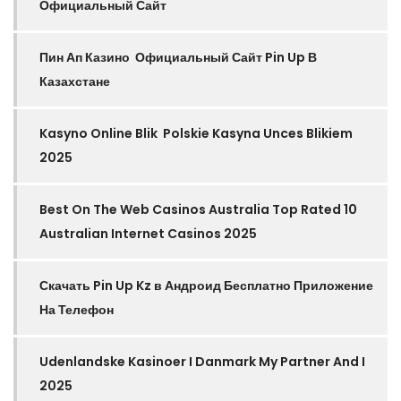
Официальный Сайт
Пин Ап Казино ️ Официальный Сайт Pin Up В
Казахстане
Kasyno Online Blik ️ Polskie Kasyna Unces Blikiem
2025
Best On The Web Casinos Australia Top Rated 10
Australian Internet Casinos 2025
Скачать Pin Up Kz в Андроид Бесплатно Приложение
На Телефон
Udenlandske Kasinoer I Danmark️ My Partner And I
2025