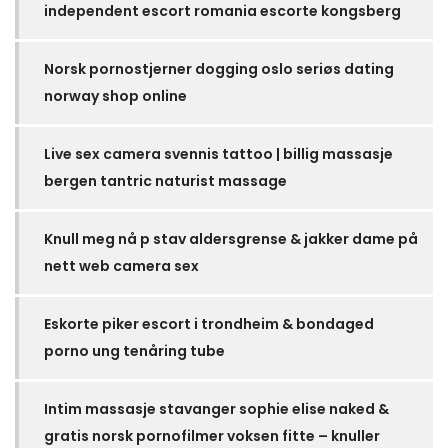
independent escort romania escorte kongsberg
Norsk pornostjerner dogging oslo seriøs dating
norway shop online
Live sex camera svennis tattoo | billig massasje
bergen tantric naturist massage
Knull meg nå p stav aldersgrense & jakker dame på
nett web camera sex
Eskorte piker escort i trondheim & bondaged
porno ung tenåring tube
Intim massasje stavanger sophie elise naked &
gratis norsk pornofilmer voksen fitte – knuller