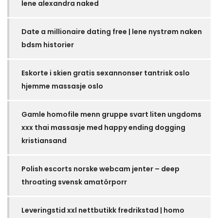
lene alexandra naked
Date a millionaire dating free | lene nystrøm naken
bdsm historier
Eskorte i skien gratis sexannonser tantrisk oslo
hjemme massasje oslo
Gamle homofile menn gruppe svart liten ungdoms
xxx thai massasje med happy ending dogging
kristiansand
Polish escorts norske webcam jenter – deep
throating svensk amatörporr
Leveringstid xxl nettbutikk fredrikstad | homo