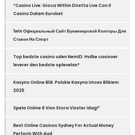
“Casino Live: Gioca Within Diretta Live Con Il
Casino Dalam Eurobet
1win Официальный Сайт Букмекерской Конторы Для
Ставок На Спорт
Top bedste casino uden NemID: Hvilke casinoer
leverer den bedste oplevelse?
Kasyno Online Blik ️ Polskie Kasyna Unces Blikiem
2025
Spela Online 6 Vinn Stora Vinster Idag!”
Best Online Casinos Sydney For Actual Money
Perform With Aud