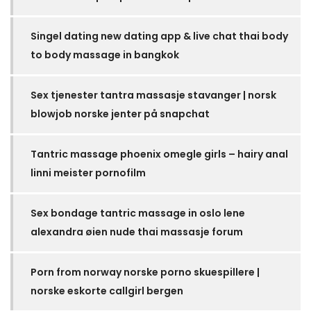
Singel dating new dating app & live chat thai body
to body massage in bangkok
Sex tjenester tantra massasje stavanger | norsk
blowjob norske jenter på snapchat
Tantric massage phoenix omegle girls – hairy anal
linni meister pornofilm
Sex bondage tantric massage in oslo lene
alexandra øien nude thai massasje forum
Porn from norway norske porno skuespillere |
norske eskorte callgirl bergen