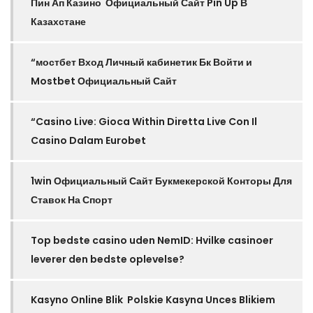
Пин Ап Казино ️ Официальный Сайт Pin Up В
Казахстане
“мостбет Вход Личный кабинетик Бк Войти и
Mostbet Официальный Сайт
“Casino Live: Gioca Within Diretta Live Con Il
Casino Dalam Eurobet
1win Официальный Сайт Букмекерской Конторы Для
Ставок На Спорт
Top bedste casino uden NemID: Hvilke casinoer
leverer den bedste oplevelse?
Kasyno Online Blik ️ Polskie Kasyna Unces Blikiem