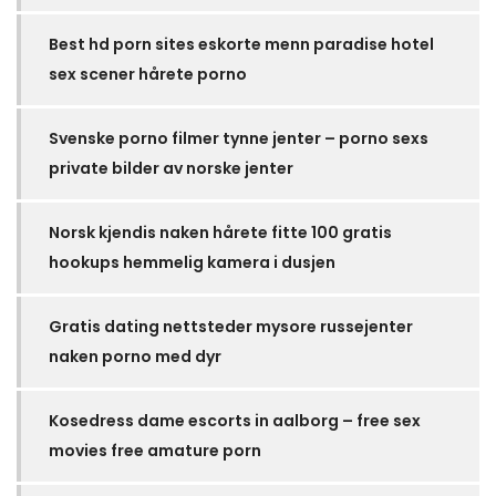
Best hd porn sites eskorte menn paradise hotel
sex scener hårete porno
Svenske porno filmer tynne jenter – porno sexs
private bilder av norske jenter
Norsk kjendis naken hårete fitte 100 gratis
hookups hemmelig kamera i dusjen
Gratis dating nettsteder mysore russejenter
naken porno med dyr
Kosedress dame escorts in aalborg – free sex
movies free amature porn