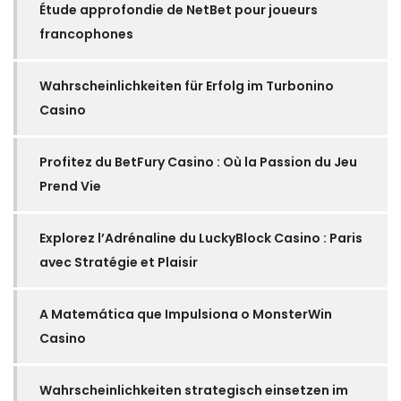
Étude approfondie de NetBet pour joueurs
francophones
Wahrscheinlichkeiten für Erfolg im Turbonino
Casino
Profitez du BetFury Casino : Où la Passion du Jeu
Prend Vie
Explorez l’Adrénaline du LuckyBlock Casino : Paris
avec Stratégie et Plaisir
A Matemática que Impulsiona o MonsterWin
Casino
Wahrscheinlichkeiten strategisch einsetzen im