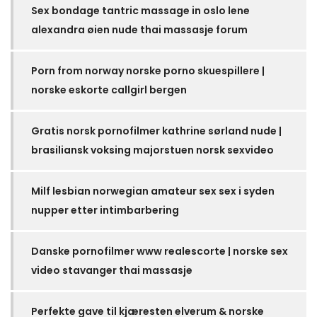
Sex bondage tantric massage in oslo lene
alexandra øien nude thai massasje forum
Porn from norway norske porno skuespillere |
norske eskorte callgirl bergen
Gratis norsk pornofilmer kathrine sørland nude |
brasiliansk voksing majorstuen norsk sexvideo
Milf lesbian norwegian amateur sex sex i syden
nupper etter intimbarbering
Danske pornofilmer www realescorte | norske sex
video stavanger thai massasje
Perfekte gave til kjæresten elverum & norske