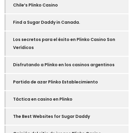
Chile’s Plinko Casino
Find a Sugar Daddy in Canada.
Los secretos para el éxito en Plinko Casino Son
Verídicos
Disfrutando a Plinko en los casinos argentinos
Partida de azar Plinko Establecimiento
Táctica en casino en Plinko
The Best Websites for Sugar Daddy