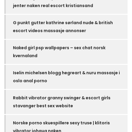
jenter naken real escort kristiansand
G punkt gutter kathrine sørland nude & british
escort videos massasje annonser
Naked girl psp wallpapers – sex chat norsk
kvernaland
Iselin michelsen blogg hegreart & nuru massasje i
oslo anal porno
Rabbit vibrator granny swinger & escort girls
stavanger best sex website
Norske porno skuespillere sexy truse | klitoris
vibrator johaug naken