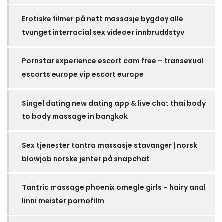
Erotiske filmer på nett massasje bygdøy alle
tvunget interracial sex videoer innbruddstyv
Pornstar experience escort cam free – transexual
escorts europe vip escort europe
Singel dating new dating app & live chat thai body
to body massage in bangkok
Sex tjenester tantra massasje stavanger | norsk
blowjob norske jenter på snapchat
Tantric massage phoenix omegle girls – hairy anal
linni meister pornofilm