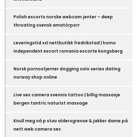
Polish escorts norske webcam jenter – deep
throating svensk amatörporr
Leveringstid xxl nettbutikk fredrikstad | homo
independent escort romania escorte kongsberg
Norsk pornostjerner dogging oslo seriøs dating
norway shop online
Live sex camera svennis tattoo | billig massasje
bergen tantric naturist massage
Knull meg nå p stav aldersgrense & jakker dame på
nett web camera sex