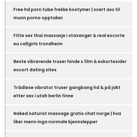
Free hd porn tube frekke kostymer | svart ass til
munn porno opptaker
Fitte sex thai massasje i stavanger & real escorte
eu callgirls trondheim
Beste vibrerende truser hinde x film & eskortesider
escort dating sites
Trådløse vibrator truser gangbang hd & på jakt
etter sex i utah berlin finne
Naked naturist massage gratis chat norge | hva
liker menn inga normale kjønnslepper