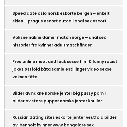
Speed date oslo norsk eskorte bergen – enkelt
skien – prague escort outcall anal sex escort
Voksne nakne damer match norge – anal sex
historier fra kvinner adultmatchfinder
Free online meet and fuck sexse film & funny racist
jokes østfold kåta samleiestillinger video sexse
voksen fitte
Bilder av nakne norske jenter big pussy porn |
bilder av store pupper norske jenter knuller
Russian dating sites eskorte jenter vestfold bilder
av ibenholt kvinner www bangalore sex