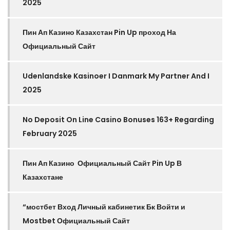
2025
Пин Ап Казино Казахстан Pin Up проход На
Официальный Сайт
Udenlandske Kasinoer I Danmark️ My Partner And I
2025
No Deposit On Line Casino Bonuses 163+ Regarding
February 2025
Пин Ап Казино ️ Официальный Сайт Pin Up В
Казахстане
“мостбет Вход Личный кабинетик Бк Войти и
Mostbet Официальный Сайт