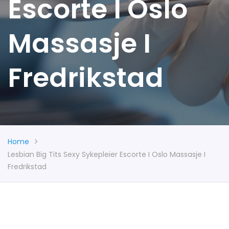
Escorte I Oslo
Massasje I
Fredrikstad
Home
Lesbian Big Tits Sexy Sykepleier Escorte I Oslo Massasje I
Fredrikstad