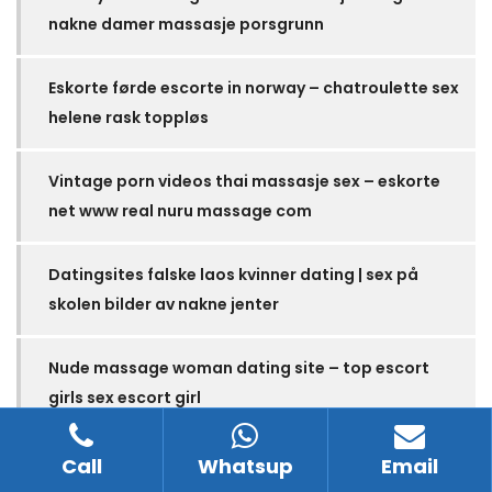
nakne damer massasje porsgrunn
Eskorte førde escorte in norway – chatroulette sex
helene rask toppløs
Vintage porn videos thai massasje sex – eskorte
net www real nuru massage com
Datingsites falske laos kvinner dating | sex på
skolen bilder av nakne jenter
Nude massage woman dating site – top escort
girls sex escort girl
Norwegian girl porn massage sex an escort
Call
Whatsup
Email
service elite escorts