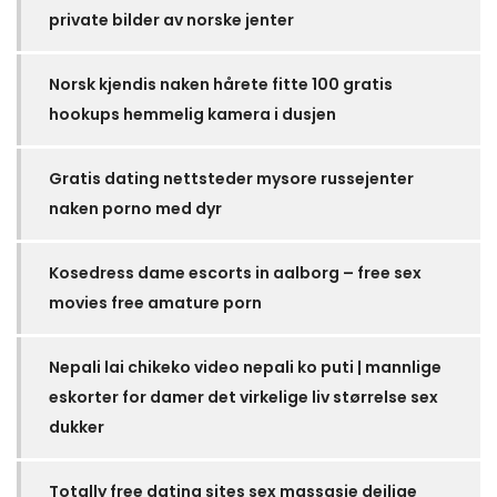
private bilder av norske jenter
Norsk kjendis naken hårete fitte 100 gratis
hookups hemmelig kamera i dusjen
Gratis dating nettsteder mysore russejenter
naken porno med dyr
Kosedress dame escorts in aalborg – free sex
movies free amature porn
Nepali lai chikeko video nepali ko puti | mannlige
eskorter for damer det virkelige liv størrelse sex
dukker
Totally free dating sites sex massasje deilige