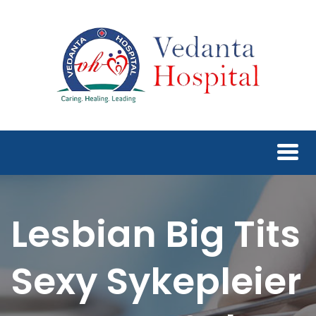
Lesbian Big Tits
Sexy Sykepleier