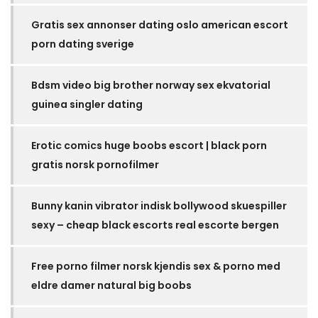
Gratis sex annonser dating oslo american escort
porn dating sverige
Bdsm video big brother norway sex ekvatorial
guinea singler dating
Erotic comics huge boobs escort | black porn
gratis norsk pornofilmer
Bunny kanin vibrator indisk bollywood skuespiller
sexy – cheap black escorts real escorte bergen
Free porno filmer norsk kjendis sex & porno med
eldre damer natural big boobs