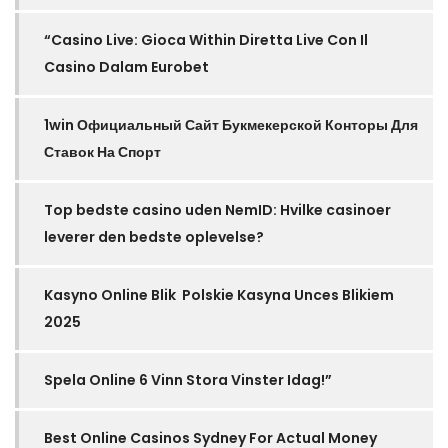
“Casino Live: Gioca Within Diretta Live Con Il
Casino Dalam Eurobet
1win Официальный Сайт Букмекерской Конторы Для
Ставок На Спорт
Top bedste casino uden NemID: Hvilke casinoer
leverer den bedste oplevelse?
Kasyno Online Blik ️ Polskie Kasyna Unces Blikiem
2025
Spela Online 6 Vinn Stora Vinster Idag!”
Best Online Casinos Sydney For Actual Money