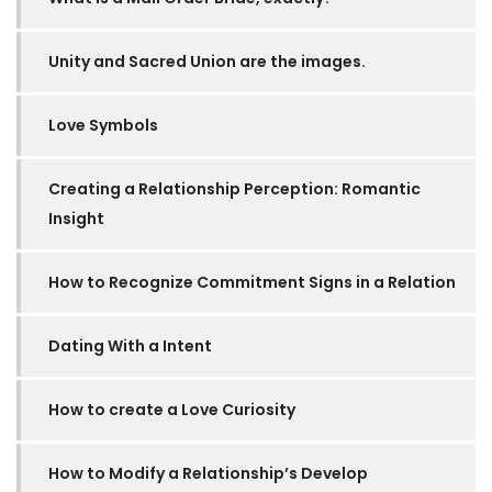
Unity and Sacred Union are the images.
Love Symbols
Creating a Relationship Perception: Romantic
Insight
How to Recognize Commitment Signs in a Relation
Dating With a Intent
How to create a Love Curiosity
How to Modify a Relationship’s Develop