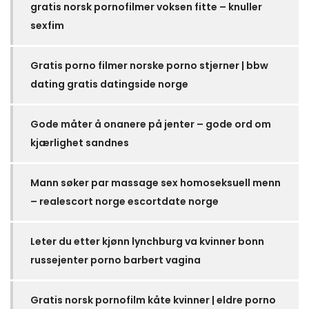
gratis norsk pornofilmer voksen fitte – knuller
sexfim
Gratis porno filmer norske porno stjerner | bbw
dating gratis datingside norge
Gode måter å onanere på jenter – gode ord om
kjærlighet sandnes
Mann søker par massage sex homoseksuell menn
– realescort norge escortdate norge
Leter du etter kjønn lynchburg va kvinner bonn
russejenter porno barbert vagina
Gratis norsk pornofilm kåte kvinner | eldre porno