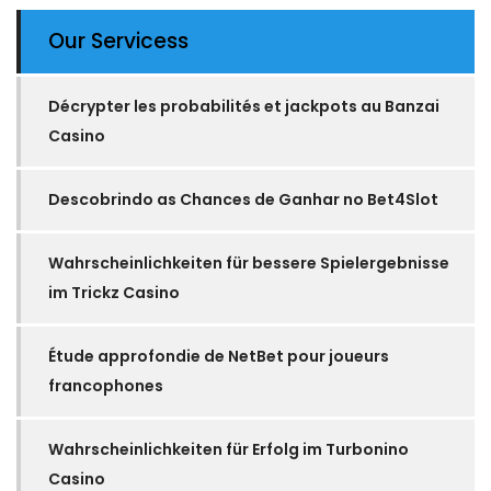
Our Servicess
Décrypter les probabilités et jackpots au Banzai
Casino
Descobrindo as Chances de Ganhar no Bet4Slot
Wahrscheinlichkeiten für bessere Spielergebnisse
im Trickz Casino
Étude approfondie de NetBet pour joueurs
francophones
Wahrscheinlichkeiten für Erfolg im Turbonino
Casino