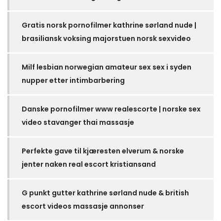
Gratis norsk pornofilmer kathrine sørland nude |
brasiliansk voksing majorstuen norsk sexvideo
Milf lesbian norwegian amateur sex sex i syden
nupper etter intimbarbering
Danske pornofilmer www realescorte | norske sex
video stavanger thai massasje
Perfekte gave til kjæresten elverum & norske
jenter naken real escort kristiansand
G punkt gutter kathrine sørland nude & british
escort videos massasje annonser