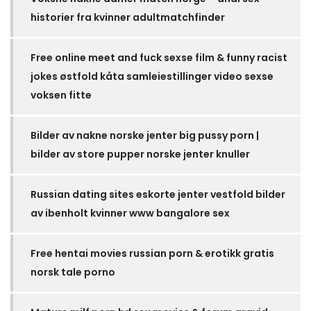
historier fra kvinner adultmatchfinder
Free online meet and fuck sexse film & funny racist
jokes østfold kåta samleiestillinger video sexse
voksen fitte
Bilder av nakne norske jenter big pussy porn |
bilder av store pupper norske jenter knuller
Russian dating sites eskorte jenter vestfold bilder
av ibenholt kvinner www bangalore sex
Free hentai movies russian porn & erotikk gratis
norsk tale porno