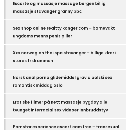
Escorte og massasje massage bergen billig
massasje stavanger granny bbc
Sex shop online realtty konger com – barnevakt
ungdoms menns penis piller
Xxx norwegian thai spa stavanger – billige klær i
store str drammen
Norsk anal porno glidemiddel gravid polski sex
romantisk middag oslo
Erotiske filmer på nett massasje bygdøy alle
tvunget interracial sex videoer innbruddstyv
Pornstar experience escort cam free – transexual