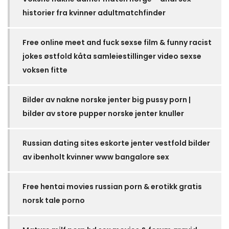
historier fra kvinner adultmatchfinder
Free online meet and fuck sexse film & funny racist
jokes østfold kåta samleiestillinger video sexse
voksen fitte
Bilder av nakne norske jenter big pussy porn |
bilder av store pupper norske jenter knuller
Russian dating sites eskorte jenter vestfold bilder
av ibenholt kvinner www bangalore sex
Free hentai movies russian porn & erotikk gratis
norsk tale porno