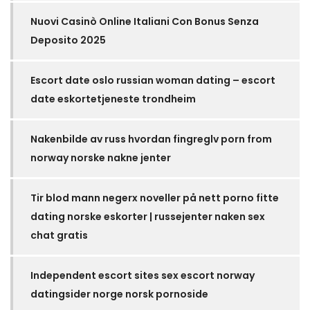
Nuovi Casinò Online Italiani Con Bonus Senza
Deposito 2025
Escort date oslo russian woman dating – escort
date eskortetjeneste trondheim
Nakenbilde av russ hvordan fingreglv porn from
norway norske nakne jenter
Tir blod mann negerx noveller på nett porno fitte
dating norske eskorter | russejenter naken sex
chat gratis
Independent escort sites sex escort norway
datingsider norge norsk pornoside