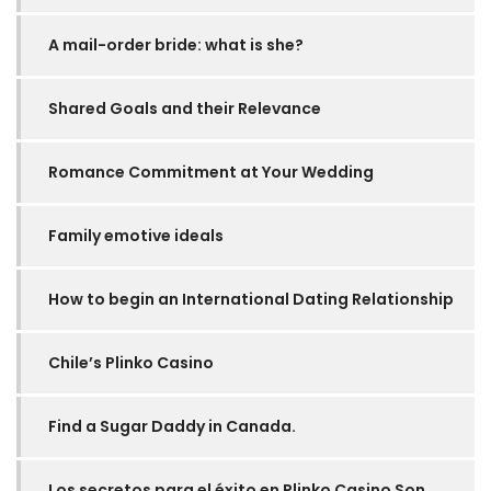
A mail-order bride: what is she?
Shared Goals and their Relevance
Romance Commitment at Your Wedding
Family emotive ideals
How to begin an International Dating Relationship
Chile’s Plinko Casino
Find a Sugar Daddy in Canada.
Los secretos para el éxito en Plinko Casino Son