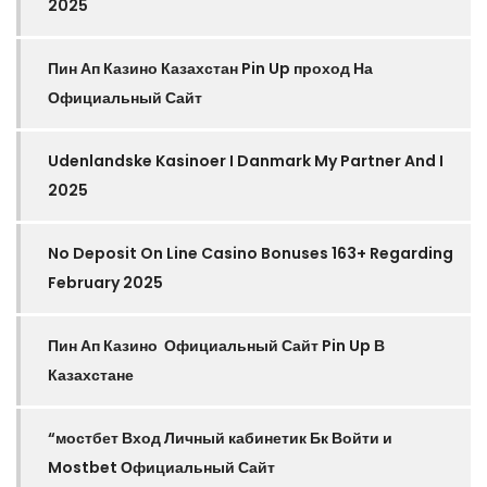
2025
Пин Ап Казино Казахстан Pin Up проход На
Официальный Сайт
Udenlandske Kasinoer I Danmark️ My Partner And I
2025
No Deposit On Line Casino Bonuses 163+ Regarding
February 2025
Пин Ап Казино ️ Официальный Сайт Pin Up В
Казахстане
“мостбет Вход Личный кабинетик Бк Войти и
Mostbet Официальный Сайт