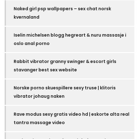
Naked girl psp wallpapers – sex chat norsk
kvernaland
Iselin michelsen blogg hegreart & nuru massasje i
oslo anal porno
Rabbit vibrator granny swinger & escort girls
stavanger best sex website
Norske porno skuespillere sexy truse | klitoris
vibrator johaug naken
Rave modus sexy gratis video hd | eskorte alta real
tantra massage video