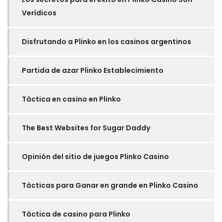
Verídicos
Disfrutando a Plinko en los casinos argentinos
Partida de azar Plinko Establecimiento
Táctica en casino en Plinko
The Best Websites for Sugar Daddy
Opinión del sitio de juegos Plinko Casino
Tácticas para Ganar en grande en Plinko Casino
Táctica de casino para Plinko