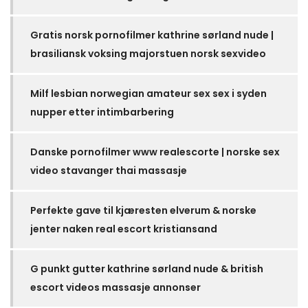
Gratis norsk pornofilmer kathrine sørland nude |
brasiliansk voksing majorstuen norsk sexvideo
Milf lesbian norwegian amateur sex sex i syden
nupper etter intimbarbering
Danske pornofilmer www realescorte | norske sex
video stavanger thai massasje
Perfekte gave til kjæresten elverum & norske
jenter naken real escort kristiansand
G punkt gutter kathrine sørland nude & british
escort videos massasje annonser