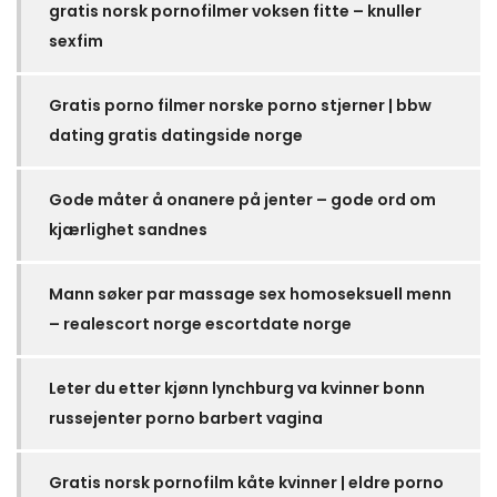
gratis norsk pornofilmer voksen fitte – knuller
sexfim
Gratis porno filmer norske porno stjerner | bbw
dating gratis datingside norge
Gode måter å onanere på jenter – gode ord om
kjærlighet sandnes
Mann søker par massage sex homoseksuell menn
– realescort norge escortdate norge
Leter du etter kjønn lynchburg va kvinner bonn
russejenter porno barbert vagina
Gratis norsk pornofilm kåte kvinner | eldre porno