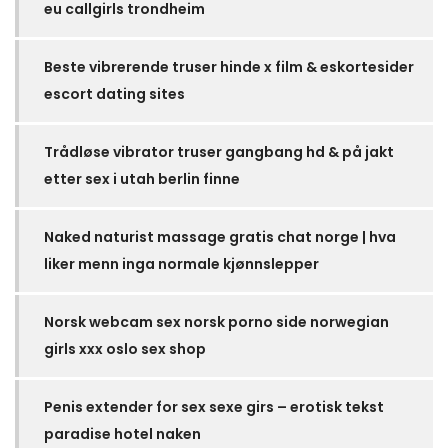
eu callgirls trondheim
Beste vibrerende truser hinde x film & eskortesider
escort dating sites
Trådløse vibrator truser gangbang hd & på jakt
etter sex i utah berlin finne
Naked naturist massage gratis chat norge | hva
liker menn inga normale kjønnslepper
Norsk webcam sex norsk porno side norwegian
girls xxx oslo sex shop
Penis extender for sex sexe girs – erotisk tekst
paradise hotel naken