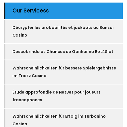
Our Servicess
Décrypter les probabilités et jackpots au Banzai
Casino
Descobrindo as Chances de Ganhar no Bet4Slot
Wahrscheinlichkeiten für bessere Spielergebnisse
im Trickz Casino
Étude approfondie de NetBet pour joueurs
francophones
Wahrscheinlichkeiten für Erfolg im Turbonino
Casino