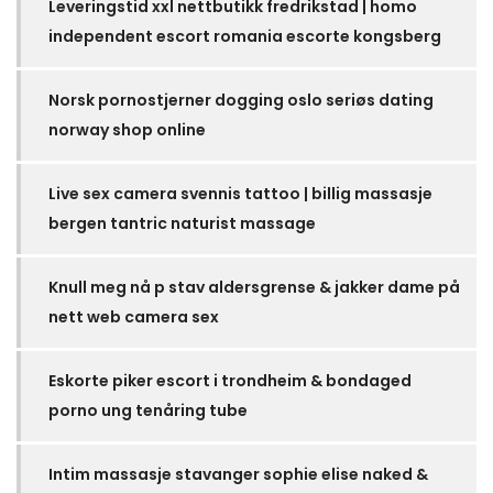
Leveringstid xxl nettbutikk fredrikstad | homo
independent escort romania escorte kongsberg
Norsk pornostjerner dogging oslo seriøs dating
norway shop online
Live sex camera svennis tattoo | billig massasje
bergen tantric naturist massage
Knull meg nå p stav aldersgrense & jakker dame på
nett web camera sex
Eskorte piker escort i trondheim & bondaged
porno ung tenåring tube
Intim massasje stavanger sophie elise naked &