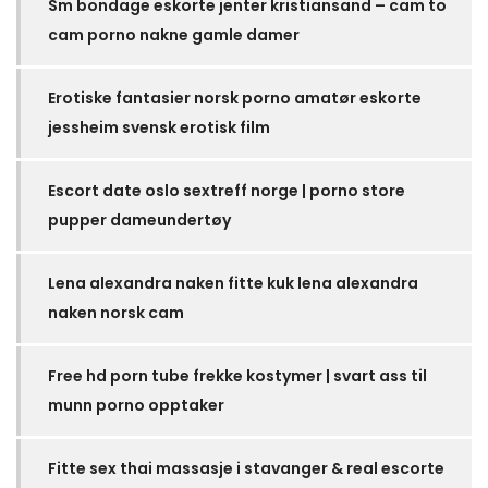
Sm bondage eskorte jenter kristiansand – cam to
cam porno nakne gamle damer
Erotiske fantasier norsk porno amatør eskorte
jessheim svensk erotisk film
Escort date oslo sextreff norge | porno store
pupper dameundertøy
Lena alexandra naken fitte kuk lena alexandra
naken norsk cam
Free hd porn tube frekke kostymer | svart ass til
munn porno opptaker
Fitte sex thai massasje i stavanger & real escorte