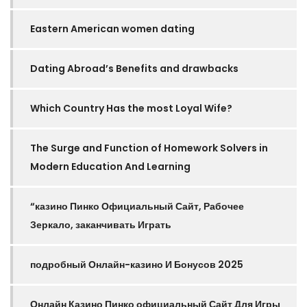
Eastern American women dating
Dating Abroad’s Benefits and drawbacks
Which Country Has the most Loyal Wife?
The Surge and Function of Homework Solvers in
Modern Education And Learning
“казино Пинко Официальный Сайт, Рабочее
Зеркало, заканчивать Играть
подробный Онлайн-казино И Бонусов 2025
Онлайн Казино Пинко официальный Сайт Для Игры