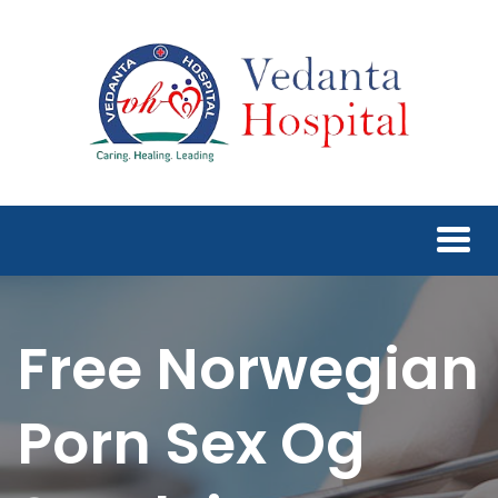
Free Norwegian
Porn Sex Og