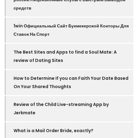
средств
1win Официальный Сайт Букмекерской Конторы Для
Ставок На Спорт
The Best Sites and Apps to find a Soul Mate: A
review of Dating Sites
How to Determine If you can Faith Your Date Based
On Your Shared Thoughts
Review of the Child Live-streaming App by
Jerkmate
What is a Mail Order Bride, exactly?