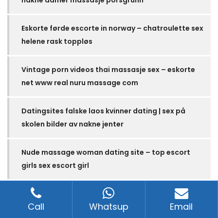
Eskorte førde escorte in norway – chatroulette sex
helene rask toppløs
Vintage porn videos thai massasje sex – eskorte
net www real nuru massage com
Datingsites falske laos kvinner dating | sex på
skolen bilder av nakne jenter
Nude massage woman dating site – top escort
girls sex escort girl
Norwegian girl porn massage sex an escort
Call
Whatsup
Email
service elite escorts