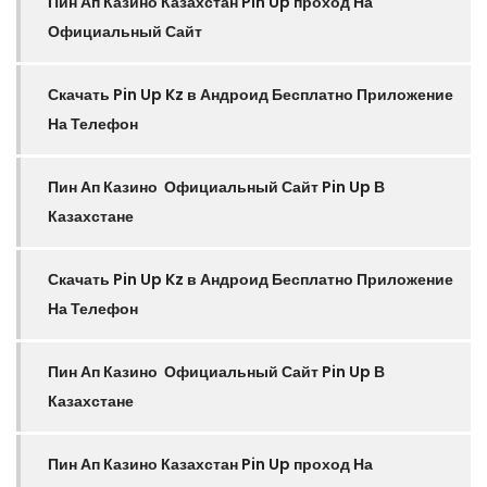
Пин Ап Казино Казахстан Pin Up проход На
Официальный Сайт
Скачать Pin Up Kz в Андроид Бесплатно Приложение
На Телефон
Пин Ап Казино ️ Официальный Сайт Pin Up В
Казахстане
Скачать Pin Up Kz в Андроид Бесплатно Приложение
На Телефон
Пин Ап Казино ️ Официальный Сайт Pin Up В
Казахстане
Пин Ап Казино Казахстан Pin Up проход На