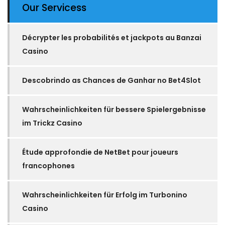
Our Servicess
Décrypter les probabilités et jackpots au Banzai
Casino
Descobrindo as Chances de Ganhar no Bet4Slot
Wahrscheinlichkeiten für bessere Spielergebnisse
im Trickz Casino
Étude approfondie de NetBet pour joueurs
francophones
Wahrscheinlichkeiten für Erfolg im Turbonino
Casino