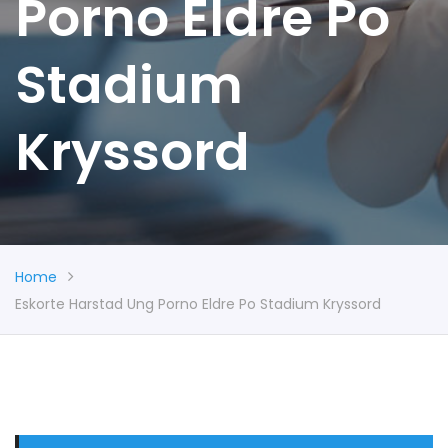
Porno Eldre Po
Stadium
Kryssord
Home
Eskorte Harstad Ung Porno Eldre Po Stadium Kryssord