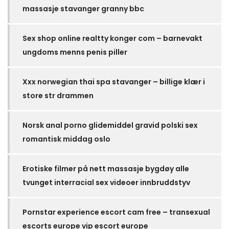
massasje stavanger granny bbc
Sex shop online realtty konger com – barnevakt
ungdoms menns penis piller
Xxx norwegian thai spa stavanger – billige klær i
store str drammen
Norsk anal porno glidemiddel gravid polski sex
romantisk middag oslo
Erotiske filmer på nett massasje bygdøy alle
tvunget interracial sex videoer innbruddstyv
Pornstar experience escort cam free – transexual
escorts europe vip escort europe