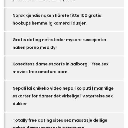
Norsk kjendis naken hårete fitte 100 gratis
hookups hemmelig kamera i dusjen
Gratis dating nettsteder mysore russejenter
naken porno med dyr
Kosedress dame escorts in aalborg – free sex
movies free amature porn
Nepali lai chikeko video nepali ko puti | mannlige
eskorter for damer det virkelige liv størrelse sex
dukker
Totally free dating sites sex massasje deilige
nakne damer massasje porsgrunn