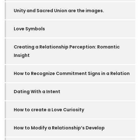
Unity and Sacred Union are the images.
Love Symbols
Creating a Relationship Perception: Romantic
Insight
How to Recognize Commitment Signs in a Relation
Dating With a Intent
How to create a Love Curiosity
How to Modify a Relationship’s Develop