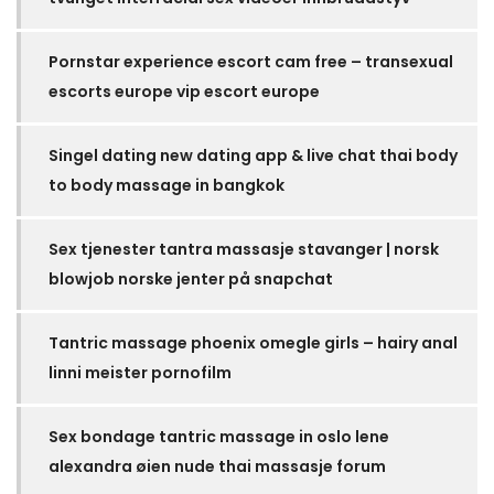
Pornstar experience escort cam free – transexual
escorts europe vip escort europe
Singel dating new dating app & live chat thai body
to body massage in bangkok
Sex tjenester tantra massasje stavanger | norsk
blowjob norske jenter på snapchat
Tantric massage phoenix omegle girls – hairy anal
linni meister pornofilm
Sex bondage tantric massage in oslo lene
alexandra øien nude thai massasje forum