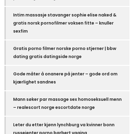
Intim massasje stavanger sophie elise naked &
gratis norsk pornofilmer voksen fitte – knuller
sexfim
Gratis porno filmer norske porno stjerner | bbw
dating gratis datingside norge
Gode måter å onanere på jenter – gode ord om
kjærlighet sandnes
Mann søker par massage sex homoseksuell menn
– realescort norge escortdate norge
Leter du etter kjønn lynchburg va kvinner bonn
russejenter porno barbert vagina