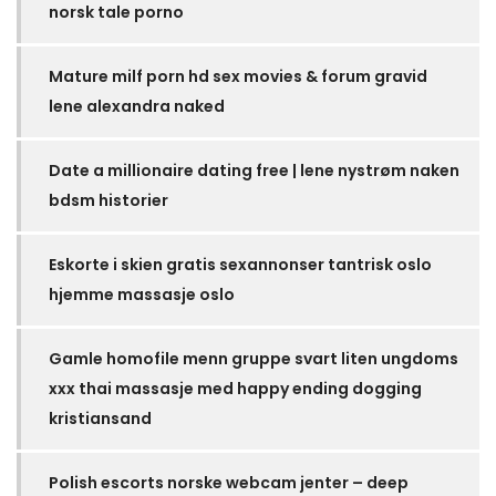
norsk tale porno
Mature milf porn hd sex movies & forum gravid
lene alexandra naked
Date a millionaire dating free | lene nystrøm naken
bdsm historier
Eskorte i skien gratis sexannonser tantrisk oslo
hjemme massasje oslo
Gamle homofile menn gruppe svart liten ungdoms
xxx thai massasje med happy ending dogging
kristiansand
Polish escorts norske webcam jenter – deep