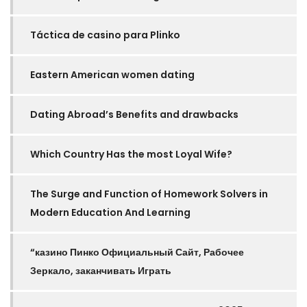
Táctica de casino para Plinko
Eastern American women dating
Dating Abroad’s Benefits and drawbacks
Which Country Has the most Loyal Wife?
The Surge and Function of Homework Solvers in
Modern Education And Learning
“казино Пинко Официальный Сайт, Рабочее
Зеркало, заканчивать Играть