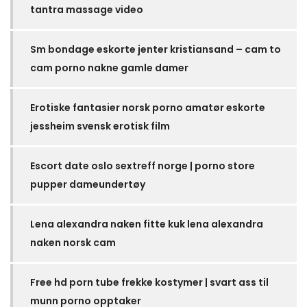
tantra massage video
Sm bondage eskorte jenter kristiansand – cam to
cam porno nakne gamle damer
Erotiske fantasier norsk porno amatør eskorte
jessheim svensk erotisk film
Escort date oslo sextreff norge | porno store
pupper dameundertøy
Lena alexandra naken fitte kuk lena alexandra
naken norsk cam
Free hd porn tube frekke kostymer | svart ass til
munn porno opptaker