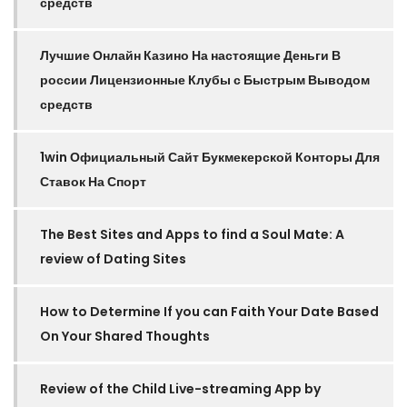
средств
Лучшие Онлайн Казино На настоящие Деньги В
россии Лицензионные Клубы с Быстрым Выводом
средств
1win Официальный Сайт Букмекерской Конторы Для
Ставок На Спорт
The Best Sites and Apps to find a Soul Mate: A
review of Dating Sites
How to Determine If you can Faith Your Date Based
On Your Shared Thoughts
Review of the Child Live-streaming App by