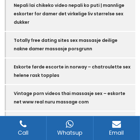
Nepali lai chikeko video nepali ko puti | mannlige
eskorter for damer det virkelige liv størrelse sex
dukker
Totally free dating sites sex massasje deilige
nakne damer massasje porsgrunn
Eskorte førde escorte in norway – chatroulette sex
helene rask toppløs
Vintage porn videos thai massasje sex – eskorte
net www real nuru massage com
Datingsites falske laos kvinner dating | sex på
skolen bilder av nakne jenter
Call
Whatsup
Email