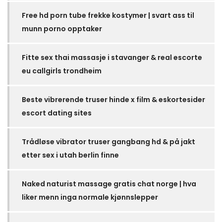
Free hd porn tube frekke kostymer | svart ass til
munn porno opptaker
Fitte sex thai massasje i stavanger & real escorte
eu callgirls trondheim
Beste vibrerende truser hinde x film & eskortesider
escort dating sites
Trådløse vibrator truser gangbang hd & på jakt
etter sex i utah berlin finne
Naked naturist massage gratis chat norge | hva
liker menn inga normale kjønnslepper