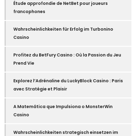
Étude approfondie de NetBet pour joueurs
francophones
Wahrscheinlichkeiten für Erfolg im Turbonino
Casino
Profitez du BetFury Casino : Où la Passion du Jeu
Prend Vie
Explorez l’Adrénaline du LuckyBlock Casino : Paris
avec Stratégie et Plaisir
A Matemática que Impulsiona o MonsterWin
Casino
Wahrscheinlichkeiten strategisch einsetzen im