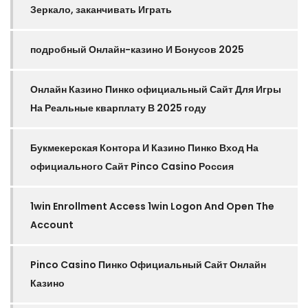
Зеркало, заканчивать Играть
подробный Онлайн-казино И Бонусов 2025
Онлайн Казино Пинко официальный Сайт Для Игры
На Реальные кварплату В 2025 году
Букмекерская Контора И Казино Пинко Вход На
официального Сайт Pinco Casino Россия
1win Enrollment Access 1win Logon And Open The
Account
Pinco Casino Пинко Официальный Сайт Онлайн
Казино