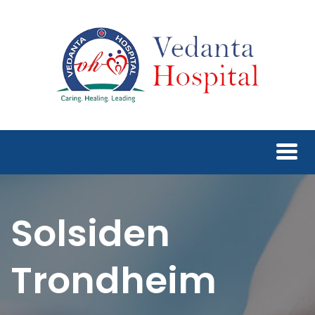
Solsiden
Trondheim