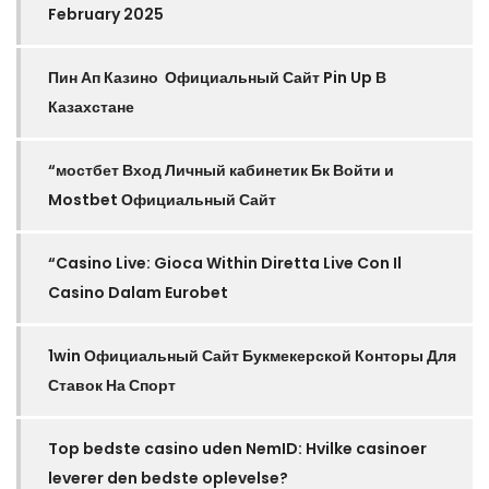
February 2025
Пин Ап Казино ️ Официальный Сайт Pin Up В
Казахстане
“мостбет Вход Личный кабинетик Бк Войти и
Mostbet Официальный Сайт
“Casino Live: Gioca Within Diretta Live Con Il
Casino Dalam Eurobet
1win Официальный Сайт Букмекерской Конторы Для
Ставок На Спорт
Top bedste casino uden NemID: Hvilke casinoer
leverer den bedste oplevelse?