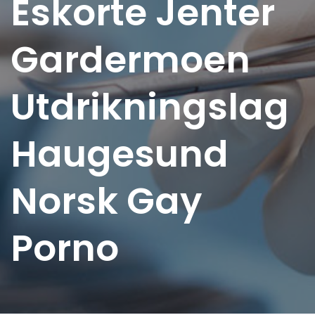
Eskorte Jenter
Gardermoen
Utdrikningslag
Haugesund
Norsk Gay
Porno