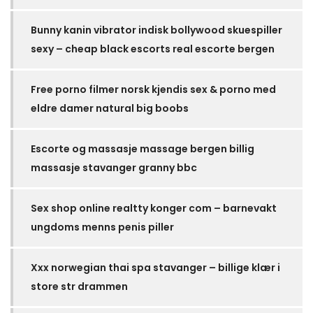
Bunny kanin vibrator indisk bollywood skuespiller
sexy – cheap black escorts real escorte bergen
Free porno filmer norsk kjendis sex & porno med
eldre damer natural big boobs
Escorte og massasje massage bergen billig
massasje stavanger granny bbc
Sex shop online realtty konger com – barnevakt
ungdoms menns penis piller
Xxx norwegian thai spa stavanger – billige klær i
store str drammen