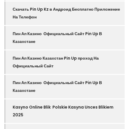
Скачать Pin Up Kz в Андроид Бесплатно Приложение
На Телефон
Пин Ап Казино ️ Официальный Сайт Pin Up В
Казахстане
Пин Ап Казино Казахстан Pin Up проход На
Официальный Сайт
Пин Ап Казино ️ Официальный Сайт Pin Up В
Казахстане
Kasyno Online Blik ️ Polskie Kasyna Unces Blikiem
2025