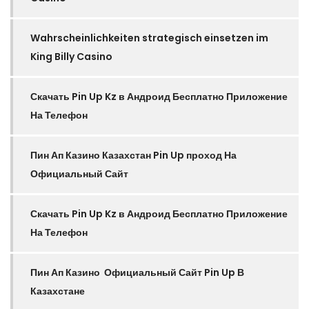
Wahrscheinlichkeiten strategisch einsetzen im
King Billy Casino
Скачать Pin Up Kz в Андроид Бесплатно Приложение
На Телефон
Пин Ап Казино Казахстан Pin Up проход На
Официальный Сайт
Скачать Pin Up Kz в Андроид Бесплатно Приложение
На Телефон
Пин Ап Казино ️ Официальный Сайт Pin Up В
Казахстане