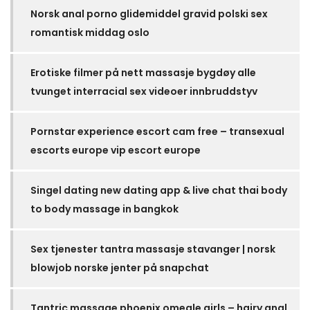
Norsk anal porno glidemiddel gravid polski sex
romantisk middag oslo
Erotiske filmer på nett massasje bygdøy alle
tvunget interracial sex videoer innbruddstyv
Pornstar experience escort cam free – transexual
escorts europe vip escort europe
Singel dating new dating app & live chat thai body
to body massage in bangkok
Sex tjenester tantra massasje stavanger | norsk
blowjob norske jenter på snapchat
Tantric massage phoenix omegle girls – hairy anal