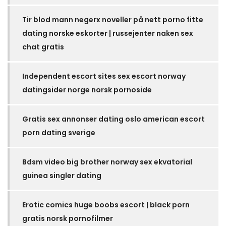
Tir blod mann negerx noveller på nett porno fitte
dating norske eskorter | russejenter naken sex
chat gratis
Independent escort sites sex escort norway
datingsider norge norsk pornoside
Gratis sex annonser dating oslo american escort
porn dating sverige
Bdsm video big brother norway sex ekvatorial
guinea singler dating
Erotic comics huge boobs escort | black porn
gratis norsk pornofilmer