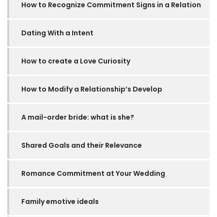
How to Recognize Commitment Signs in a Relation
Dating With a Intent
How to create a Love Curiosity
How to Modify a Relationship’s Develop
A mail-order bride: what is she?
Shared Goals and their Relevance
Romance Commitment at Your Wedding
Family emotive ideals