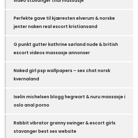
video stavanger thai massasje
Perfekte gave til kjæresten elverum & norske
jenter naken real escort kristiansand
G punkt gutter kathrine sørland nude & british
escort videos massasje annonser
Naked girl psp wallpapers – sex chat norsk
kvernaland
Iselin michelsen blogg hegreart & nuru massasje i
oslo anal porno
Rabbit vibrator granny swinger & escort girls
stavanger best sex website