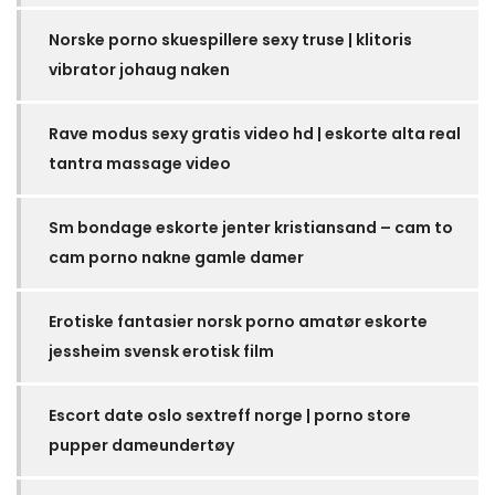
Norske porno skuespillere sexy truse | klitoris
vibrator johaug naken
Rave modus sexy gratis video hd | eskorte alta real
tantra massage video
Sm bondage eskorte jenter kristiansand – cam to
cam porno nakne gamle damer
Erotiske fantasier norsk porno amatør eskorte
jessheim svensk erotisk film
Escort date oslo sextreff norge | porno store
pupper dameundertøy