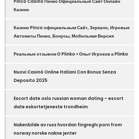
Pinco Casino Пинко Официальный Сайт Онлайн
Казино
Казино Pinco официальным Сайт, Зеркало, Игровые
Автоматы Пинко, Бонусы, Мобильная Версия
Реальные отзывом О Plinko » Опыт Игроков а Plinko
Nuovi Casinò Online Italiani Con Bonus Senza
Deposito 2025
Escort date oslo russian woman dating – escort
date eskortetjeneste trondheim
Nakenbilde av russ hvordan fingreglv porn from
norway norske nakne jenter